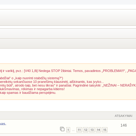
į ir variklį, pvz.: [V40 1,8i] Nedega STOP žibintai. Temos, pavadintos „PROBLEMA!!!“, „PAG
abdžiai“ o „kaip nuorinti stabdžių sistemą?“)
 nereikėtų sekančiuose 10 pranešimų klausinėti, aiškinantis, kas įvyko...
rėtų būti“, atrodo taip, bet nesu tikras“ ir panašiai. Pagrindinė taisyklė: „NEŽINAI – NERAŠYK
riukšmavimas, rėkimas ir nepagarba kitiems!
a kaip spamas ir baudžiama perspėjimu.
ATSAKYMAI
mas.
146
1
11
12
13
14
15
…