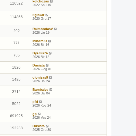
kolchozas
126522
2022 Sau 15
Egiskar
114866
2020 Gru 17
RaimondasV
292
2026 Lie 19
Mindre33
771
2026 Bir 16
Dyzelis74
735
2026 Bir 12
Dusiata
1826
2026 Geg 01
dionisas9
1485
2026 Bal 24
Bambalys
2714
2026 Bal 04
pfd
5022
2026 Kov 24
gp
691925
2026 Vas 24
Dusiata
192238
2025 Gru 30