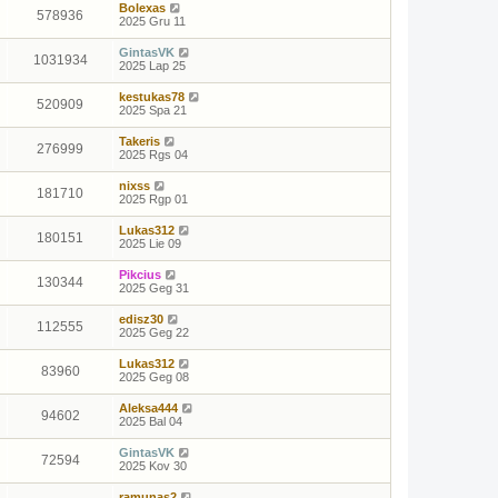
Bolexas
578936
2025 Gru 11
GintasVK
1031934
2025 Lap 25
kestukas78
520909
2025 Spa 21
Takeris
276999
2025 Rgs 04
nixss
181710
2025 Rgp 01
Lukas312
180151
2025 Lie 09
Pikcius
130344
2025 Geg 31
edisz30
112555
2025 Geg 22
Lukas312
83960
2025 Geg 08
Aleksa444
94602
2025 Bal 04
GintasVK
72594
2025 Kov 30
ramunas2