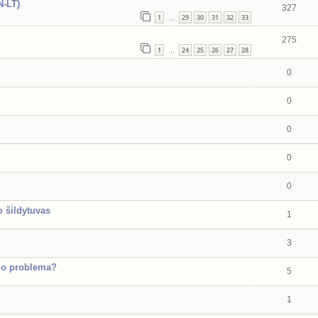
N-LT)
327
1
29
30
31
32
33
…
275
1
24
25
26
27
28
…
0
0
0
0
0
o šildytuvas
1
3
šio problema?
5
1