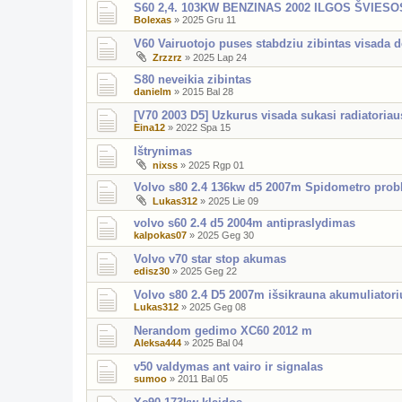
S60 2,4. 103KW BENZINAS 2002 ILGOS ŠVIESO
Bolexas
»
2025 Gru 11
V60 Vairuotojo puses stabdziu zibintas visada 
Zrzzrz
»
2025 Lap 24
S80 neveikia zibintas
danielm
»
2015 Bal 28
[V70 2003 D5] Uzkurus visada sukasi radiatoriaus
Eina12
»
2022 Spa 15
Ištrynimas
nixss
»
2025 Rgp 01
Volvo s80 2.4 136kw d5 2007m Spidometro pro
Lukas312
»
2025 Lie 09
volvo s60 2.4 d5 2004m antipraslydimas
kalpokas07
»
2025 Geg 30
Volvo v70 star stop akumas
edisz30
»
2025 Geg 22
Volvo s80 2.4 D5 2007m išsikrauna akumuliatori
Lukas312
»
2025 Geg 08
Nerandom gedimo XC60 2012 m
Aleksa444
»
2025 Bal 04
v50 valdymas ant vairo ir signalas
sumoo
»
2011 Bal 05