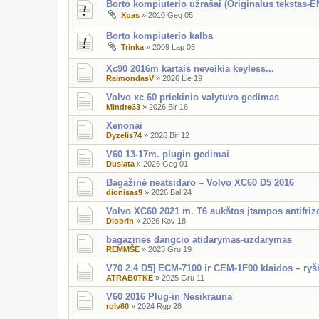
Borto kompiuterio užrašai (Originalus tekstas-E
Xpas
»
2010 Geg 05
Borto kompiuterio kalba
Trinka
»
2009 Lap 03
Xc90 2016m kartais neveikia keyless...
RaimondasV
»
2026 Lie 19
Volvo xc 60 priekinio valytuvo gedimas
Mindre33
»
2026 Bir 16
Xenonai
Dyzelis74
»
2026 Bir 12
V60 13-17m. plugin gedimai
Dusiata
»
2026 Geg 01
Bagažinė neatsidaro – Volvo XC60 D5 2016
dionisas9
»
2026 Bal 24
Volvo XC60 2021 m. T6 aukštos įtampos antifriz
Diobrin
»
2026 Kov 18
bagazines dangcio atidarymas-uzdarymas
REMMŠE
»
2023 Gru 19
V70 2.4 D5] ECM-7100 ir CEM-1F00 klaidos – ry
ATRAB0TKE
»
2025 Gru 11
V60 2016 Plug-in Nesikrauna
rolv60
»
2024 Rgp 28