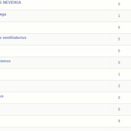
S NEVEIKIA
0
dega
1
6
 ventiliatorius
5
0
blemos
0
1
2
us
0
0
9