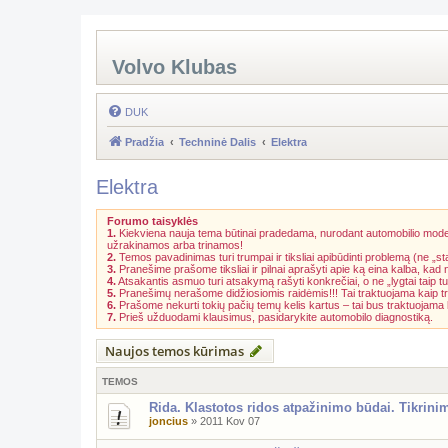
Volvo Klubas
DUK
Pradžia
Techninė Dalis
Elektra
Elektra
Forumo taisyklės
1.
Kiekviena nauja tema būtinai pradedama, nurodant automobilio model
užrakinamos arba trinamos!
2.
Temos pavadinimas turi trumpai ir tiksliai apibūdinti problemą (ne „st
3.
Pranešime prašome tiksliai ir pilnai aprašyti apie ką eina kalba, kad
4.
Atsakantis asmuo turi atsakymą rašyti konkrečiai, o ne „lygtai taip tu
5.
Pranešimų nerašome didžiosiomis raidėmis!!! Tai traktuojama kaip t
6.
Prašome nekurti tokių pačių temų kelis kartus – tai bus traktuojam
7.
Prieš užduodami klausimus, pasidarykite automobilo diagnostiką.
Naujos temos kūrimas
TEMOS
Rida. Klastotos ridos atpažinimo būdai. Tikrini
joncius
»
2011 Kov 07