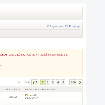
Registruotis
Prisijungti
ALBOS“ arba „Nežinau, kas yra?“ ir panašios bus tuojau pat
!“
Puslapis
1
iš
109
1
2
3
4
5
109
Kitas
2719 temų
…
PERŽIŪRĖTA
PASKUTINIS PRANEŠIMAS
Ciusas
95992
2025 Vas 20