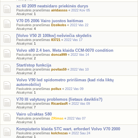
xc 60 2009 neatsidaro priekinės durys
Paskutinis pranešimas
airidassss
«
2022 Kov 05
Atsakymai:
1
V70 D5 2006 Vairo juostos keitimas
Paskutinis pranešimas
Dzeikobs
«
2022 Vas 22
Atsakymai:
4
[Volvo V50 2l 100kw] nešviečia skydelis
Paskutinis pranešimas
83721
«
2022 Vas 17
Atsakymai:
1
Volvo s80 2.4 ben. Meta klaida CCM-0070 condition
Paskutinis pranešimas
donca999
«
2022 Vas 14
Atsakymai:
2
Start/stop funkcija
Paskutinis pranešimas
povilas59
«
2022 Vas 10
Atsakymai:
2
Volvo V90 led spidometro pririšimas (kad rida liktų
automobilio)
Paskutinis pranešimas
pollux
«
2022 Vas 09
Atsakymai:
1
V70 III valytuvų problemos (lietaus daviklis?)
Paskutinis pranešimas
RicardasR
«
2022 Vas 09
Atsakymai:
7
Vairo užraktas S80
Paskutinis pranešimas
ZRimas
«
2022 Vas 07
Atsakymai:
1
Kompiuterio klaida STC wart. erforderl Volvo V70 2000
Paskutinis pranešimas
kolchozas
«
2022 Sau 24
Atsakymai:
1