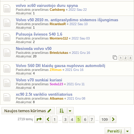
volvo xc60 vairuotojo duru spyna
Paskutinis pranešimas
Carlsberg
«
2022 Sau 22
Atsakymai:
1
Volvo v50 2010 m. antipraslydimo sistemos išjungimas
Paskutinis pranešimas
RicardasR
«
2022 Sau 10
Atsakymai:
1
Pulsuoja šviesos S40 1.6
Paskutinis pranešimas
Montero112
«
2022 Sau 03
Atsakymai:
2
Nesiveda volvo v50
Paskutinis pranešimas
Briedziukas
«
2021 Gru 16
Atsakymai:
20
1
2
3
Volvo S60 DII klaidų gausa nuplovus automobilį
Paskutinis pranešimas
ZRimas
«
2021 Gru 16
Atsakymai:
4
Volvo v70 sunkiai kuriasi
Paskutinis pranešimas
Soda123
«
2021 Gru 11
Atsakymai:
4
xc90 2.5t variklio ventiliatorius
Paskutinis pranešimas
Albamas
«
2021 Gru 08
Atsakymai:
8
Naujos temos kūrimas
Puslapis
5
iš
109
1
3
4
5
6
7
109
Ankstesnis
Kitas
2719 temų
…
…
Pereiti į