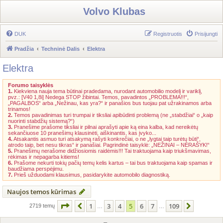
Volvo Klubas
DUK
Registruotis
Prisijungti
Pradžia
Techninė Dalis
Elektra
Elektra
Forumo taisyklės
1.
Kiekviena nauja tema būtinai pradedama, nurodant automobilio modelį ir variklį,
pvz.: [V40 1,8i] Nedega STOP žibintai. Temos, pavadintos „PROBLEMA!!!“,
„PAGALBOS“ arba „Nežinau, kas yra?“ ir panašios bus tuojau pat užrakinamos arba
trinamos!
2.
Temos pavadinimas turi trumpai ir tiksliai apibūdinti problemą (ne „stabdžiai“ o „kaip
nuorinti stabdžių sistemą?“)
3.
Pranešime prašome tiksliai ir pilnai aprašyti apie ką eina kalba, kad nereikėtų
sekančiuose 10 pranešimų klausinėti, aiškinantis, kas įvyko...
4.
Atsakantis asmuo turi atsakymą rašyti konkrečiai, o ne „lygtai taip turėtų būti“,
atrodo taip, bet nesu tikras“ ir panašiai. Pagrindinė taisyklė: „NEŽINAI – NERAŠYK!“
5.
Pranešimų nerašome didžiosiomis raidėmis!!! Tai traktuojama kaip triukšmavimas,
rėkimas ir nepagarba kitiems!
6.
Prašome nekurti tokių pačių temų kelis kartus – tai bus traktuojama kaip spamas ir
baudžiama perspėjimu.
7.
Prieš užduodami klausimus, pasidarykite automobilo diagnostiką.
Naujos temos kūrimas
Puslapis
5
iš
109
1
3
4
5
6
7
109
Ankstesnis
Kitas
2719 temų
…
…