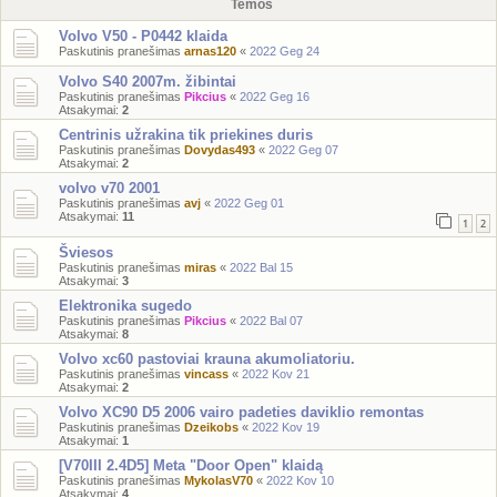
Temos
Volvo V50 - P0442 klaida
Paskutinis pranešimas
arnas120
«
2022 Geg 24
Volvo S40 2007m. žibintai
Paskutinis pranešimas
Pikcius
«
2022 Geg 16
Atsakymai:
2
Centrinis užrakina tik priekines duris
Paskutinis pranešimas
Dovydas493
«
2022 Geg 07
Atsakymai:
2
volvo v70 2001
Paskutinis pranešimas
avj
«
2022 Geg 01
Atsakymai:
11
1
2
Šviesos
Paskutinis pranešimas
miras
«
2022 Bal 15
Atsakymai:
3
Elektronika sugedo
Paskutinis pranešimas
Pikcius
«
2022 Bal 07
Atsakymai:
8
Volvo xc60 pastoviai krauna akumoliatoriu.
Paskutinis pranešimas
vincass
«
2022 Kov 21
Atsakymai:
2
Volvo XC90 D5 2006 vairo padeties daviklio remontas
Paskutinis pranešimas
Dzeikobs
«
2022 Kov 19
Atsakymai:
1
[V70III 2.4D5] Meta "Door Open" klaidą
Paskutinis pranešimas
MykolasV70
«
2022 Kov 10
Atsakymai:
4