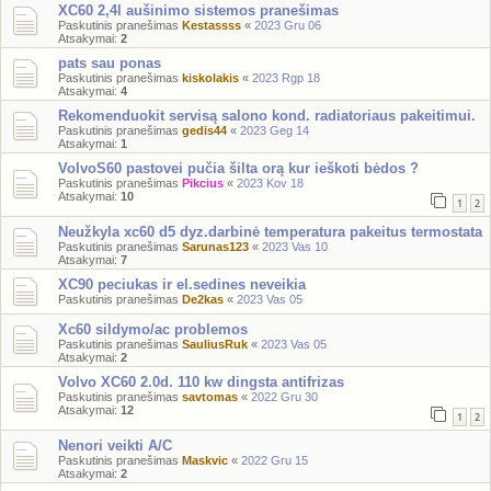
XC60 2,4l aušinimo sistemos pranešimas
Paskutinis pranešimas
Kestassss
«
2023 Gru 06
Atsakymai:
2
pats sau ponas
Paskutinis pranešimas
kiskolakis
«
2023 Rgp 18
Atsakymai:
4
Rekomenduokit servisą salono kond. radiatoriaus pakeitimui.
Paskutinis pranešimas
gedis44
«
2023 Geg 14
Atsakymai:
1
VolvoS60 pastovei pučia šilta orą kur ieškoti bėdos ?
Paskutinis pranešimas
Pikcius
«
2023 Kov 18
Atsakymai:
10
1
2
Neužkyla xc60 d5 dyz.darbinė temperatura pakeitus termostata
Paskutinis pranešimas
Sarunas123
«
2023 Vas 10
Atsakymai:
7
XC90 peciukas ir el.sedines neveikia
Paskutinis pranešimas
De2kas
«
2023 Vas 05
Xc60 sildymo/ac problemos
Paskutinis pranešimas
SauliusRuk
«
2023 Vas 05
Atsakymai:
2
Volvo XC60 2.0d. 110 kw dingsta antifrizas
Paskutinis pranešimas
savtomas
«
2022 Gru 30
Atsakymai:
12
1
2
Nenori veikti A/C
Paskutinis pranešimas
Maskvic
«
2022 Gru 15
Atsakymai:
2