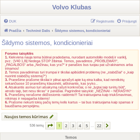
Volvo Klubas
DUK
Registruotis
Prisijungti
Pradžia
Techninė Dalis
Šildymo sistemos, kondicionieriai
Šildymo sistemos, kondicionieriai
Forumo taisyklės
1.
Kiekviena nauja tema būtinai pradedama, nurodant automobilio modelį ir variklį,
pvz.: [V40 1,8i] Nedega STOP žibintai. Temos, pavadintos „PROBLEMA!!!“,
„PAGALBOS“ arba „Nežinau, kas yra?“ ir panašios bus tuojau pat užrakinamos arba
trinamos!
2.
Temos pavadinimas turi trumpai ir tiksliai apibūdinti problemą (ne „stabdžiai“ o „kaip
nuorinti stabdžių sistemą?“)
3.
Pranešime prašome tiksliai ir pilnai aprašyti apie ką eina kalba, kad nereikėtų
sekančiuose 10 pranešimų klausinėti, aiškinantis, kas įvyko...
4.
Atsakantis asmuo turi atsakymą rašyti konkrečiai, o ne „lygtai taip turėtų būti“,
atrodo taip, bet nesu tikras“ ir panašiai. Pagrindinė taisyklė: „NEŽINAI – NERAŠYK!“
5.
Pranešimų nerašome didžiosiomis raidėmis!!! Tai traktuojama kaip triukšmavimas,
rėkimas ir nepagarba kitiems!
6.
Prašome nekurti tokių pačių temų kelis kartus – tai bus traktuojama kaip spamas ir
baudžiama perspėjimu.
Naujos temos kūrimas
Puslapis
1
iš
22
1
2
3
4
5
22
Kitas
536 temų
…
Temos