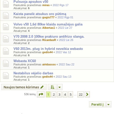
Pulsuoja apsukos v50
Paskutinis pranešimas
miras
«
2022 Rgs 17
Atsakymai:
6
Kaista panelė atsukus oro pūtimą
Paskutinis pranešimas
gugis777
«
2022 Rgp 01
Volvo v50 1,6d 80kw klaida sumažėjus galia
Paskutinis pranešimas
Albertas1
«
2022 Lie 27
Atsakymai:
4
V70 2008 2.0 100kw prakiuro antifrizo slanga.
Paskutinis pranešimas
RicardasR
«
2022 Lie 26
Atsakymai:
2
V60 2013m. plug in hybrid neveikia webasto
Paskutinis pranešimas
gedis44
«
2022 Vas 12
Atsakymai:
6
Webasta XC60
Paskutinis pranešimas
airidassss
«
2022 Sau 22
Atsakymai:
1
Nestabilus vėjelio darbas
Paskutinis pranešimas
gedis44
«
2022 Sau 13
Atsakymai:
1
Naujos temos kūrimas
Puslapis
1
iš
22
1
2
3
4
5
22
Kitas
536 temų
…
Pereiti į