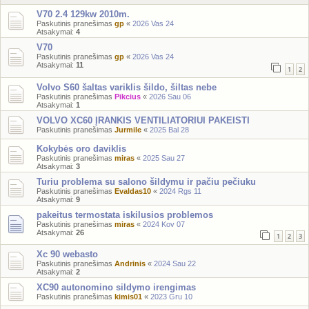
V70 2.4 129kw 2010m.
Paskutinis pranešimas
gp
«
2026 Vas 24
Atsakymai:
4
V70
Paskutinis pranešimas
gp
«
2026 Vas 24
Atsakymai:
11
1
2
Volvo S60 šaltas variklis šildo, šiltas nebe
Paskutinis pranešimas
Pikcius
«
2026 Sau 06
Atsakymai:
1
VOLVO XC60 ĮRANKIS VENTILIATORIUI PAKEISTI
Paskutinis pranešimas
Jurmile
«
2025 Bal 28
Kokybės oro daviklis
Paskutinis pranešimas
miras
«
2025 Sau 27
Atsakymai:
3
Turiu problema su salono šildymu ir pačiu pečiuku
Paskutinis pranešimas
Evaldas10
«
2024 Rgs 11
Atsakymai:
9
pakeitus termostata iskilusios problemos
Paskutinis pranešimas
miras
«
2024 Kov 07
Atsakymai:
26
1
2
3
Xc 90 webasto
Paskutinis pranešimas
Andrinis
«
2024 Sau 22
Atsakymai:
2
XC90 autonomino sildymo irengimas
Paskutinis pranešimas
kimis01
«
2023 Gru 10