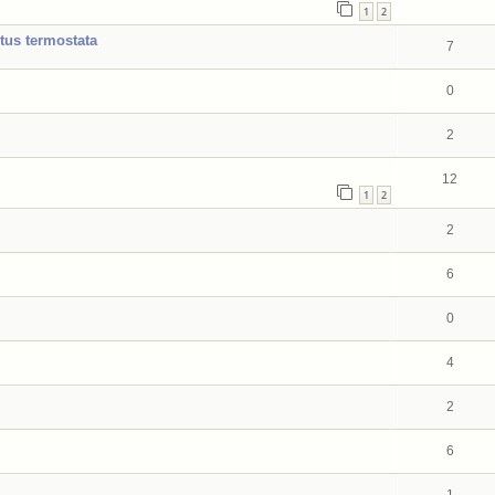
1
2
tus termostata
7
0
2
12
1
2
2
6
0
4
2
6
1