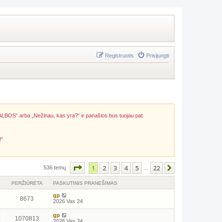
Registruotis
Prisijungti
ALBOS“ arba „Nežinau, kas yra?“ ir panašios bus tuojau pat
!“
Puslapis
1
iš
22
1
2
3
4
5
22
Kitas
536 temų
…
PERŽIŪRĖTA
PASKUTINIS PRANEŠIMAS
gp
8673
2026 Vas 24
gp
1070813
2026 Vas 24