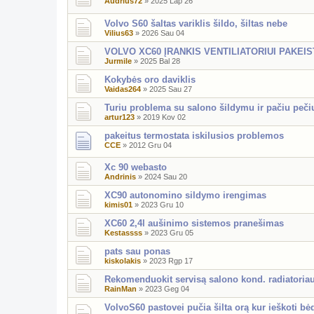
Audrius72
»
2025 Lap 26
Volvo S60 šaltas variklis šildo, šiltas nebe
Vilius63
»
2026 Sau 04
VOLVO XC60 ĮRANKIS VENTILIATORIUI PAKEIS
Jurmile
»
2025 Bal 28
Kokybės oro daviklis
Vaidas264
»
2025 Sau 27
Turiu problema su salono šildymu ir pačiu peči
artur123
»
2019 Kov 02
pakeitus termostata iskilusios problemos
CCE
»
2012 Gru 04
Xc 90 webasto
Andrinis
»
2024 Sau 20
XC90 autonomino sildymo irengimas
kimis01
»
2023 Gru 10
XC60 2,4l aušinimo sistemos pranešimas
Kestassss
»
2023 Gru 05
pats sau ponas
kiskolakis
»
2023 Rgp 17
Rekomenduokit servisą salono kond. radiatoriau
RainMan
»
2023 Geg 04
VolvoS60 pastovei pučia šilta orą kur ieškoti bė