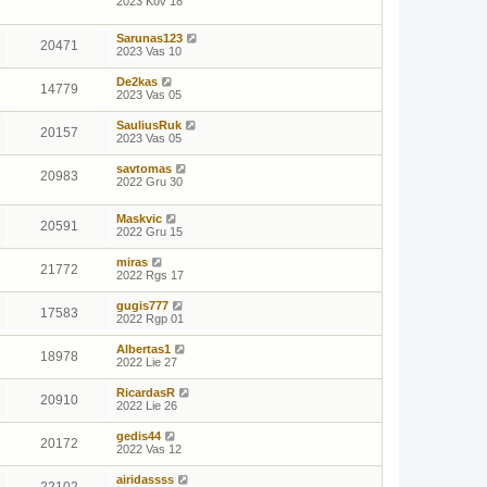
2023 Kov 18
Sarunas123
20471
2023 Vas 10
De2kas
14779
2023 Vas 05
SauliusRuk
20157
2023 Vas 05
savtomas
20983
2022 Gru 30
Maskvic
20591
2022 Gru 15
miras
21772
2022 Rgs 17
gugis777
17583
2022 Rgp 01
Albertas1
18978
2022 Lie 27
RicardasR
20910
2022 Lie 26
gedis44
20172
2022 Vas 12
airidassss
22102