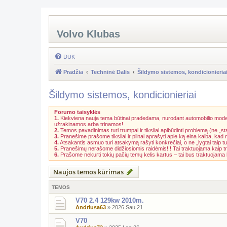
Volvo Klubas
DUK
Pradžia
Techninė Dalis
Šildymo sistemos, kondicionieria
Šildymo sistemos, kondicionieriai
Forumo taisyklės
1.
Kiekviena nauja tema būtinai pradedama, nurodant automobilio model
užrakinamos arba trinamos!
2.
Temos pavadinimas turi trumpai ir tiksliai apibūdinti problemą (ne „st
3.
Pranešime prašome tiksliai ir pilnai aprašyti apie ką eina kalba, kad
4.
Atsakantis asmuo turi atsakymą rašyti konkrečiai, o ne „lygtai taip tu
5.
Pranešimų nerašome didžiosiomis raidėmis!!! Tai traktuojama kaip t
6.
Prašome nekurti tokių pačių temų kelis kartus – tai bus traktuojam
Naujos temos kūrimas
TEMOS
V70 2.4 129kw 2010m.
Andriusa63
»
2026 Sau 21
V70