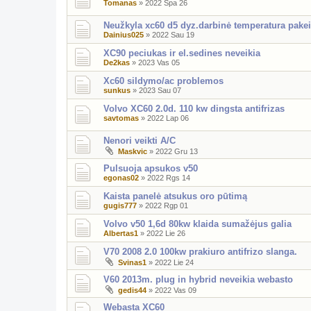
Tomanas
»
2022 Spa 26
Neužkyla xc60 d5 dyz.darbinė temperatura pakei
Dainius025
»
2022 Sau 19
XC90 peciukas ir el.sedines neveikia
De2kas
»
2023 Vas 05
Xc60 sildymo/ac problemos
sunkus
»
2023 Sau 07
Volvo XC60 2.0d. 110 kw dingsta antifrizas
savtomas
»
2022 Lap 06
Nenori veikti A/C
Maskvic
»
2022 Gru 13
Pulsuoja apsukos v50
egonas02
»
2022 Rgs 14
Kaista panelė atsukus oro pūtimą
gugis777
»
2022 Rgp 01
Volvo v50 1,6d 80kw klaida sumažėjus galia
Albertas1
»
2022 Lie 26
V70 2008 2.0 100kw prakiuro antifrizo slanga.
Svinas1
»
2022 Lie 24
V60 2013m. plug in hybrid neveikia webasto
gedis44
»
2022 Vas 09
Webasta XC60