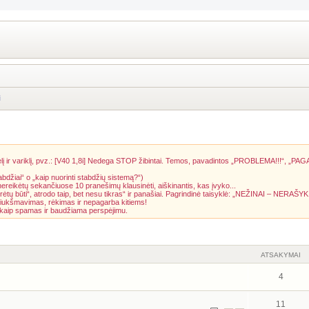
i
į ir variklį, pvz.: [V40 1,8i] Nedega STOP žibintai. Temos, pavadintos „PROBLEMA!!!“, „PAG
abdžiai“ o „kaip nuorinti stabdžių sistemą?“)
 nereikėtų sekančiuose 10 pranešimų klausinėti, aiškinantis, kas įvyko...
rėtų būti“, atrodo taip, bet nesu tikras“ ir panašiai. Pagrindinė taisyklė: „NEŽINAI – NERAŠYK
riukšmavimas, rėkimas ir nepagarba kitiems!
a kaip spamas ir baudžiama perspėjimu.
ATSAKYMAI
4
11