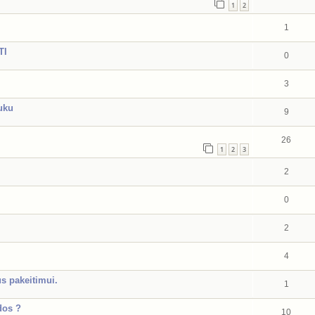
1
2
1
TI
0
3
uku
9
26
1
2
3
2
0
2
4
s pakeitimui.
1
dos ?
10