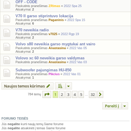
OFF - CODE
Paskutinis pranešimas
ZRimas
«
2022 Spa 25
Atsakymai:
2
V70 II garso stiprintuvo lokacija
Paskutinis pranešimas
Paganinis
«
2022 Spa 15
Atsakymai:
6
V70 neveikia radio
Paskutinis pranešimas
v7025
«
2022 Rgp 19
Atsakymai:
2
Volvo s80 neveikia garso mygtukai ant vairo
Paskutinis pranešimas
Anastasina
«
2022 Vas 05
Atsakymai:
2
Volovo xc 60 neveikia garso valdymas
Paskutinis pranešimas
Anastasina
«
2022 Vas 03
Subwoofer pajungimas HU-850
Paskutinis pranešimas
Pikcius
«
2022 Vas 01
Atsakymai:
1
Naujos temos kūrimas
Puslapis
1
iš
32
1
2
3
4
5
32
Kitas
784 temų
…
Pereiti į
FORUMO TEISĖS
Jūs
negalite
kurti naujų temų šiame forume
Jūs
negalite
atsakinėti į temas šiame forume