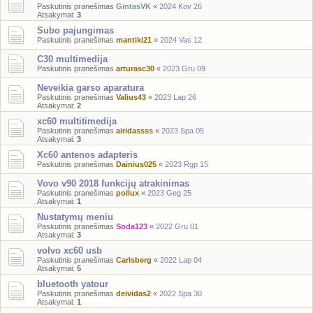
Paskutinis pranešimas
GintasVK
«
2024 Kov 26
Atsakymai:
3
Subo pajungimas
Paskutinis pranešimas
mantiki21
«
2024 Vas 12
C30 multimedija
Paskutinis pranešimas
arturasc30
«
2023 Gru 09
Neveikia garso aparatura
Paskutinis pranešimas
Valius43
«
2023 Lap 26
Atsakymai:
2
xc60 multitimedija
Paskutinis pranešimas
airidassss
«
2023 Spa 05
Atsakymai:
3
Xc60 antenos adapteris
Paskutinis pranešimas
Dainius025
«
2023 Rgp 15
Vovo v90 2018 funkcijų atrakinimas
Paskutinis pranešimas
pollux
«
2023 Geg 25
Atsakymai:
1
Nustatymų meniu
Paskutinis pranešimas
Soda123
«
2022 Gru 01
Atsakymai:
3
volvo xc60 usb
Paskutinis pranešimas
Carlsberg
«
2022 Lap 04
Atsakymai:
5
bluetooth yatour
Paskutinis pranešimas
deividas2
«
2022 Spa 30
Atsakymai:
1