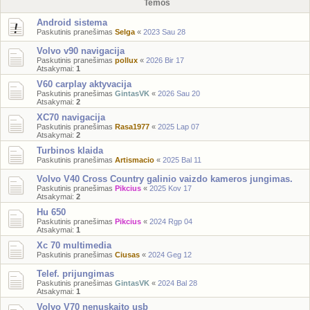
Temos
Android sistema
Paskutinis pranešimas
Selga
«
2023 Sau 28
Volvo v90 navigacija
Paskutinis pranešimas
pollux
«
2026 Bir 17
Atsakymai:
1
V60 carplay aktyvacija
Paskutinis pranešimas
GintasVK
«
2026 Sau 20
Atsakymai:
2
XC70 navigacija
Paskutinis pranešimas
Rasa1977
«
2025 Lap 07
Atsakymai:
2
Turbinos klaida
Paskutinis pranešimas
Artismacio
«
2025 Bal 11
Volvo V40 Cross Country galinio vaizdo kameros jungimas.
Paskutinis pranešimas
Pikcius
«
2025 Kov 17
Atsakymai:
2
Hu 650
Paskutinis pranešimas
Pikcius
«
2024 Rgp 04
Atsakymai:
1
Xc 70 multimedia
Paskutinis pranešimas
Ciusas
«
2024 Geg 12
Telef. prijungimas
Paskutinis pranešimas
GintasVK
«
2024 Bal 28
Atsakymai:
1
Volvo V70 nenuskaito usb