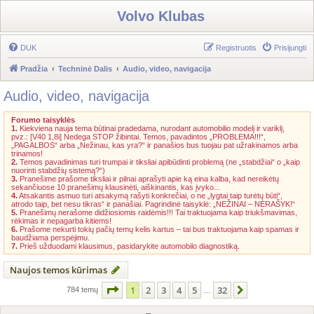
Volvo Klubas
DUK
Registruotis
Prisijungti
Pradžia
Techninė Dalis
Audio, video, navigacija
Audio, video, navigacija
Forumo taisyklės
1.
Kiekviena nauja tema būtinai pradedama, nurodant automobilio modelį ir variklį,
pvz.: [V40 1,8i] Nedega STOP žibintai. Temos, pavadintos „PROBLEMA!!!“,
„PAGALBOS“ arba „Nežinau, kas yra?“ ir panašios bus tuojau pat užrakinamos arba
trinamos!
2.
Temos pavadinimas turi trumpai ir tiksliai apibūdinti problemą (ne „stabdžiai“ o „kaip
nuorinti stabdžių sistemą?“)
3.
Pranešime prašome tiksliai ir pilnai aprašyti apie ką eina kalba, kad nereikėtų
sekančiuose 10 pranešimų klausinėti, aiškinantis, kas įvyko...
4.
Atsakantis asmuo turi atsakymą rašyti konkrečiai, o ne „lygtai taip turėtų būti“,
atrodo taip, bet nesu tikras“ ir panašiai. Pagrindinė taisyklė: „NEŽINAI – NERAŠYK!“
5.
Pranešimų nerašome didžiosiomis raidėmis!!! Tai traktuojama kaip triukšmavimas,
rėkimas ir nepagarba kitiems!
6.
Prašome nekurti tokių pačių temų kelis kartus – tai bus traktuojama kaip spamas ir
baudžiama perspėjimu.
7.
Prieš užduodami klausimus, pasidarykite automobilo diagnostiką.
Naujos temos kūrimas
Puslapis
1
iš
32
1
2
3
4
5
32
Kitas
784 temų
…