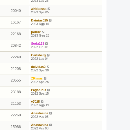
2023 Lap 26
airidassss
20040
2023 Spa 05
Dainius025
16167
2023 Rgp 15
pollux
22168
2023 Geg 25
Soda123
20842
2022 Gru 01
Carlsberg
22249
2022 Lap 04
deividas2
21208
2022 Spa 30
ZRimas
20555
2022 Spa 25
Paganinis
23188
2022 Spa 15
v7025
21153
2022 Rgp 19
Anastasina
22268
2022 Vas 05
Anastasina
15986
2022 Vas 03