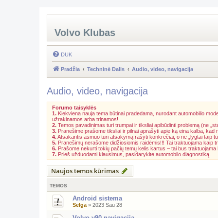
Volvo Klubas
DUK
Pradžia
Techninė Dalis
Audio, video, navigacija
Audio, video, navigacija
Forumo taisyklės
1.
Kiekviena nauja tema būtinai pradedama, nurodant automobilio model
užrakinamos arba trinamos!
2.
Temos pavadinimas turi trumpai ir tiksliai apibūdinti problemą (ne „st
3.
Pranešime prašome tiksliai ir pilnai aprašyti apie ką eina kalba, kad
4.
Atsakantis asmuo turi atsakymą rašyti konkrečiai, o ne „lygtai taip tu
5.
Pranešimų nerašome didžiosiomis raidėmis!!! Tai traktuojama kaip t
6.
Prašome nekurti tokių pačių temų kelis kartus – tai bus traktuojam
7.
Prieš užduodami klausimus, pasidarykite automobilo diagnostiką.
Naujos temos kūrimas
TEMOS
Android sistema
Selga
»
2023 Sau 28
Volvo v90 navigacija