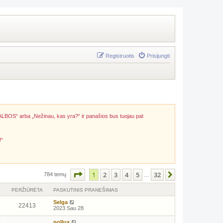
Registruotis
Prisijungti
ALBOS“ arba „Nežinau, kas yra?“ ir panašios bus tuojau pat
!“
Puslapis
1
iš
32
1
2
3
4
5
32
Kitas
784 temų
…
PERŽIŪRĖTA
PASKUTINIS PRANEŠIMAS
Selga
22413
2023 Sau 28
pollux