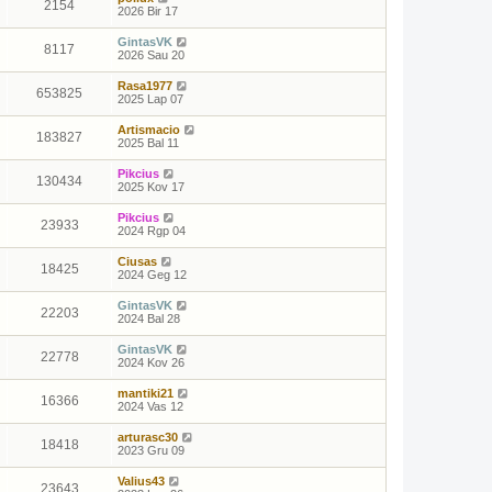
2154
2026 Bir 17
GintasVK
8117
2026 Sau 20
Rasa1977
653825
2025 Lap 07
Artismacio
183827
2025 Bal 11
Pikcius
130434
2025 Kov 17
Pikcius
23933
2024 Rgp 04
Ciusas
18425
2024 Geg 12
GintasVK
22203
2024 Bal 28
GintasVK
22778
2024 Kov 26
mantiki21
16366
2024 Vas 12
arturasc30
18418
2023 Gru 09
Valius43
23643