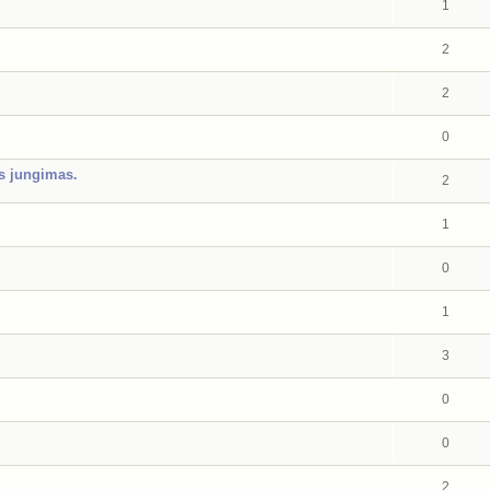
1
2
2
0
s jungimas.
2
1
0
1
3
0
0
2