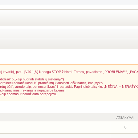
į ir variklį, pvz.: [V40 1,8i] Nedega STOP žibintai. Temos, pavadintos „PROBLEMA!!!“, „PAG
abdžiai“ o „kaip nuorinti stabdžių sistemą?“)
 nereikėtų sekančiuose 10 pranešimų klausinėti, aiškinantis, kas įvyko...
rėtų būti“, atrodo taip, bet nesu tikras“ ir panašiai. Pagrindinė taisyklė: „NEŽINAI – NERAŠYK
riukšmavimas, rėkimas ir nepagarba kitiems!
a kaip spamas ir baudžiama perspėjimu.
ATSAKYMAI
0