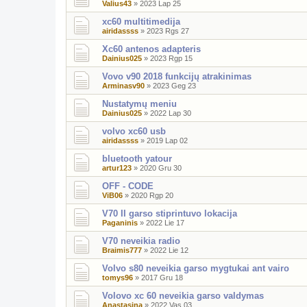
Valius43
»
2023 Lap 25
xc60 multitimedija
airidassss
»
2023 Rgs 27
Xc60 antenos adapteris
Dainius025
»
2023 Rgp 15
Vovo v90 2018 funkcijų atrakinimas
Arminasv90
»
2023 Geg 23
Nustatymų meniu
Dainius025
»
2022 Lap 30
volvo xc60 usb
airidassss
»
2019 Lap 02
bluetooth yatour
artur123
»
2020 Gru 30
OFF - CODE
ViB06
»
2020 Rgp 20
V70 II garso stiprintuvo lokacija
Paganinis
»
2022 Lie 17
V70 neveikia radio
Braimis777
»
2022 Lie 12
Volvo s80 neveikia garso mygtukai ant vairo
tomys96
»
2017 Gru 18
Volovo xc 60 neveikia garso valdymas
Anastasina
»
2022 Vas 03