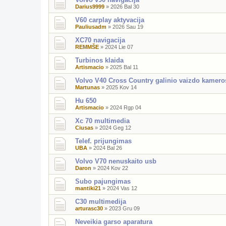
Darius9999
»
2026 Bal 30
V60 carplay aktyvacija
Pauliusadm
»
2026 Sau 19
XC70 navigacija
REMMŠE
»
2024 Lie 07
Turbinos klaida
Artismacio
»
2025 Bal 11
Volvo V40 Cross Country galinio vaizdo kamero
Martunas
»
2025 Kov 14
Hu 650
Artismacio
»
2024 Rgp 04
Xc 70 multimedia
Ciusas
»
2024 Geg 12
Telef. prijungimas
UBA
»
2024 Bal 26
Volvo V70 nenuskaito usb
Daron
»
2024 Kov 22
Subo pajungimas
mantiki21
»
2024 Vas 12
C30 multimedija
arturasc30
»
2023 Gru 09
Neveikia garso aparatura