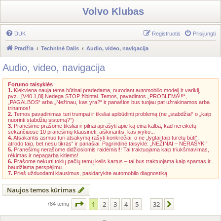
Volvo Klubas
DUK
Registruotis
Prisijungti
Pradžia
Techninė Dalis
Audio, video, navigacija
Audio, video, navigacija
Forumo taisyklės
1.
Kiekviena nauja tema būtinai pradedama, nurodant automobilio modelį ir variklį,
pvz.: [V40 1,8i] Nedega STOP žibintai. Temos, pavadintos „PROBLEMA!!!“,
„PAGALBOS“ arba „Nežinau, kas yra?“ ir panašios bus tuojau pat užrakinamos arba
trinamos!
2.
Temos pavadinimas turi trumpai ir tiksliai apibūdinti problemą (ne „stabdžiai“ o „kaip
nuorinti stabdžių sistemą?“)
3.
Pranešime prašome tiksliai ir pilnai aprašyti apie ką eina kalba, kad nereikėtų
sekančiuose 10 pranešimų klausinėti, aiškinantis, kas įvyko...
4.
Atsakantis asmuo turi atsakymą rašyti konkrečiai, o ne „lygtai taip turėtų būti“,
atrodo taip, bet nesu tikras“ ir panašiai. Pagrindinė taisyklė: „NEŽINAI – NERAŠYK!“
5.
Pranešimų nerašome didžiosiomis raidėmis!!! Tai traktuojama kaip triukšmavimas,
rėkimas ir nepagarba kitiems!
6.
Prašome nekurti tokių pačių temų kelis kartus – tai bus traktuojama kaip spamas ir
baudžiama perspėjimu.
7.
Prieš užduodami klausimus, pasidarykite automobilo diagnostiką.
Naujos temos kūrimas
Puslapis
1
iš
32
1
2
3
4
5
32
Kitas
784 temų
…