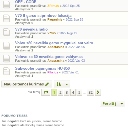
OFF - CODE
Paskutinis pranešimas
ZRimas
«
2022 Spa 25
Atsakymai:
2
V70 II garso stiprintuvo lokacija
Paskutinis pranešimas
Paganinis
«
2022 Spa 15
Atsakymai:
6
V70 neveikia radio
Paskutinis pranešimas
v7025
«
2022 Rgp 19
Atsakymai:
2
Volvo s80 neveikia garso mygtukai ant vairo
Paskutinis pranešimas
Anastasina
«
2022 Vas 05
Atsakymai:
2
Volovo xc 60 neveikia garso valdymas
Paskutinis pranešimas
Anastasina
«
2022 Vas 03
Subwoofer pajungimas HU-850
Paskutinis pranešimas
Pikcius
«
2022 Vas 01
Atsakymai:
1
Naujos temos kūrimas
Puslapis
1
iš
32
1
2
3
4
5
32
Kitas
784 temų
…
Pereiti į
FORUMO TEISĖS
Jūs
negalite
kurti naujų temų šiame forume
Jūs
negalite
atsakinėti į temas šiame forume