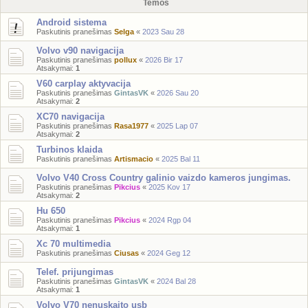
Temos
Android sistema
Paskutinis pranešimas
Selga
«
2023 Sau 28
Volvo v90 navigacija
Paskutinis pranešimas
pollux
«
2026 Bir 17
Atsakymai:
1
V60 carplay aktyvacija
Paskutinis pranešimas
GintasVK
«
2026 Sau 20
Atsakymai:
2
XC70 navigacija
Paskutinis pranešimas
Rasa1977
«
2025 Lap 07
Atsakymai:
2
Turbinos klaida
Paskutinis pranešimas
Artismacio
«
2025 Bal 11
Volvo V40 Cross Country galinio vaizdo kameros jungimas.
Paskutinis pranešimas
Pikcius
«
2025 Kov 17
Atsakymai:
2
Hu 650
Paskutinis pranešimas
Pikcius
«
2024 Rgp 04
Atsakymai:
1
Xc 70 multimedia
Paskutinis pranešimas
Ciusas
«
2024 Geg 12
Telef. prijungimas
Paskutinis pranešimas
GintasVK
«
2024 Bal 28
Atsakymai:
1
Volvo V70 nenuskaito usb