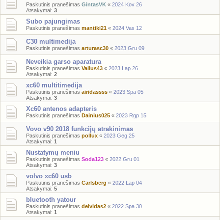
Paskutinis pranešimas
GintasVK
«
2024 Kov 26
Atsakymai:
3
Subo pajungimas
Paskutinis pranešimas
mantiki21
«
2024 Vas 12
C30 multimedija
Paskutinis pranešimas
arturasc30
«
2023 Gru 09
Neveikia garso aparatura
Paskutinis pranešimas
Valius43
«
2023 Lap 26
Atsakymai:
2
xc60 multitimedija
Paskutinis pranešimas
airidassss
«
2023 Spa 05
Atsakymai:
3
Xc60 antenos adapteris
Paskutinis pranešimas
Dainius025
«
2023 Rgp 15
Vovo v90 2018 funkcijų atrakinimas
Paskutinis pranešimas
pollux
«
2023 Geg 25
Atsakymai:
1
Nustatymų meniu
Paskutinis pranešimas
Soda123
«
2022 Gru 01
Atsakymai:
3
volvo xc60 usb
Paskutinis pranešimas
Carlsberg
«
2022 Lap 04
Atsakymai:
5
bluetooth yatour
Paskutinis pranešimas
deividas2
«
2022 Spa 30
Atsakymai:
1