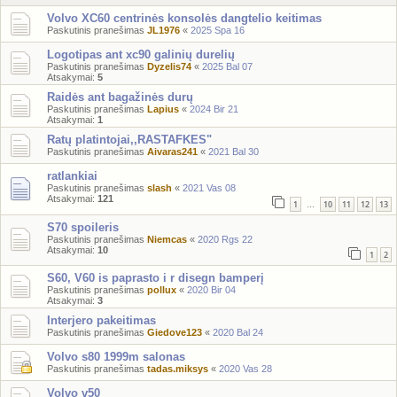
Volvo XC60 centrinės konsolės dangtelio keitimas
Paskutinis pranešimas
JL1976
«
2025 Spa 16
Logotipas ant xc90 galinių durelių
Paskutinis pranešimas
Dyzelis74
«
2025 Bal 07
Atsakymai:
5
Raidės ant bagažinės durų
Paskutinis pranešimas
Lapius
«
2024 Bir 21
Atsakymai:
1
Ratų platintojai,,RASTAFKES"
Paskutinis pranešimas
Aivaras241
«
2021 Bal 30
ratlankiai
Paskutinis pranešimas
slash
«
2021 Vas 08
Atsakymai:
121
1
10
11
12
13
…
S70 spoileris
Paskutinis pranešimas
Niemcas
«
2020 Rgs 22
Atsakymai:
10
1
2
S60, V60 is paprasto i r disegn bamperį
Paskutinis pranešimas
pollux
«
2020 Bir 04
Atsakymai:
3
Interjero pakeitimas
Paskutinis pranešimas
Giedove123
«
2020 Bal 24
Volvo s80 1999m salonas
Paskutinis pranešimas
tadas.miksys
«
2020 Vas 28
Volvo v50