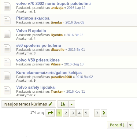
volvo v70 2002 noriu truputi patobulinti
Paskutinis pranešimas
andzeja
«
2016 Lap 12
Atsakymai:
1
Platintos skardos.
Paskutinis pranešimas
tiomka
«
2016 Spa 05
Volvo R apdaila
Paskutinis pranešimas
Rychka
«
2016 Bir 22
Atsakymai:
4
s60 spoileris po buferiu
Paskutinis pranešimas
diawollo
«
2016 Bir 01
Atsakymai:
3
volvo V50 priesrukines
Paskutinis pranešimas
Vitass
«
2016 Geg 18
Kuro ekonomaizeris/galios kelėjas
Paskutinis pranešimas
paradive2000
«
2016 Bal 02
Atsakymai:
9
Volvo safety lipdukai
Paskutinis pranešimas
Trucker
«
2016 Kov 31
Atsakymai:
7
Naujos temos kūrimas
Puslapis
1
iš
7
1
2
3
4
5
7
Kitas
174 temų
…
Pereiti į