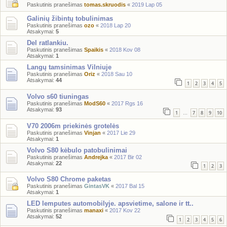
Paskutinis pranešimas
tomas.skruodis
«
2019 Lap 05
Galinių žibintų tobulinimas
Paskutinis pranešimas
ozo
«
2018 Lap 20
Atsakymai:
5
Del ratlankiu.
Paskutinis pranešimas
Spaikis
«
2018 Kov 08
Atsakymai:
1
Langų tamsinimas Vilniuje
Paskutinis pranešimas
Oriz
«
2018 Sau 10
Atsakymai:
44
1
2
3
4
5
Volvo s60 tiuningas
Paskutinis pranešimas
ModS60
«
2017 Rgs 16
Atsakymai:
93
1
7
8
9
10
…
V70 2006m priekinės grotelės
Paskutinis pranešimas
Vinjan
«
2017 Lie 29
Atsakymai:
1
Volvo S80 kėbulo patobulinimai
Paskutinis pranešimas
Andrejka
«
2017 Bir 02
Atsakymai:
22
1
2
3
Volvo S80 Chrome paketas
Paskutinis pranešimas
GintasVK
«
2017 Bal 15
Atsakymai:
1
LED lemputes automobilyje. apsvietime, salone ir tt..
Paskutinis pranešimas
manaxi
«
2017 Kov 22
Atsakymai:
52
1
2
3
4
5
6