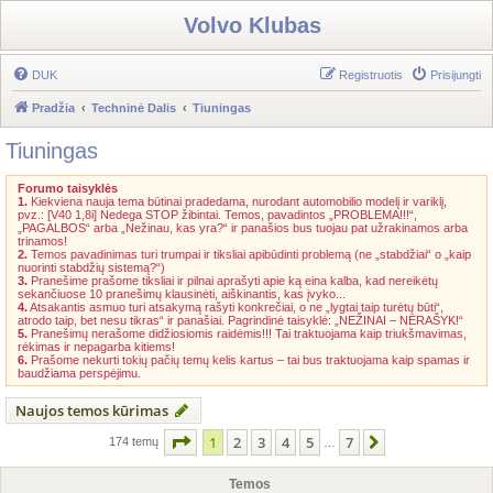
Volvo Klubas
DUK
Registruotis
Prisijungti
Pradžia
Techninė Dalis
Tiuningas
Tiuningas
Forumo taisyklės
1.
Kiekviena nauja tema būtinai pradedama, nurodant automobilio modelį ir variklį,
pvz.: [V40 1,8i] Nedega STOP žibintai. Temos, pavadintos „PROBLEMA!!!“,
„PAGALBOS“ arba „Nežinau, kas yra?“ ir panašios bus tuojau pat užrakinamos arba
trinamos!
2.
Temos pavadinimas turi trumpai ir tiksliai apibūdinti problemą (ne „stabdžiai“ o „kaip
nuorinti stabdžių sistemą?“)
3.
Pranešime prašome tiksliai ir pilnai aprašyti apie ką eina kalba, kad nereikėtų
sekančiuose 10 pranešimų klausinėti, aiškinantis, kas įvyko...
4.
Atsakantis asmuo turi atsakymą rašyti konkrečiai, o ne „lygtai taip turėtų būti“,
atrodo taip, bet nesu tikras“ ir panašiai. Pagrindinė taisyklė: „NEŽINAI – NERAŠYK!“
5.
Pranešimų nerašome didžiosiomis raidėmis!!! Tai traktuojama kaip triukšmavimas,
rėkimas ir nepagarba kitiems!
6.
Prašome nekurti tokių pačių temų kelis kartus – tai bus traktuojama kaip spamas ir
baudžiama perspėjimu.
Naujos temos kūrimas
Puslapis
1
iš
7
1
2
3
4
5
7
Kitas
174 temų
…
Temos