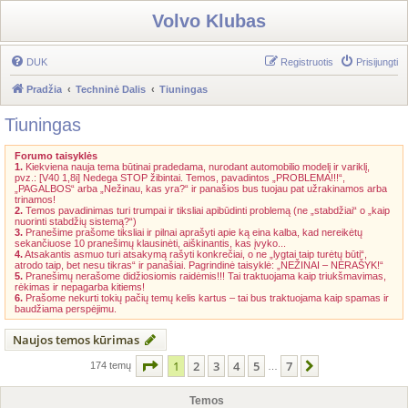
Volvo Klubas
DUK
Registruotis
Prisijungti
Pradžia
Techninė Dalis
Tiuningas
Tiuningas
Forumo taisyklės
1.
Kiekviena nauja tema būtinai pradedama, nurodant automobilio modelį ir variklį,
pvz.: [V40 1,8i] Nedega STOP žibintai. Temos, pavadintos „PROBLEMA!!!“,
„PAGALBOS“ arba „Nežinau, kas yra?“ ir panašios bus tuojau pat užrakinamos arba
trinamos!
2.
Temos pavadinimas turi trumpai ir tiksliai apibūdinti problemą (ne „stabdžiai“ o „kaip
nuorinti stabdžių sistemą?“)
3.
Pranešime prašome tiksliai ir pilnai aprašyti apie ką eina kalba, kad nereikėtų
sekančiuose 10 pranešimų klausinėti, aiškinantis, kas įvyko...
4.
Atsakantis asmuo turi atsakymą rašyti konkrečiai, o ne „lygtai taip turėtų būti“,
atrodo taip, bet nesu tikras“ ir panašiai. Pagrindinė taisyklė: „NEŽINAI – NERAŠYK!“
5.
Pranešimų nerašome didžiosiomis raidėmis!!! Tai traktuojama kaip triukšmavimas,
rėkimas ir nepagarba kitiems!
6.
Prašome nekurti tokių pačių temų kelis kartus – tai bus traktuojama kaip spamas ir
baudžiama perspėjimu.
Naujos temos kūrimas
Puslapis
1
iš
7
1
2
3
4
5
7
Kitas
174 temų
…
Temos