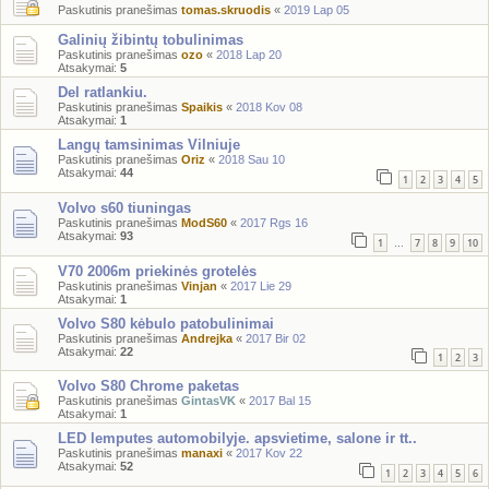
Paskutinis pranešimas
tomas.skruodis
«
2019 Lap 05
Galinių žibintų tobulinimas
Paskutinis pranešimas
ozo
«
2018 Lap 20
Atsakymai:
5
Del ratlankiu.
Paskutinis pranešimas
Spaikis
«
2018 Kov 08
Atsakymai:
1
Langų tamsinimas Vilniuje
Paskutinis pranešimas
Oriz
«
2018 Sau 10
Atsakymai:
44
1
2
3
4
5
Volvo s60 tiuningas
Paskutinis pranešimas
ModS60
«
2017 Rgs 16
Atsakymai:
93
1
7
8
9
10
…
V70 2006m priekinės grotelės
Paskutinis pranešimas
Vinjan
«
2017 Lie 29
Atsakymai:
1
Volvo S80 kėbulo patobulinimai
Paskutinis pranešimas
Andrejka
«
2017 Bir 02
Atsakymai:
22
1
2
3
Volvo S80 Chrome paketas
Paskutinis pranešimas
GintasVK
«
2017 Bal 15
Atsakymai:
1
LED lemputes automobilyje. apsvietime, salone ir tt..
Paskutinis pranešimas
manaxi
«
2017 Kov 22
Atsakymai:
52
1
2
3
4
5
6