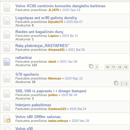
Volvo XC60 centrinės konsolės dangtelio keitimas
Paskutinis pranešimas
JL1976
«
2025 Spa 16
Logotipas ant xc90 galinių durelių
Paskutinis pranešimas
Dyzelis74
«
2025 Bal 07
Atsakymai:
5
Raidės ant bagažinės durų
Paskutinis pranešimas
Lapius
«
2024 Bir 21
Atsakymai:
1
Ratų platintojai,,RASTAFKES"
Paskutinis pranešimas
Aivaras241
«
2021 Bal 30
ratlankiai
Paskutinis pranešimas
slash
«
2021 Vas 08
Atsakymai:
121
1
10
11
12
13
…
S70 spoileris
Paskutinis pranešimas
Niemcas
«
2020 Rgs 22
Atsakymai:
10
1
2
S60, V60 is paprasto i r disegn bamperį
Paskutinis pranešimas
pollux
«
2020 Bir 04
Atsakymai:
3
Interjero pakeitimas
Paskutinis pranešimas
Giedove123
«
2020 Bal 24
Volvo s80 1999m salonas
Paskutinis pranešimas
tadas.miksys
«
2020 Vas 28
Volvo v50