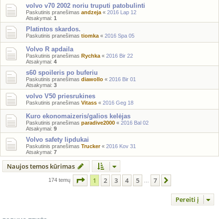
volvo v70 2002 noriu truputi patobulinti
Paskutinis pranešimas
andzeja
«
2016 Lap 12
Atsakymai:
1
Platintos skardos.
Paskutinis pranešimas
tiomka
«
2016 Spa 05
Volvo R apdaila
Paskutinis pranešimas
Rychka
«
2016 Bir 22
Atsakymai:
4
s60 spoileris po buferiu
Paskutinis pranešimas
diawollo
«
2016 Bir 01
Atsakymai:
3
volvo V50 priesrukines
Paskutinis pranešimas
Vitass
«
2016 Geg 18
Kuro ekonomaizeris/galios kelėjas
Paskutinis pranešimas
paradive2000
«
2016 Bal 02
Atsakymai:
9
Volvo safety lipdukai
Paskutinis pranešimas
Trucker
«
2016 Kov 31
Atsakymai:
7
Naujos temos kūrimas
Puslapis
1
iš
7
1
2
3
4
5
7
Kitas
174 temų
…
Pereiti į