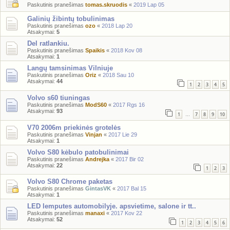
Paskutinis pranešimas
tomas.skruodis
«
2019 Lap 05
Galinių žibintų tobulinimas
Paskutinis pranešimas
ozo
«
2018 Lap 20
Atsakymai:
5
Del ratlankiu.
Paskutinis pranešimas
Spaikis
«
2018 Kov 08
Atsakymai:
1
Langų tamsinimas Vilniuje
Paskutinis pranešimas
Oriz
«
2018 Sau 10
Atsakymai:
44
1
2
3
4
5
Volvo s60 tiuningas
Paskutinis pranešimas
ModS60
«
2017 Rgs 16
Atsakymai:
93
1
7
8
9
10
…
V70 2006m priekinės grotelės
Paskutinis pranešimas
Vinjan
«
2017 Lie 29
Atsakymai:
1
Volvo S80 kėbulo patobulinimai
Paskutinis pranešimas
Andrejka
«
2017 Bir 02
Atsakymai:
22
1
2
3
Volvo S80 Chrome paketas
Paskutinis pranešimas
GintasVK
«
2017 Bal 15
Atsakymai:
1
LED lemputes automobilyje. apsvietime, salone ir tt..
Paskutinis pranešimas
manaxi
«
2017 Kov 22
Atsakymai:
52
1
2
3
4
5
6