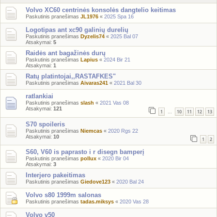
Volvo XC60 centrinės konsolės dangtelio keitimas
Paskutinis pranešimas
JL1976
«
2025 Spa 16
Logotipas ant xc90 galinių durelių
Paskutinis pranešimas
Dyzelis74
«
2025 Bal 07
Atsakymai:
5
Raidės ant bagažinės durų
Paskutinis pranešimas
Lapius
«
2024 Bir 21
Atsakymai:
1
Ratų platintojai,,RASTAFKES"
Paskutinis pranešimas
Aivaras241
«
2021 Bal 30
ratlankiai
Paskutinis pranešimas
slash
«
2021 Vas 08
Atsakymai:
121
1
10
11
12
13
…
S70 spoileris
Paskutinis pranešimas
Niemcas
«
2020 Rgs 22
Atsakymai:
10
1
2
S60, V60 is paprasto i r disegn bamperį
Paskutinis pranešimas
pollux
«
2020 Bir 04
Atsakymai:
3
Interjero pakeitimas
Paskutinis pranešimas
Giedove123
«
2020 Bal 24
Volvo s80 1999m salonas
Paskutinis pranešimas
tadas.miksys
«
2020 Vas 28
Volvo v50