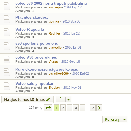
volvo v70 2002 noriu truputi patobulinti
Paskutinis pranešimas
andzeja
«
2016 Lap 12
Atsakymai:
1
Platintos skardos.
Paskutinis pranešimas
tiomka
«
2016 Spa 05
Volvo R apdaila
Paskutinis pranešimas
Rychka
«
2016 Bir 22
Atsakymai:
4
s60 spoileris po buferiu
Paskutinis pranešimas
diawollo
«
2016 Bir 01
Atsakymai:
3
volvo V50 priesrukines
Paskutinis pranešimas
Vitass
«
2016 Geg 18
Kuro ekonomaizeris/galios kelėjas
Paskutinis pranešimas
paradive2000
«
2016 Bal 02
Atsakymai:
9
Volvo safety lipdukai
Paskutinis pranešimas
Trucker
«
2016 Kov 31
Atsakymai:
7
Naujos temos kūrimas
Puslapis
1
iš
7
1
2
3
4
5
7
Kitas
174 temų
…
Pereiti į