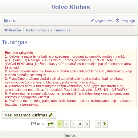
Volvo Klubas
DUK
Registruotis
Prisijungti
Pradžia
Techninė Dalis
Tiuningas
Tiuningas
Forumo taisyklės
1.
Kiekviena nauja tema būtinai pradedama, nurodant automobilio modelį ir variklį,
pvz.: [V40 1,8i] Nedega STOP žibintai. Temos, pavadintos „PROBLEMA!!!“,
„PAGALBOS“ arba „Nežinau, kas yra?“ ir panašios bus tuojau pat užrakinamos arba
trinamos!
2.
Temos pavadinimas turi trumpai ir tiksliai apibūdinti problemą (ne „stabdžiai“ o „kaip
nuorinti stabdžių sistemą?“)
3.
Pranešime prašome tiksliai ir pilnai aprašyti apie ką eina kalba, kad nereikėtų
sekančiuose 10 pranešimų klausinėti, aiškinantis, kas įvyko...
4.
Atsakantis asmuo turi atsakymą rašyti konkrečiai, o ne „lygtai taip turėtų būti“,
atrodo taip, bet nesu tikras“ ir panašiai. Pagrindinė taisyklė: „NEŽINAI – NERAŠYK!“
5.
Pranešimų nerašome didžiosiomis raidėmis!!! Tai traktuojama kaip triukšmavimas,
rėkimas ir nepagarba kitiems!
6.
Prašome nekurti tokių pačių temų kelis kartus – tai bus traktuojama kaip spamas ir
baudžiama perspėjimu.
Naujos temos kūrimas
Puslapis
1
iš
7
1
2
3
4
5
7
Kitas
174 temų
…
Temos