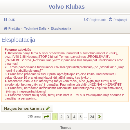
Volvo Klubas
DUK
Registruotis
Prisijungti
Pradžia
Techninė Dalis
Eksploatacija
Eksploatacija
Forumo taisyklės
1.
Kiekviena nauja tema būtinai pradedama, nurodant automobilio modelį ir variklį,
pvz.: [V40 1,8i] Nedega STOP žibintai. Temos, pavadintos „PROBLEMA!!!“,
„PAGALBOS“ arba „Nežinau, kas yra?“ ir panašios bus tuojau pat užrakinamos arba
trinamos!
2.
Temos pavadinimas turi trumpai ir tiksliai apibūdinti problemą (ne „stabdžiai“ o „kaip
nuorinti stabdžių sistemą?“)
3.
Pranešime prašome tiksliai ir pilnai aprašyti apie ką eina kalba, kad nereikėtų
sekančiuose 10 pranešimų klausinėti, aiškinantis, kas įvyko...
4.
Atsakantis asmuo turi atsakymą rašyti konkrečiai, o ne „lygtai taip turėtų būti“,
atrodo taip, bet nesu tikras“ ir panašiai. Pagrindinė taisyklė: „NEŽINAI – NERAŠYK!“
5.
Pranešimų nerašome didžiosiomis raidėmis!!! Tai traktuojama kaip triukšmavimas,
rėkimas ir nepagarba kitiems!
6.
Prašome nekurti tokių pačių temų kelis kartus – tai bus traktuojama kaip spamas ir
baudžiama perspėjimu.
Naujos temos kūrimas
Puslapis
1
iš
24
1
2
3
4
5
24
Kitas
595 temų
…
Temos