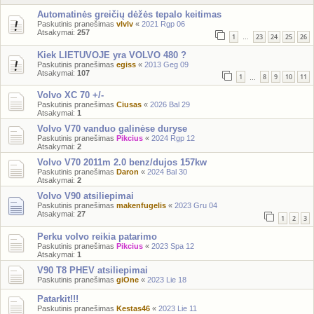
Automatinės greičių dėžės tepalo keitimas
Paskutinis pranešimas
vlvlv
«
2021 Rgp 06
Atsakymai:
257
1
23
24
25
26
…
Kiek LIETUVOJE yra VOLVO 480 ?
Paskutinis pranešimas
egiss
«
2013 Geg 09
Atsakymai:
107
1
8
9
10
11
…
Volvo XC 70 +/-
Paskutinis pranešimas
Ciusas
«
2026 Bal 29
Atsakymai:
1
Volvo V70 vanduo galinėse duryse
Paskutinis pranešimas
Pikcius
«
2024 Rgp 12
Atsakymai:
2
Volvo V70 2011m 2.0 benz/dujos 157kw
Paskutinis pranešimas
Daron
«
2024 Bal 30
Atsakymai:
2
Volvo V90 atsiliepimai
Paskutinis pranešimas
makenfugelis
«
2023 Gru 04
Atsakymai:
27
1
2
3
Perku volvo reikia patarimo
Paskutinis pranešimas
Pikcius
«
2023 Spa 12
Atsakymai:
1
V90 T8 PHEV atsiliepimai
Paskutinis pranešimas
giOne
«
2023 Lie 18
Patarkit!!!
Paskutinis pranešimas
Kestas46
«
2023 Lie 11