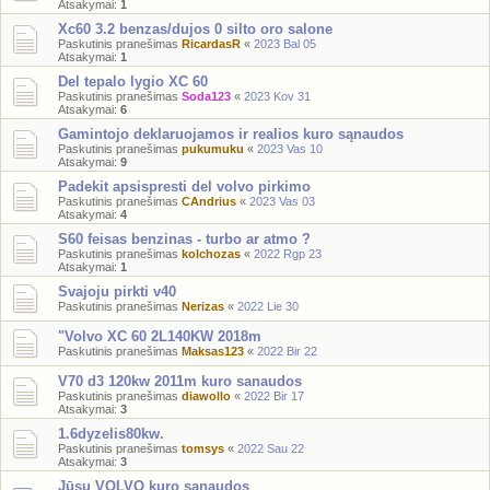
Atsakymai:
1
Xc60 3.2 benzas/dujos 0 silto oro salone
Paskutinis pranešimas
RicardasR
«
2023 Bal 05
Atsakymai:
1
Del tepalo lygio XC 60
Paskutinis pranešimas
Soda123
«
2023 Kov 31
Atsakymai:
6
Gamintojo deklaruojamos ir realios kuro sąnaudos
Paskutinis pranešimas
pukumuku
«
2023 Vas 10
Atsakymai:
9
Padekit apsispresti del volvo pirkimo
Paskutinis pranešimas
CAndrius
«
2023 Vas 03
Atsakymai:
4
S60 feisas benzinas - turbo ar atmo ?
Paskutinis pranešimas
kolchozas
«
2022 Rgp 23
Atsakymai:
1
Svajoju pirkti v40
Paskutinis pranešimas
Nerizas
«
2022 Lie 30
"Volvo XC 60 2L140KW 2018m
Paskutinis pranešimas
Maksas123
«
2022 Bir 22
V70 d3 120kw 2011m kuro sanaudos
Paskutinis pranešimas
diawollo
«
2022 Bir 17
Atsakymai:
3
1.6dyzelis80kw.
Paskutinis pranešimas
tomsys
«
2022 Sau 22
Atsakymai:
3
Jūsų VOLVO kuro sąnaudos