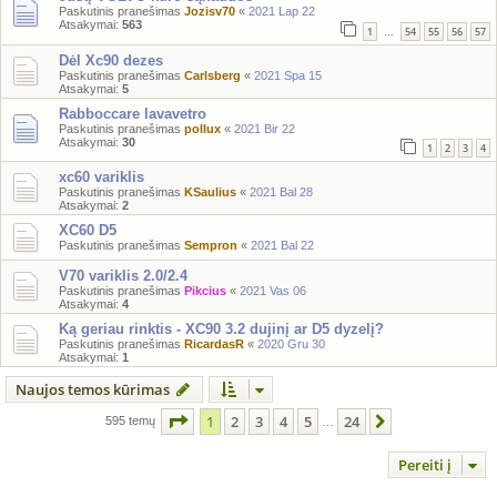
Paskutinis pranešimas
Jozisv70
«
2021 Lap 22
Atsakymai:
563
1
54
55
56
57
…
Dėl Xc90 dezes
Paskutinis pranešimas
Carlsberg
«
2021 Spa 15
Atsakymai:
5
Rabboccare lavavetro
Paskutinis pranešimas
pollux
«
2021 Bir 22
Atsakymai:
30
1
2
3
4
xc60 variklis
Paskutinis pranešimas
KSaulius
«
2021 Bal 28
Atsakymai:
2
XC60 D5
Paskutinis pranešimas
Sempron
«
2021 Bal 22
V70 variklis 2.0/2.4
Paskutinis pranešimas
Pikcius
«
2021 Vas 06
Atsakymai:
4
Ką geriau rinktis - XC90 3.2 dujinį ar D5 dyzelį?
Paskutinis pranešimas
RicardasR
«
2020 Gru 30
Atsakymai:
1
Naujos temos kūrimas
Puslapis
1
iš
24
1
2
3
4
5
24
Kitas
595 temų
…
Pereiti į