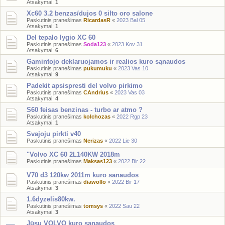
Atsakymai:
1
Xc60 3.2 benzas/dujos 0 silto oro salone
Paskutinis pranešimas
RicardasR
«
2023 Bal 05
Atsakymai:
1
Del tepalo lygio XC 60
Paskutinis pranešimas
Soda123
«
2023 Kov 31
Atsakymai:
6
Gamintojo deklaruojamos ir realios kuro sąnaudos
Paskutinis pranešimas
pukumuku
«
2023 Vas 10
Atsakymai:
9
Padekit apsispresti del volvo pirkimo
Paskutinis pranešimas
CAndrius
«
2023 Vas 03
Atsakymai:
4
S60 feisas benzinas - turbo ar atmo ?
Paskutinis pranešimas
kolchozas
«
2022 Rgp 23
Atsakymai:
1
Svajoju pirkti v40
Paskutinis pranešimas
Nerizas
«
2022 Lie 30
"Volvo XC 60 2L140KW 2018m
Paskutinis pranešimas
Maksas123
«
2022 Bir 22
V70 d3 120kw 2011m kuro sanaudos
Paskutinis pranešimas
diawollo
«
2022 Bir 17
Atsakymai:
3
1.6dyzelis80kw.
Paskutinis pranešimas
tomsys
«
2022 Sau 22
Atsakymai:
3
Jūsų VOLVO kuro sąnaudos