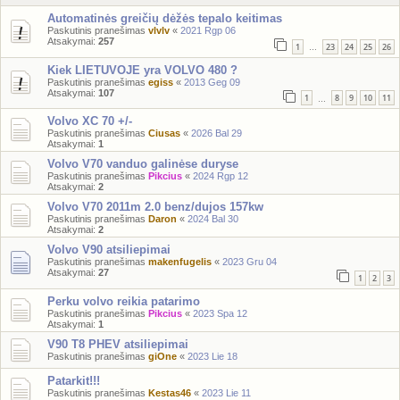
Automatinės greičių dėžės tepalo keitimas
Paskutinis pranešimas
vlvlv
«
2021 Rgp 06
Atsakymai:
257
1
23
24
25
26
…
Kiek LIETUVOJE yra VOLVO 480 ?
Paskutinis pranešimas
egiss
«
2013 Geg 09
Atsakymai:
107
1
8
9
10
11
…
Volvo XC 70 +/-
Paskutinis pranešimas
Ciusas
«
2026 Bal 29
Atsakymai:
1
Volvo V70 vanduo galinėse duryse
Paskutinis pranešimas
Pikcius
«
2024 Rgp 12
Atsakymai:
2
Volvo V70 2011m 2.0 benz/dujos 157kw
Paskutinis pranešimas
Daron
«
2024 Bal 30
Atsakymai:
2
Volvo V90 atsiliepimai
Paskutinis pranešimas
makenfugelis
«
2023 Gru 04
Atsakymai:
27
1
2
3
Perku volvo reikia patarimo
Paskutinis pranešimas
Pikcius
«
2023 Spa 12
Atsakymai:
1
V90 T8 PHEV atsiliepimai
Paskutinis pranešimas
giOne
«
2023 Lie 18
Patarkit!!!
Paskutinis pranešimas
Kestas46
«
2023 Lie 11