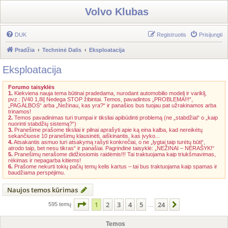
Volvo Klubas
DUK
Registruotis
Prisijungti
Pradžia
Techninė Dalis
Eksploatacija
Eksploatacija
Forumo taisyklės
1.
Kiekviena nauja tema būtinai pradedama, nurodant automobilio modelį ir variklį,
pvz.: [V40 1,8i] Nedega STOP žibintai. Temos, pavadintos „PROBLEMA!!!“,
„PAGALBOS“ arba „Nežinau, kas yra?“ ir panašios bus tuojau pat užrakinamos arba
trinamos!
2.
Temos pavadinimas turi trumpai ir tiksliai apibūdinti problemą (ne „stabdžiai“ o „kaip
nuorinti stabdžių sistemą?“)
3.
Pranešime prašome tiksliai ir pilnai aprašyti apie ką eina kalba, kad nereikėtų
sekančiuose 10 pranešimų klausinėti, aiškinantis, kas įvyko...
4.
Atsakantis asmuo turi atsakymą rašyti konkrečiai, o ne „lygtai taip turėtų būti“,
atrodo taip, bet nesu tikras“ ir panašiai. Pagrindinė taisyklė: „NEŽINAI – NERAŠYK!“
5.
Pranešimų nerašome didžiosiomis raidėmis!!! Tai traktuojama kaip triukšmavimas,
rėkimas ir nepagarba kitiems!
6.
Prašome nekurti tokių pačių temų kelis kartus – tai bus traktuojama kaip spamas ir
baudžiama perspėjimu.
Naujos temos kūrimas
Puslapis
1
iš
24
1
2
3
4
5
24
Kitas
595 temų
…
Temos