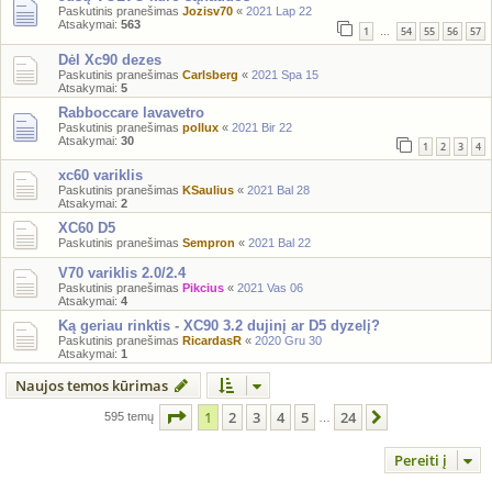
Paskutinis pranešimas
Jozisv70
«
2021 Lap 22
Atsakymai:
563
1
54
55
56
57
…
Dėl Xc90 dezes
Paskutinis pranešimas
Carlsberg
«
2021 Spa 15
Atsakymai:
5
Rabboccare lavavetro
Paskutinis pranešimas
pollux
«
2021 Bir 22
Atsakymai:
30
1
2
3
4
xc60 variklis
Paskutinis pranešimas
KSaulius
«
2021 Bal 28
Atsakymai:
2
XC60 D5
Paskutinis pranešimas
Sempron
«
2021 Bal 22
V70 variklis 2.0/2.4
Paskutinis pranešimas
Pikcius
«
2021 Vas 06
Atsakymai:
4
Ką geriau rinktis - XC90 3.2 dujinį ar D5 dyzelį?
Paskutinis pranešimas
RicardasR
«
2020 Gru 30
Atsakymai:
1
Naujos temos kūrimas
Puslapis
1
iš
24
1
2
3
4
5
24
Kitas
595 temų
…
Pereiti į