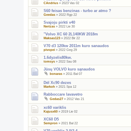
CAndrius
»
2023 Vas 02
S60 feisas benzinas - turbo ar atmo ?
Geedas
»
2022 Rgp 22
Svajoju pirkti v40
Nerizas
»
2022 Lie 30
"Volvo XC 60 2L140KW 2018m
Maksas123
»
2022 Bir 22
V70 d3 120kw 2011m kuro sanaudos
pivopei
»
2022 Geg 29
1.6dyzelis80kw.
tomsys
»
2022 Sau 08
Jūsų VOLVO kuro sąnaudos
bonaras
»
2011 Bal 07
Dėl Xc90 dezes
Markoh
»
2021 Spa 12
Rabboccare lavavetro
Gedas27
»
2012 Vas 21
xc60 variklis
Kajusx60
»
2019 Lie 02
XC60 D5
Sempron
»
2021 Bal 22
V70 variklis 2.0/2.4