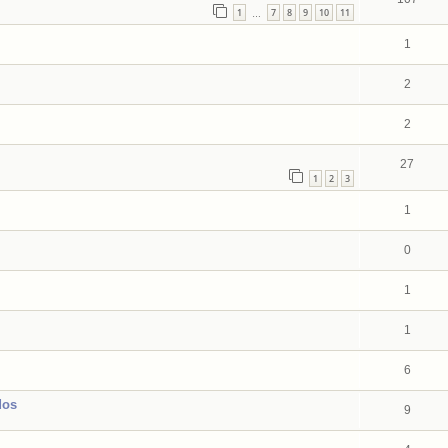
1
7
8
9
10
11
…
1
2
2
27
1
2
3
1
0
1
1
6
dos
9