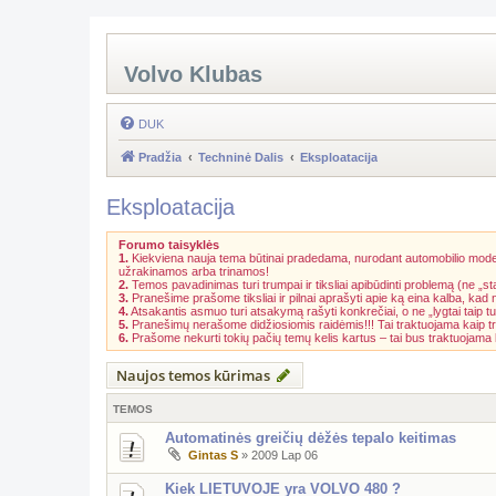
Volvo Klubas
DUK
Pradžia
Techninė Dalis
Eksploatacija
Eksploatacija
Forumo taisyklės
1.
Kiekviena nauja tema būtinai pradedama, nurodant automobilio model
užrakinamos arba trinamos!
2.
Temos pavadinimas turi trumpai ir tiksliai apibūdinti problemą (ne „st
3.
Pranešime prašome tiksliai ir pilnai aprašyti apie ką eina kalba, kad
4.
Atsakantis asmuo turi atsakymą rašyti konkrečiai, o ne „lygtai taip tu
5.
Pranešimų nerašome didžiosiomis raidėmis!!! Tai traktuojama kaip t
6.
Prašome nekurti tokių pačių temų kelis kartus – tai bus traktuojam
Naujos temos kūrimas
TEMOS
Automatinės greičių dėžės tepalo keitimas
Gintas S
»
2009 Lap 06
Kiek LIETUVOJE yra VOLVO 480 ?