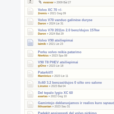
evasvar
»
2009 Bal 27
Volvo XC 70 +/-
2remis
»
2021 Geg 09
Volvo V70 vanduo galinėse duryse
Daron
»
2024 Lie 31
Volvo V70 2011m 2.0 benz/dujos 157kw
Daron
»
2024 Bal 29
Volvo V90 atsiliepimai
laimik
»
2021 Lie 23
Perku volvo reikia patarimo
Nierkiss
»
2023 Spa 08
V90 T8 PHEV atsiliepimai
giOne
»
2023 Lie 18
Patarkit!!!
Mantinius
»
2023 Lie 11
Xc60 3.2 benzas/dujos 0 silto oro salone
Linsmn
»
2023 Bal 04
Del tepalo lygio XC 60
asartas
»
2022 Geg 10
Gamintojo deklaruojamos ir realios kuro sąnau
lithuanian
»
2023 Sau 31
Padekit apsispresti del volvo pirkimo