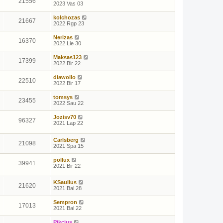
21556
2023 Vas 03
kolchozas
21667
2022 Rgp 23
Nerizas
16370
2022 Lie 30
Maksas123
17399
2022 Bir 22
diawollo
22510
2022 Bir 17
tomsys
23455
2022 Sau 22
Jozisv70
96327
2021 Lap 22
Carlsberg
21098
2021 Spa 15
pollux
39941
2021 Bir 22
KSaulius
21620
2021 Bal 28
Sempron
17013
2021 Bal 22
Pikcius