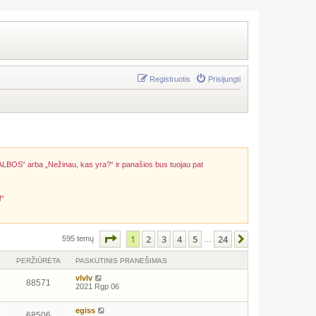
Registruotis
Prisijungti
ALBOS“ arba „Nežinau, kas yra?“ ir panašios bus tuojau pat
!“
Puslapis
1
iš
24
1
2
3
4
5
24
Kitas
595 temų
…
PERŽIŪRĖTA
PASKUTINIS PRANEŠIMAS
vlvlv
88571
2021 Rgp 06
egiss
68506