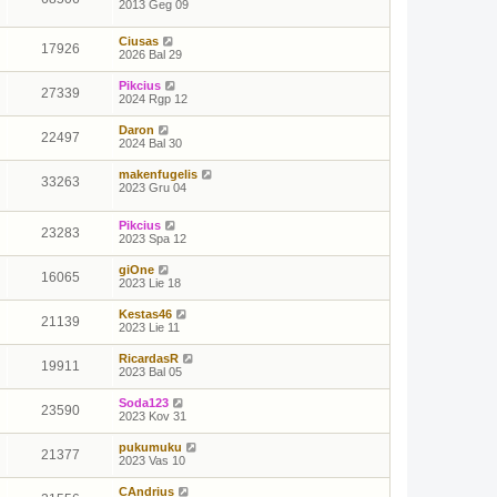
2013 Geg 09
Ciusas
17926
2026 Bal 29
Pikcius
27339
2024 Rgp 12
Daron
22497
2024 Bal 30
makenfugelis
33263
2023 Gru 04
Pikcius
23283
2023 Spa 12
giOne
16065
2023 Lie 18
Kestas46
21139
2023 Lie 11
RicardasR
19911
2023 Bal 05
Soda123
23590
2023 Kov 31
pukumuku
21377
2023 Vas 10
CAndrius