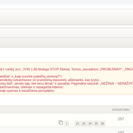
į ir variklį, pvz.: [V40 1,8i] Nedega STOP žibintai. Temos, pavadintos „PROBLEMA!!!“, „PAG
abdžiai“ o „kaip nuorinti stabdžių sistemą?“)
 nereikėtų sekančiuose 10 pranešimų klausinėti, aiškinantis, kas įvyko...
rėtų būti“, atrodo taip, bet nesu tikras“ ir panašiai. Pagrindinė taisyklė: „NEŽINAI – NERAŠYK
riukšmavimas, rėkimas ir nepagarba kitiems!
a kaip spamas ir baudžiama perspėjimu.
ATSAKYMAI
257
1
22
23
24
25
26
…
107