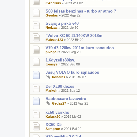
CAndrius
»
2023 Vas 02
S60 feisas benzinas - turbo ar atmo ?
Geedas
»
2022 Rgp 22
Svajoju pirkti v40
Nerizas
»
2022 Lie 30
"Volvo XC 60 2L140KW 2018m
Maksas123
»
2022 Bir 22
V70 d3 120kw 2011m kuro sanaudos
pivopei
»
2022 Geg 29
1.6dyzelis80kw.
tomsys
»
2022 Sau 08
Jūsų VOLVO kuro sąnaudos
bonaras
»
2011 Bal 07
Dėl Xc90 dezes
Markoh
»
2021 Spa 12
Rabboccare lavavetro
Gedas27
»
2012 Vas 21
xc60 variklis
Kajusx60
»
2019 Lie 02
XC60 D5
Sempron
»
2021 Bal 22
V70 variklis 2.0/2.4