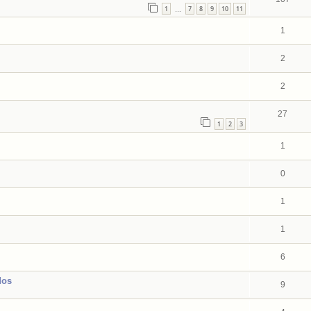
1
7
8
9
10
11
…
1
2
2
27
1
2
3
1
0
1
1
6
dos
9