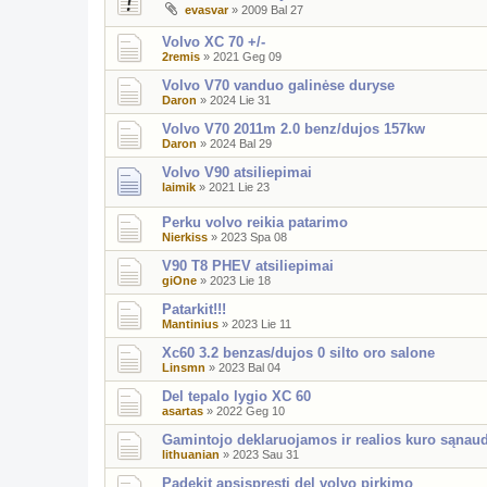
evasvar
»
2009 Bal 27
Volvo XC 70 +/-
2remis
»
2021 Geg 09
Volvo V70 vanduo galinėse duryse
Daron
»
2024 Lie 31
Volvo V70 2011m 2.0 benz/dujos 157kw
Daron
»
2024 Bal 29
Volvo V90 atsiliepimai
laimik
»
2021 Lie 23
Perku volvo reikia patarimo
Nierkiss
»
2023 Spa 08
V90 T8 PHEV atsiliepimai
giOne
»
2023 Lie 18
Patarkit!!!
Mantinius
»
2023 Lie 11
Xc60 3.2 benzas/dujos 0 silto oro salone
Linsmn
»
2023 Bal 04
Del tepalo lygio XC 60
asartas
»
2022 Geg 10
Gamintojo deklaruojamos ir realios kuro sąnau
lithuanian
»
2023 Sau 31
Padekit apsispresti del volvo pirkimo