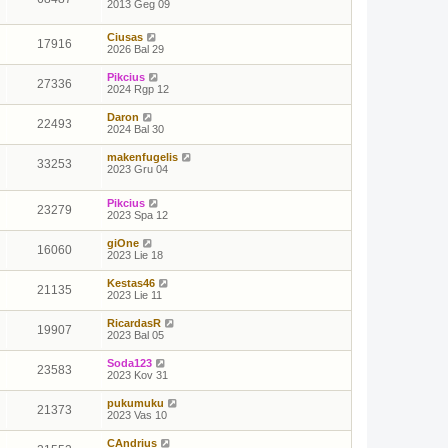
2013 Geg 09
Ciusas
17916
2026 Bal 29
Pikcius
27336
2024 Rgp 12
Daron
22493
2024 Bal 30
makenfugelis
33253
2023 Gru 04
Pikcius
23279
2023 Spa 12
giOne
16060
2023 Lie 18
Kestas46
21135
2023 Lie 11
RicardasR
19907
2023 Bal 05
Soda123
23583
2023 Kov 31
pukumuku
21373
2023 Vas 10
CAndrius