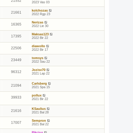
21552
2023 Vas 03
kolchozas
21661
2022 Rgp 23
Nerizas
16365
2022 Lie 30
Maksas123
17395
2022 Bir 22
diawollo
22506
2022 Bir 17
tomsys
23449
2022 Sau 22
Jozisv70
96312
2021 Lap 22
Carlsberg
21094
2021 Spa 15
pollux
39933
2021 Bir 22
KSaulius
21616
2021 Bal 28
Sempron
17007
2021 Bal 22
Pikcius