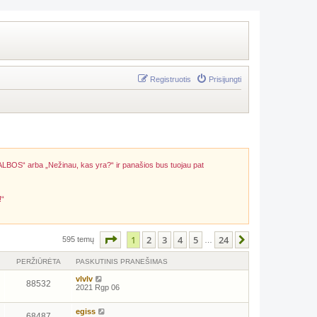
Registruotis
Prisijungti
ALBOS“ arba „Nežinau, kas yra?“ ir panašios bus tuojau pat
!“
Puslapis
1
iš
24
1
2
3
4
5
24
Kitas
595 temų
…
PERŽIŪRĖTA
PASKUTINIS PRANEŠIMAS
vlvlv
88532
2021 Rgp 06
egiss
68487