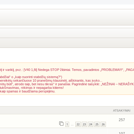
į ir variklį, pvz.: [V40 1,8i] Nedega STOP žibintai. Temos, pavadintos „PROBLEMA!!!“, „PAG
abdžiai“ o „kaip nuorinti stabdžių sistemą?“)
 nereikėtų sekančiuose 10 pranešimų klausinėti, aiškinantis, kas įvyko...
rėtų būti“, atrodo taip, bet nesu tikras“ ir panašiai. Pagrindinė taisyklė: „NEŽINAI – NERAŠYK
riukšmavimas, rėkimas ir nepagarba kitiems!
a kaip spamas ir baudžiama perspėjimu.
ATSAKYMAI
257
1
22
23
24
25
26
…
107