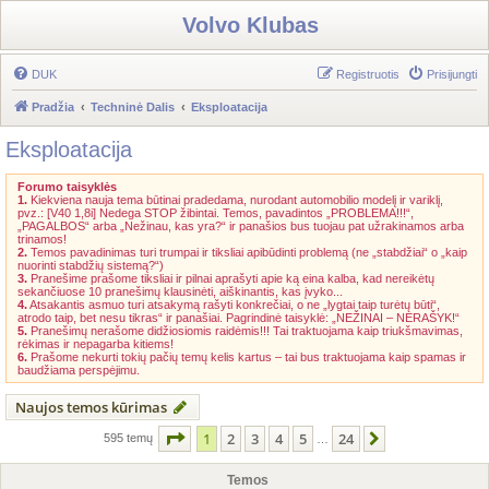
Volvo Klubas
DUK
Registruotis
Prisijungti
Pradžia
Techninė Dalis
Eksploatacija
Eksploatacija
Forumo taisyklės
1.
Kiekviena nauja tema būtinai pradedama, nurodant automobilio modelį ir variklį,
pvz.: [V40 1,8i] Nedega STOP žibintai. Temos, pavadintos „PROBLEMA!!!“,
„PAGALBOS“ arba „Nežinau, kas yra?“ ir panašios bus tuojau pat užrakinamos arba
trinamos!
2.
Temos pavadinimas turi trumpai ir tiksliai apibūdinti problemą (ne „stabdžiai“ o „kaip
nuorinti stabdžių sistemą?“)
3.
Pranešime prašome tiksliai ir pilnai aprašyti apie ką eina kalba, kad nereikėtų
sekančiuose 10 pranešimų klausinėti, aiškinantis, kas įvyko...
4.
Atsakantis asmuo turi atsakymą rašyti konkrečiai, o ne „lygtai taip turėtų būti“,
atrodo taip, bet nesu tikras“ ir panašiai. Pagrindinė taisyklė: „NEŽINAI – NERAŠYK!“
5.
Pranešimų nerašome didžiosiomis raidėmis!!! Tai traktuojama kaip triukšmavimas,
rėkimas ir nepagarba kitiems!
6.
Prašome nekurti tokių pačių temų kelis kartus – tai bus traktuojama kaip spamas ir
baudžiama perspėjimu.
Naujos temos kūrimas
Puslapis
1
iš
24
1
2
3
4
5
24
Kitas
595 temų
…
Temos