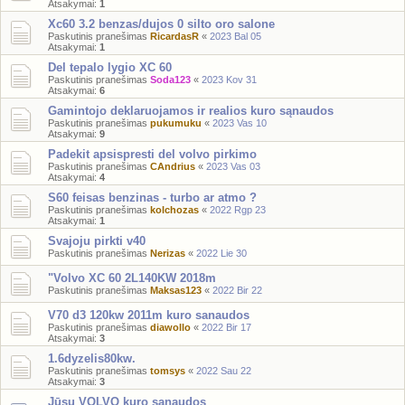
Atsakymai:
1
Xc60 3.2 benzas/dujos 0 silto oro salone
Paskutinis pranešimas
RicardasR
«
2023 Bal 05
Atsakymai:
1
Del tepalo lygio XC 60
Paskutinis pranešimas
Soda123
«
2023 Kov 31
Atsakymai:
6
Gamintojo deklaruojamos ir realios kuro sąnaudos
Paskutinis pranešimas
pukumuku
«
2023 Vas 10
Atsakymai:
9
Padekit apsispresti del volvo pirkimo
Paskutinis pranešimas
CAndrius
«
2023 Vas 03
Atsakymai:
4
S60 feisas benzinas - turbo ar atmo ?
Paskutinis pranešimas
kolchozas
«
2022 Rgp 23
Atsakymai:
1
Svajoju pirkti v40
Paskutinis pranešimas
Nerizas
«
2022 Lie 30
"Volvo XC 60 2L140KW 2018m
Paskutinis pranešimas
Maksas123
«
2022 Bir 22
V70 d3 120kw 2011m kuro sanaudos
Paskutinis pranešimas
diawollo
«
2022 Bir 17
Atsakymai:
3
1.6dyzelis80kw.
Paskutinis pranešimas
tomsys
«
2022 Sau 22
Atsakymai:
3
Jūsų VOLVO kuro sąnaudos