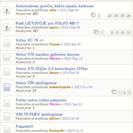
Automatinės greičių dėžės tepalo keitimas
Paskutinis pranešimas
vlvlv
«
2021 Rgp 06
Atsakymai:
257
1
23
24
25
26
…
Kiek LIETUVOJE yra VOLVO 480 ?
Paskutinis pranešimas
egiss
«
2013 Geg 09
Atsakymai:
107
1
8
9
10
11
…
Volvo XC 70 +/-
Paskutinis pranešimas
Ciusas
«
2026 Bal 29
Atsakymai:
1
Volvo V70 vanduo galinėse duryse
Paskutinis pranešimas
Pikcius
«
2024 Rgp 12
Atsakymai:
2
Volvo V70 2011m 2.0 benz/dujos 157kw
Paskutinis pranešimas
Daron
«
2024 Bal 30
Atsakymai:
2
Volvo V90 atsiliepimai
Paskutinis pranešimas
makenfugelis
«
2023 Gru 04
Atsakymai:
27
1
2
3
Perku volvo reikia patarimo
Paskutinis pranešimas
Pikcius
«
2023 Spa 12
Atsakymai:
1
V90 T8 PHEV atsiliepimai
Paskutinis pranešimas
giOne
«
2023 Lie 18
Patarkit!!!
Paskutinis pranešimas
Kestas46
«
2023 Lie 11