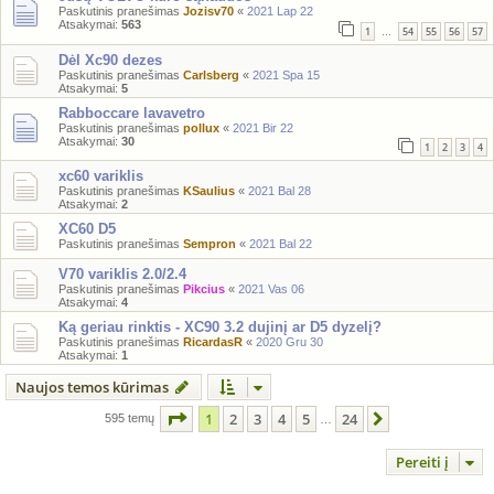
Paskutinis pranešimas
Jozisv70
«
2021 Lap 22
Atsakymai:
563
1
54
55
56
57
…
Dėl Xc90 dezes
Paskutinis pranešimas
Carlsberg
«
2021 Spa 15
Atsakymai:
5
Rabboccare lavavetro
Paskutinis pranešimas
pollux
«
2021 Bir 22
Atsakymai:
30
1
2
3
4
xc60 variklis
Paskutinis pranešimas
KSaulius
«
2021 Bal 28
Atsakymai:
2
XC60 D5
Paskutinis pranešimas
Sempron
«
2021 Bal 22
V70 variklis 2.0/2.4
Paskutinis pranešimas
Pikcius
«
2021 Vas 06
Atsakymai:
4
Ką geriau rinktis - XC90 3.2 dujinį ar D5 dyzelį?
Paskutinis pranešimas
RicardasR
«
2020 Gru 30
Atsakymai:
1
Naujos temos kūrimas
Puslapis
1
iš
24
1
2
3
4
5
24
Kitas
595 temų
…
Pereiti į