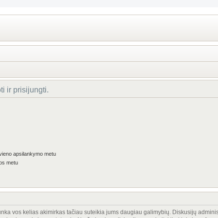
 ir prisijungti.
kvieno apsilankymo metu
jos metu
trunka vos kelias akimirkas tačiau suteikia jums daugiau galimybių. Diskusijų adminis