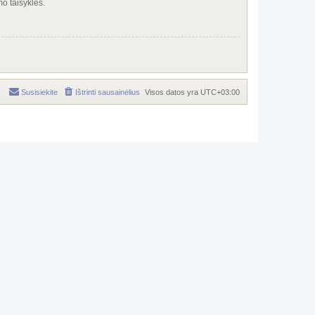
o taisykles.
Susisiekite
Ištrinti sausainėlius
Visos datos yra
UTC+03:00