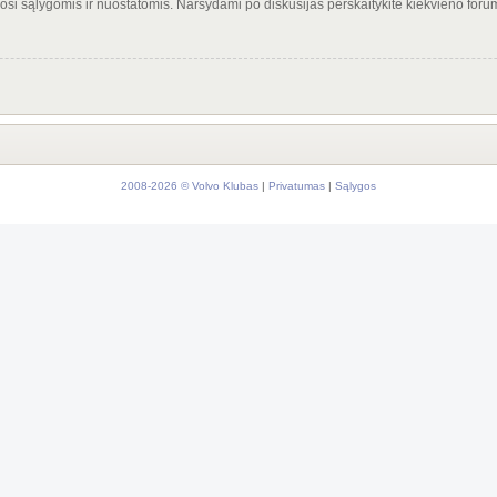
osi sąlygomis ir nuostatomis. Naršydami po diskusijas perskaitykite kiekvieno forum
2008-2026 © Volvo Klubas
|
Privatumas
|
Sąlygos