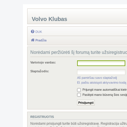
Volvo Klubas
DUK
Pradžia
Norėdami peržiūrėti šį forumą turite užsiregistruoti
Vartotojo vardas:
Slaptažodis:
Aš pamiršau savo slaptažodį
El. paštu atsisiųsti aktyvavimo kodą
Prijungti mane automatiškai kie
Paslėpti mano būseną šios sesi
REGISTRUOTIS
Norėdami prisijungti turite būti užsiregistravę. Registracija už