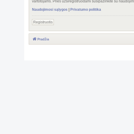
vartotojams. Prieš užsiregistruodami susipažinkite su naudojim
Naudojimosi sąlygos
|
Privatumo politika
Registruotis
Pradžia