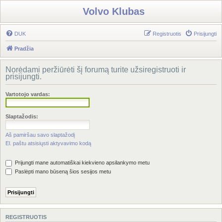
Volvo Klubas
DUK
Registruotis
Prisijungti
Pradžia
Norėdami peržiūrėti šį forumą turite užsiregistruoti ir
prisijungti.
Vartotojo vardas:
Slaptažodis:
Aš pamiršau savo slaptažodį
El. paštu atsisiųsti aktyvavimo kodą
Prijungti mane automatiškai kiekvieno apsilankymo metu
Paslėpti mano būseną šios sesijos metu
REGISTRUOTIS