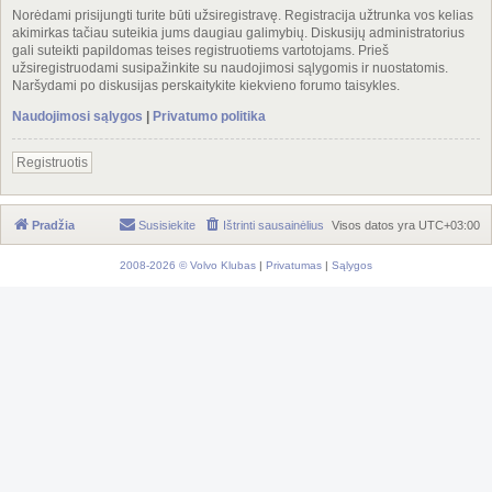
Norėdami prisijungti turite būti užsiregistravę. Registracija užtrunka vos kelias
akimirkas tačiau suteikia jums daugiau galimybių. Diskusijų administratorius
gali suteikti papildomas teises registruotiems vartotojams. Prieš
užsiregistruodami susipažinkite su naudojimosi sąlygomis ir nuostatomis.
Naršydami po diskusijas perskaitykite kiekvieno forumo taisykles.
Naudojimosi sąlygos
|
Privatumo politika
Registruotis
Pradžia
Susisiekite
Ištrinti sausainėlius
Visos datos yra
UTC+03:00
2008-2026 © Volvo Klubas
|
Privatumas
|
Sąlygos