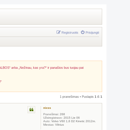
Registruotis
Prisijungti
ALBOS“ arba „Nežinau, kas yra?“ ir panašios bus tuojau pat
!“
1 pranešimas • Puslapis
1
iš
1
nixss
Pranešimai:
268
Užsiregistravo:
2015 Lie 06
Auto:
Volvo V60 1,6 D2 Kinetic 2012m.
Miestas:
Vilnius