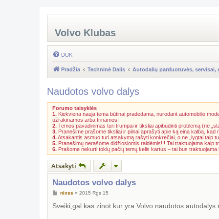
Volvo Klubas
DUK
Pradžia
Techninė Dalis
Autodalių parduotuvės, servisai, 
Naudotos volvo dalys
Forumo taisyklės
1.
Kiekviena nauja tema būtinai pradedama, nurodant automobilio model
užrakinamos arba trinamos!
2.
Temos pavadinimas turi trumpai ir tiksliai apibūdinti problemą (ne „st
3.
Pranešime prašome tiksliai ir pilnai aprašyti apie ką eina kalba, kad
4.
Atsakantis asmuo turi atsakymą rašyti konkrečiai, o ne „lygtai taip tu
5.
Pranešimų nerašome didžiosiomis raidėmis!!! Tai traktuojama kaip t
6.
Prašome nekurti tokių pačių temų kelis kartus – tai bus traktuojam
Atsakyti
Naudotos volvo dalys
S
nixss
»
2015 Rgs 15
t
a
Sveiki,gal kas zinot kur yra Volvo naudotos autodalys n
n
d