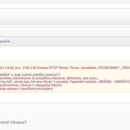
garažai
į ir variklį, pvz.: [V40 1,8i] Nedega STOP žibintai. Temos, pavadintos „PROBLEMA!!!“, „PAG
abdžiai“ o „kaip nuorinti stabdžių sistemą?“)
 nereikėtų sekančiuose 10 pranešimų klausinėti, aiškinantis, kas įvyko...
rėtų būti“, atrodo taip, bet nesu tikras“ ir panašiai. Pagrindinė taisyklė: „NEŽINAI – NERAŠYK
riukšmavimas, rėkimas ir nepagarba kitiems!
a kaip spamas ir baudžiama perspėjimu.
etoli Vilniaus?