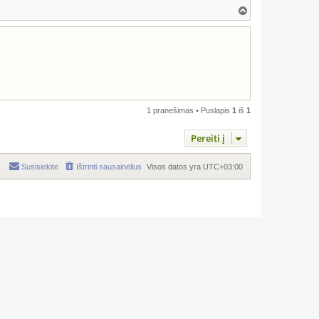
Į
v
i
r
š
ų
1 pranešimas • Puslapis
1
iš
1
Pereiti į
Susisiekite
Ištrinti sausainėlius
Visos datos yra
UTC+03:00