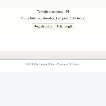
Temoje atsakymų -
54
Turite būti registruotas, kad peržiūrėti temą.
Registruotis
Prisijungti
2008-2026 © Volvo Klubas
|
Privatumas
|
Sąlygos