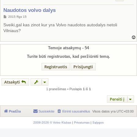
Naudotos volvo dalys
S
2015 Rgs 15
t
a
Sveiki,gal kas zinot kur yra Volvo naudotos autodalys netoli
n
Vilniaus?
d
a
r
t
i
Temoje atsakymų -
54
n
ė
Turite būti registruotas, kad peržiūrėti temą.
Registruotis
Prisijungti
Atsakyti
1 pranešimas • Puslapis
1
iš
1
Pereiti į
Pradžia
Susisiekite
Ištrinti sausainėlius
Visos datos yra
UTC+03:00
2008-2026 © Volvo Klubas
|
Privatumas
|
Sąlygos