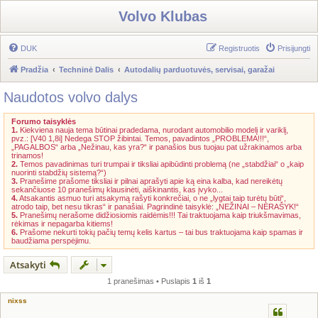
Volvo Klubas
DUK
Registruotis
Prisijungti
Pradžia
Techninė Dalis
Autodalių parduotuvės, servisai, garažai
Naudotos volvo dalys
Forumo taisyklės
1.
Kiekviena nauja tema būtinai pradedama, nurodant automobilio modelį ir variklį,
pvz.: [V40 1,8i] Nedega STOP žibintai. Temos, pavadintos „PROBLEMA!!!“,
„PAGALBOS“ arba „Nežinau, kas yra?“ ir panašios bus tuojau pat užrakinamos arba
trinamos!
2.
Temos pavadinimas turi trumpai ir tiksliai apibūdinti problemą (ne „stabdžiai“ o „kaip
nuorinti stabdžių sistemą?“)
3.
Pranešime prašome tiksliai ir pilnai aprašyti apie ką eina kalba, kad nereikėtų
sekančiuose 10 pranešimų klausinėti, aiškinantis, kas įvyko...
4.
Atsakantis asmuo turi atsakymą rašyti konkrečiai, o ne „lygtai taip turėtų būti“,
atrodo taip, bet nesu tikras“ ir panašiai. Pagrindinė taisyklė: „NEŽINAI – NERAŠYK!“
5.
Pranešimų nerašome didžiosiomis raidėmis!!! Tai traktuojama kaip triukšmavimas,
rėkimas ir nepagarba kitiems!
6.
Prašome nekurti tokių pačių temų kelis kartus – tai bus traktuojama kaip spamas ir
baudžiama perspėjimu.
Atsakyti
1 pranešimas • Puslapis
1
iš
1
nixss