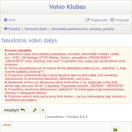
Volvo Klubas
DUK
Registruotis
Prisijungti
Pradžia
Techninė Dalis
Autodalių parduotuvės, servisai, garažai
Naudotos volvo dalys
Forumo taisyklės
1.
Kiekviena nauja tema būtinai pradedama, nurodant automobilio modelį ir variklį,
pvz.: [V40 1,8i] Nedega STOP žibintai. Temos, pavadintos „PROBLEMA!!!“,
„PAGALBOS“ arba „Nežinau, kas yra?“ ir panašios bus tuojau pat užrakinamos arba
trinamos!
2.
Temos pavadinimas turi trumpai ir tiksliai apibūdinti problemą (ne „stabdžiai“ o „kaip
nuorinti stabdžių sistemą?“)
3.
Pranešime prašome tiksliai ir pilnai aprašyti apie ką eina kalba, kad nereikėtų
sekančiuose 10 pranešimų klausinėti, aiškinantis, kas įvyko...
4.
Atsakantis asmuo turi atsakymą rašyti konkrečiai, o ne „lygtai taip turėtų būti“,
atrodo taip, bet nesu tikras“ ir panašiai. Pagrindinė taisyklė: „NEŽINAI – NERAŠYK!“
5.
Pranešimų nerašome didžiosiomis raidėmis!!! Tai traktuojama kaip triukšmavimas,
rėkimas ir nepagarba kitiems!
6.
Prašome nekurti tokių pačių temų kelis kartus – tai bus traktuojama kaip spamas ir
baudžiama perspėjimu.
Atsakyti
1 pranešimas • Puslapis
1
iš
1
nixss