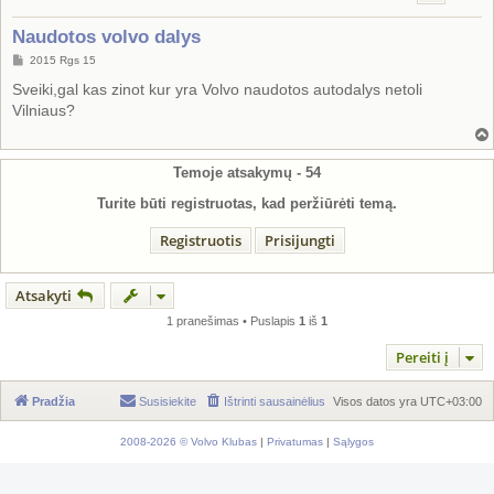
Naudotos volvo dalys
S
2015 Rgs 15
t
a
Sveiki,gal kas zinot kur yra Volvo naudotos autodalys netoli
n
Vilniaus?
d
a
r
t
i
Temoje atsakymų -
54
n
ė
Turite būti registruotas, kad peržiūrėti temą.
Registruotis
Prisijungti
Atsakyti
1 pranešimas • Puslapis
1
iš
1
Pereiti į
Pradžia
Susisiekite
Ištrinti sausainėlius
Visos datos yra
UTC+03:00
2008-2026 © Volvo Klubas
|
Privatumas
|
Sąlygos