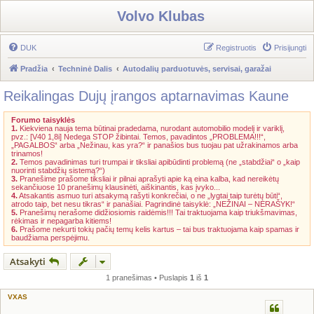
Volvo Klubas
DUK
Registruotis
Prisijungti
Pradžia
Techninė Dalis
Autodalių parduotuvės, servisai, garažai
Reikalingas Dujų įrangos aptarnavimas Kaune
Forumo taisyklės
1.
Kiekviena nauja tema būtinai pradedama, nurodant automobilio modelį ir variklį,
pvz.: [V40 1,8i] Nedega STOP žibintai. Temos, pavadintos „PROBLEMA!!!“,
„PAGALBOS“ arba „Nežinau, kas yra?“ ir panašios bus tuojau pat užrakinamos arba
trinamos!
2.
Temos pavadinimas turi trumpai ir tiksliai apibūdinti problemą (ne „stabdžiai“ o „kaip
nuorinti stabdžių sistemą?“)
3.
Pranešime prašome tiksliai ir pilnai aprašyti apie ką eina kalba, kad nereikėtų
sekančiuose 10 pranešimų klausinėti, aiškinantis, kas įvyko...
4.
Atsakantis asmuo turi atsakymą rašyti konkrečiai, o ne „lygtai taip turėtų būti“,
atrodo taip, bet nesu tikras“ ir panašiai. Pagrindinė taisyklė: „NEŽINAI – NERAŠYK!“
5.
Pranešimų nerašome didžiosiomis raidėmis!!! Tai traktuojama kaip triukšmavimas,
rėkimas ir nepagarba kitiems!
6.
Prašome nekurti tokių pačių temų kelis kartus – tai bus traktuojama kaip spamas ir
baudžiama perspėjimu.
Atsakyti
1 pranešimas • Puslapis
1
iš
1
VXAS