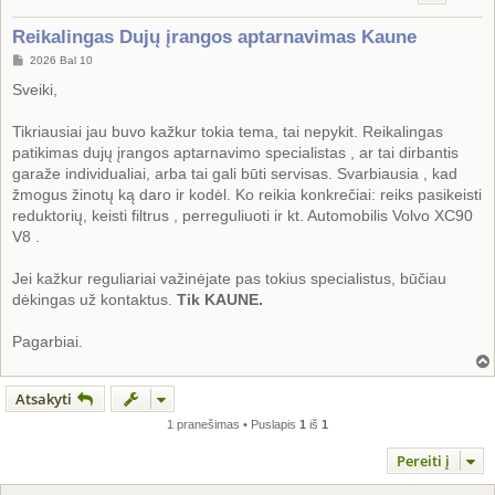
Reikalingas Dujų įrangos aptarnavimas Kaune
S
2026 Bal 10
t
a
Sveiki,
n
d
a
Tikriausiai jau buvo kažkur tokia tema, tai nepykit. Reikalingas
r
patikimas dujų įrangos aptarnavimo specialistas , ar tai dirbantis
t
i
garaže individualiai, arba tai gali būti servisas. Svarbiausia , kad
n
žmogus žinotų ką daro ir kodėl. Ko reikia konkrečiai: reiks pasikeisti
ė
reduktorių, keisti filtrus , perreguliuoti ir kt. Automobilis Volvo XC90
V8 .
Jei kažkur reguliariai važinėjate pas tokius specialistus, būčiau
dėkingas už kontaktus.
Tik KAUNE.
Pagarbiai.
Atsakyti
1 pranešimas • Puslapis
1
iš
1
Pereiti į