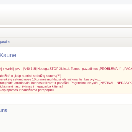
garažai
 Kaune
į ir variklį, pvz.: [V40 1,8i] Nedega STOP žibintai. Temos, pavadintos „PROBLEMA!!!“, „PAG
abdžiai“ o „kaip nuorinti stabdžių sistemą?“)
 nereikėtų sekančiuose 10 pranešimų klausinėti, aiškinantis, kas įvyko...
rėtų būti“, atrodo taip, bet nesu tikras“ ir panašiai. Pagrindinė taisyklė: „NEŽINAI – NERAŠYK
riukšmavimas, rėkimas ir nepagarba kitiems!
a kaip spamas ir baudžiama perspėjimu.
une