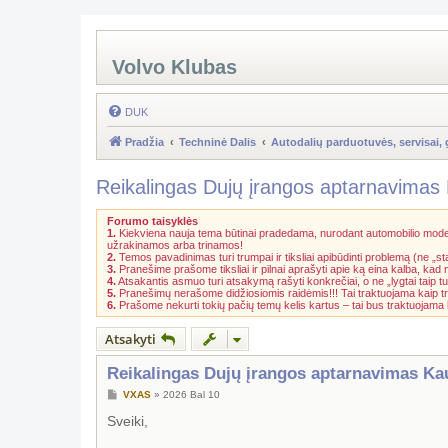
Volvo Klubas
DUK
Pradžia
Techninė Dalis
Autodalių parduotuvės, servisai, 
Reikalingas Dujų įrangos aptarnavimas
Forumo taisyklės
1.
Kiekviena nauja tema būtinai pradedama, nurodant automobilio model
užrakinamos arba trinamos!
2.
Temos pavadinimas turi trumpai ir tiksliai apibūdinti problemą (ne „st
3.
Pranešime prašome tiksliai ir pilnai aprašyti apie ką eina kalba, kad
4.
Atsakantis asmuo turi atsakymą rašyti konkrečiai, o ne „lygtai taip tu
5.
Pranešimų nerašome didžiosiomis raidėmis!!! Tai traktuojama kaip t
6.
Prašome nekurti tokių pačių temų kelis kartus – tai bus traktuojam
Atsakyti
Reikalingas Dujų įrangos aptarnavimas Ka
S
VXAS
»
2026 Bal 10
t
a
Sveiki,
n
d