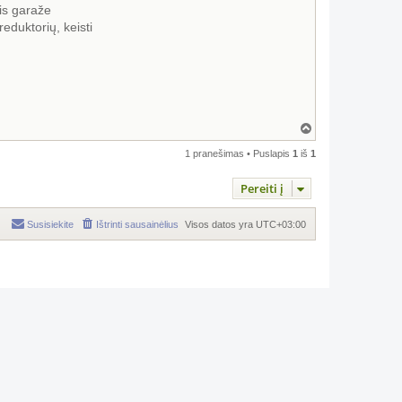
tis garaže
reduktorių, keisti
Į
v
i
1 pranešimas • Puslapis
1
iš
1
r
š
Pereiti į
ų
Susisiekite
Ištrinti sausainėlius
Visos datos yra
UTC+03:00