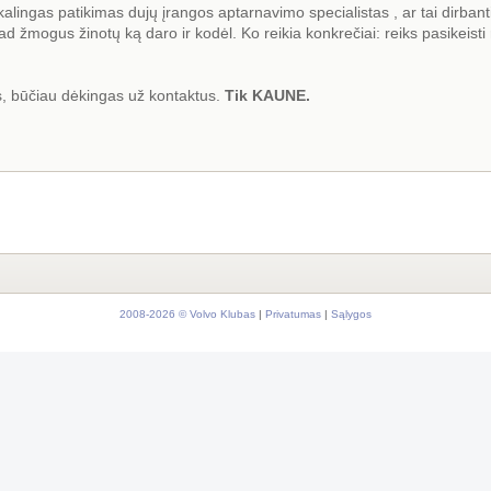
ikalingas patikimas dujų įrangos aptarnavimo specialistas , ar tai dirban
 kad žmogus žinotų ką daro ir kodėl. Ko reikia konkrečiai: reiks pasikeisti 
tus, būčiau dėkingas už kontaktus.
Tik KAUNE.
2008-2026 © Volvo Klubas
|
Privatumas
|
Sąlygos