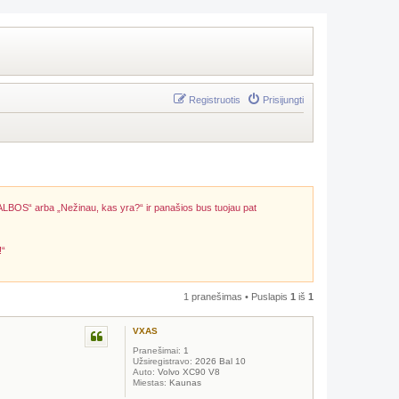
Registruotis
Prisijungti
ALBOS“ arba „Nežinau, kas yra?“ ir panašios bus tuojau pat
!“
1 pranešimas • Puslapis
1
iš
1
VXAS
Pranešimai:
1
Užsiregistravo:
2026 Bal 10
Auto:
Volvo XC90 V8
Miestas:
Kaunas