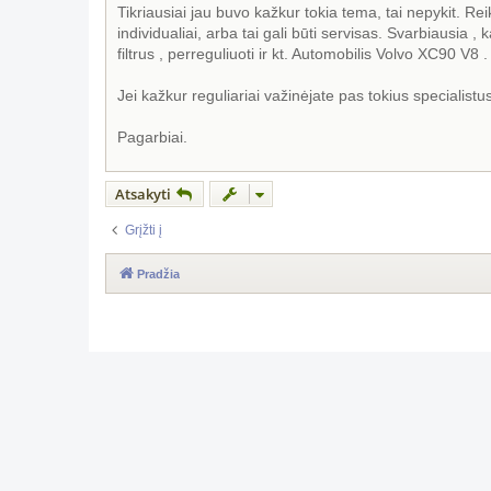
a
Tikriausiai jau buvo kažkur tokia tema, tai nepykit. Re
r
individualiai, arba tai gali būti servisas. Svarbiausia ,
t
i
filtrus , perreguliuoti ir kt. Automobilis Volvo XC90 V8 .
n
ė
Jei kažkur reguliariai važinėjate pas tokius specialis
Pagarbiai.
Atsakyti
Grįžti į
Pradžia