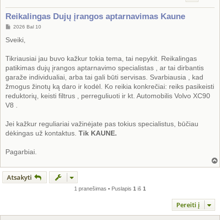
Reikalingas Dujų įrangos aptarnavimas Kaune
S
2026 Bal 10
t
a
Sveiki,
n
d
a
Tikriausiai jau buvo kažkur tokia tema, tai nepykit. Reikalingas
r
patikimas dujų įrangos aptarnavimo specialistas , ar tai dirbantis
t
i
garaže individualiai, arba tai gali būti servisas. Svarbiausia , kad
n
žmogus žinotų ką daro ir kodėl. Ko reikia konkrečiai: reiks pasikeisti
ė
reduktorių, keisti filtrus , perreguliuoti ir kt. Automobilis Volvo XC90
V8 .
Jei kažkur reguliariai važinėjate pas tokius specialistus, būčiau
dėkingas už kontaktus.
Tik KAUNE.
Pagarbiai.
Atsakyti
1 pranešimas • Puslapis
1
iš
1
Pereiti į