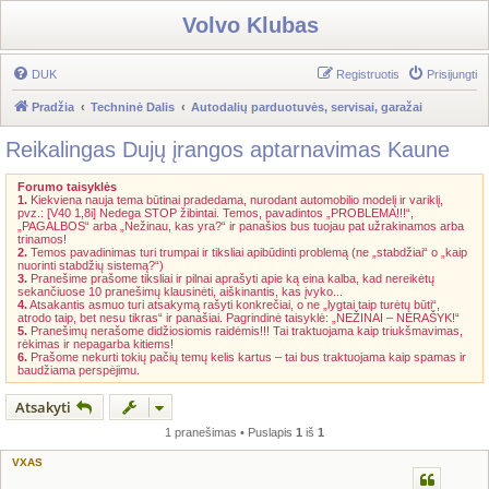
Volvo Klubas
DUK
Registruotis
Prisijungti
Pradžia
Techninė Dalis
Autodalių parduotuvės, servisai, garažai
Reikalingas Dujų įrangos aptarnavimas Kaune
Forumo taisyklės
1.
Kiekviena nauja tema būtinai pradedama, nurodant automobilio modelį ir variklį,
pvz.: [V40 1,8i] Nedega STOP žibintai. Temos, pavadintos „PROBLEMA!!!“,
„PAGALBOS“ arba „Nežinau, kas yra?“ ir panašios bus tuojau pat užrakinamos arba
trinamos!
2.
Temos pavadinimas turi trumpai ir tiksliai apibūdinti problemą (ne „stabdžiai“ o „kaip
nuorinti stabdžių sistemą?“)
3.
Pranešime prašome tiksliai ir pilnai aprašyti apie ką eina kalba, kad nereikėtų
sekančiuose 10 pranešimų klausinėti, aiškinantis, kas įvyko...
4.
Atsakantis asmuo turi atsakymą rašyti konkrečiai, o ne „lygtai taip turėtų būti“,
atrodo taip, bet nesu tikras“ ir panašiai. Pagrindinė taisyklė: „NEŽINAI – NERAŠYK!“
5.
Pranešimų nerašome didžiosiomis raidėmis!!! Tai traktuojama kaip triukšmavimas,
rėkimas ir nepagarba kitiems!
6.
Prašome nekurti tokių pačių temų kelis kartus – tai bus traktuojama kaip spamas ir
baudžiama perspėjimu.
Atsakyti
1 pranešimas • Puslapis
1
iš
1
VXAS