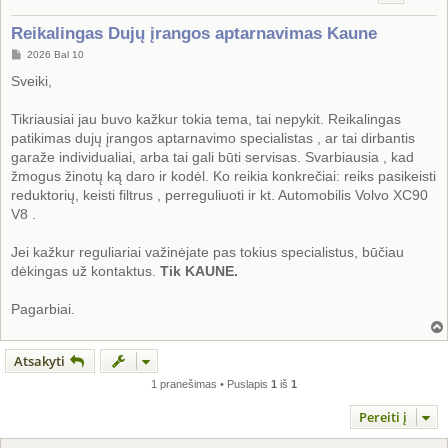
Reikalingas Dujų įrangos aptarnavimas Kaune
S
2026 Bal 10
t
a
Sveiki,
n
d
a
Tikriausiai jau buvo kažkur tokia tema, tai nepykit. Reikalingas
r
patikimas dujų įrangos aptarnavimo specialistas , ar tai dirbantis
t
i
garaže individualiai, arba tai gali būti servisas. Svarbiausia , kad
n
žmogus žinotų ką daro ir kodėl. Ko reikia konkrečiai: reiks pasikeisti
ė
reduktorių, keisti filtrus , perreguliuoti ir kt. Automobilis Volvo XC90
V8 .
Jei kažkur reguliariai važinėjate pas tokius specialistus, būčiau
dėkingas už kontaktus.
Tik KAUNE.
Pagarbiai.
Atsakyti
1 pranešimas • Puslapis
1
iš
1
Pereiti į