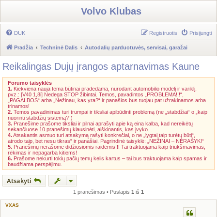
Volvo Klubas
DUK
Registruotis
Prisijungti
Pradžia
Techninė Dalis
Autodalių parduotuvės, servisai, garažai
Reikalingas Dujų įrangos aptarnavimas Kaune
Forumo taisyklės
1.
Kiekviena nauja tema būtinai pradedama, nurodant automobilio modelį ir variklį,
pvz.: [V40 1,8i] Nedega STOP žibintai. Temos, pavadintos „PROBLEMA!!!“,
„PAGALBOS“ arba „Nežinau, kas yra?“ ir panašios bus tuojau pat užrakinamos arba
trinamos!
2.
Temos pavadinimas turi trumpai ir tiksliai apibūdinti problemą (ne „stabdžiai“ o „kaip
nuorinti stabdžių sistemą?“)
3.
Pranešime prašome tiksliai ir pilnai aprašyti apie ką eina kalba, kad nereikėtų
sekančiuose 10 pranešimų klausinėti, aiškinantis, kas įvyko...
4.
Atsakantis asmuo turi atsakymą rašyti konkrečiai, o ne „lygtai taip turėtų būti“,
atrodo taip, bet nesu tikras“ ir panašiai. Pagrindinė taisyklė: „NEŽINAI – NERAŠYK!“
5.
Pranešimų nerašome didžiosiomis raidėmis!!! Tai traktuojama kaip triukšmavimas,
rėkimas ir nepagarba kitiems!
6.
Prašome nekurti tokių pačių temų kelis kartus – tai bus traktuojama kaip spamas ir
baudžiama perspėjimu.
Atsakyti
1 pranešimas • Puslapis
1
iš
1
VXAS