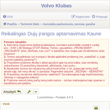
Volvo Klubas
DUK
Registruotis
Prisijungti
Pradžia
Techninė Dalis
Autodalių parduotuvės, servisai, garažai
Reikalingas Dujų įrangos aptarnavimas Kaune
Forumo taisyklės
1.
Kiekviena nauja tema būtinai pradedama, nurodant automobilio modelį ir variklį,
pvz.: [V40 1,8i] Nedega STOP žibintai. Temos, pavadintos „PROBLEMA!!!“,
„PAGALBOS“ arba „Nežinau, kas yra?“ ir panašios bus tuojau pat užrakinamos arba
trinamos!
2.
Temos pavadinimas turi trumpai ir tiksliai apibūdinti problemą (ne „stabdžiai“ o „kaip
nuorinti stabdžių sistemą?“)
3.
Pranešime prašome tiksliai ir pilnai aprašyti apie ką eina kalba, kad nereikėtų
sekančiuose 10 pranešimų klausinėti, aiškinantis, kas įvyko...
4.
Atsakantis asmuo turi atsakymą rašyti konkrečiai, o ne „lygtai taip turėtų būti“,
atrodo taip, bet nesu tikras“ ir panašiai. Pagrindinė taisyklė: „NEŽINAI – NERAŠYK!“
5.
Pranešimų nerašome didžiosiomis raidėmis!!! Tai traktuojama kaip triukšmavimas,
rėkimas ir nepagarba kitiems!
6.
Prašome nekurti tokių pačių temų kelis kartus – tai bus traktuojama kaip spamas ir
baudžiama perspėjimu.
Atsakyti
1 pranešimas • Puslapis
1
iš
1
VXAS