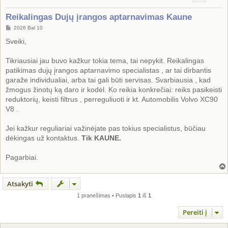
Reikalingas Dujų įrangos aptarnavimas Kaune
S
2026 Bal 10
t
a
Sveiki,
n
d
a
Tikriausiai jau buvo kažkur tokia tema, tai nepykit. Reikalingas
r
patikimas dujų įrangos aptarnavimo specialistas , ar tai dirbantis
t
i
garaže individualiai, arba tai gali būti servisas. Svarbiausia , kad
n
žmogus žinotų ką daro ir kodėl. Ko reikia konkrečiai: reiks pasikeisti
ė
reduktorių, keisti filtrus , perreguliuoti ir kt. Automobilis Volvo XC90
V8 .
Jei kažkur reguliariai važinėjate pas tokius specialistus, būčiau
dėkingas už kontaktus.
Tik KAUNE.
Pagarbiai.
Atsakyti
1 pranešimas • Puslapis
1
iš
1
Pereiti į