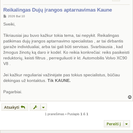
Reikalingas Dujų įrangos aptarnavimas Kaune
S
2026 Bal 10
t
a
Sveiki,
n
d
a
Tikriausiai jau buvo kažkur tokia tema, tai nepykit. Reikalingas
r
patikimas dujų įrangos aptarnavimo specialistas , ar tai dirbantis
t
i
garaže individualiai, arba tai gali būti servisas. Svarbiausia , kad
n
žmogus žinotų ką daro ir kodėl. Ko reikia konkrečiai: reiks pasikeisti
ė
reduktorių, keisti filtrus , perreguliuoti ir kt. Automobilis Volvo XC90
V8 .
Jei kažkur reguliariai važinėjate pas tokius specialistus, būčiau
dėkingas už kontaktus.
Tik KAUNE.
Pagarbiai.
Atsakyti
1 pranešimas • Puslapis
1
iš
1
Pereiti į