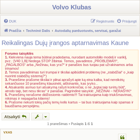
Volvo Klubas
DUK
Registruotis
Prisijungti
Pradžia
Techninė Dalis
Autodalių parduotuvės, servisai, garažai
Reikalingas Dujų įrangos aptarnavimas Kaune
Forumo taisyklės
1.
Kiekviena nauja tema būtinai pradedama, nurodant automobilio modelį ir variklį,
pvz.: [V40 1,8i] Nedega STOP žibintai. Temos, pavadintos „PROBLEMA!!!“,
„PAGALBOS“ arba „Nežinau, kas yra?“ ir panašios bus tuojau pat užrakinamos arba
trinamos!
2.
Temos pavadinimas turi trumpai ir tiksliai apibūdinti problemą (ne „stabdžiai“ o „kaip
nuorinti stabdžių sistemą?“)
3.
Pranešime prašome tiksliai ir pilnai aprašyti apie ką eina kalba, kad nereikėtų
sekančiuose 10 pranešimų klausinėti, aiškinantis, kas įvyko...
4.
Atsakantis asmuo turi atsakymą rašyti konkrečiai, o ne „lygtai taip turėtų būti“,
atrodo taip, bet nesu tikras“ ir panašiai. Pagrindinė taisyklė: „NEŽINAI – NERAŠYK!“
5.
Pranešimų nerašome didžiosiomis raidėmis!!! Tai traktuojama kaip triukšmavimas,
rėkimas ir nepagarba kitiems!
6.
Prašome nekurti tokių pačių temų kelis kartus – tai bus traktuojama kaip spamas ir
baudžiama perspėjimu.
Atsakyti
1 pranešimas • Puslapis
1
iš
1
VXAS