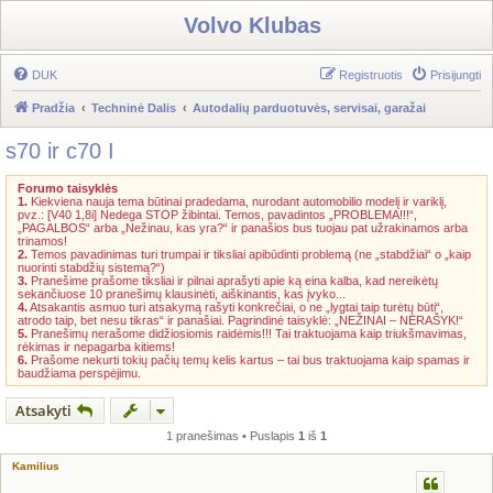
Volvo Klubas
DUK
Registruotis
Prisijungti
Pradžia
Techninė Dalis
Autodalių parduotuvės, servisai, garažai
s70 ir c70 I
Forumo taisyklės
1.
Kiekviena nauja tema būtinai pradedama, nurodant automobilio modelį ir variklį,
pvz.: [V40 1,8i] Nedega STOP žibintai. Temos, pavadintos „PROBLEMA!!!“,
„PAGALBOS“ arba „Nežinau, kas yra?“ ir panašios bus tuojau pat užrakinamos arba
trinamos!
2.
Temos pavadinimas turi trumpai ir tiksliai apibūdinti problemą (ne „stabdžiai“ o „kaip
nuorinti stabdžių sistemą?“)
3.
Pranešime prašome tiksliai ir pilnai aprašyti apie ką eina kalba, kad nereikėtų
sekančiuose 10 pranešimų klausinėti, aiškinantis, kas įvyko...
4.
Atsakantis asmuo turi atsakymą rašyti konkrečiai, o ne „lygtai taip turėtų būti“,
atrodo taip, bet nesu tikras“ ir panašiai. Pagrindinė taisyklė: „NEŽINAI – NERAŠYK!“
5.
Pranešimų nerašome didžiosiomis raidėmis!!! Tai traktuojama kaip triukšmavimas,
rėkimas ir nepagarba kitiems!
6.
Prašome nekurti tokių pačių temų kelis kartus – tai bus traktuojama kaip spamas ir
baudžiama perspėjimu.
Atsakyti
1 pranešimas • Puslapis
1
iš
1
Kamilius