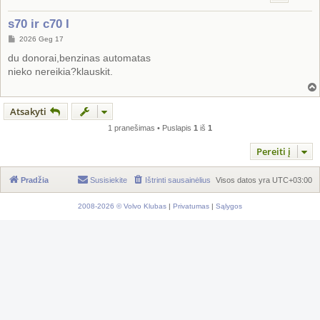
s70 ir c70 I
S
2026 Geg 17
t
a
du donorai,benzinas automatas
n
nieko nereikia?klauskit.
d
a
r
t
i
Atsakyti
n
ė
1 pranešimas • Puslapis
1
iš
1
Pereiti į
Pradžia
Susisiekite
Ištrinti sausainėlius
Visos datos yra
UTC+03:00
2008-2026 © Volvo Klubas
|
Privatumas
|
Sąlygos