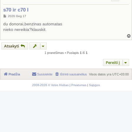
s70 ir c70 I
S
2026 Geg 17
t
a
du donorai,benzinas automatas
n
nieko nereikia?klauskit.
d
a
r
t
i
Atsakyti
n
ė
1 pranešimas • Puslapis
1
iš
1
Pereiti į
Pradžia
Susisiekite
Ištrinti sausainėlius
Visos datos yra
UTC+03:00
2008-2026 © Volvo Klubas
|
Privatumas
|
Sąlygos