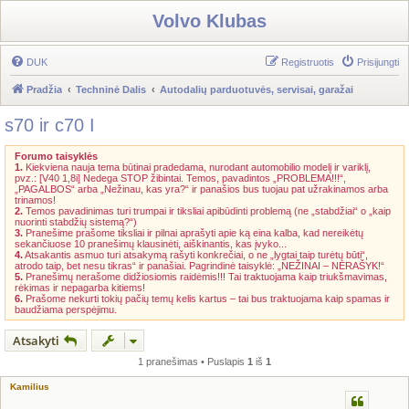
Volvo Klubas
DUK
Registruotis
Prisijungti
Pradžia
Techninė Dalis
Autodalių parduotuvės, servisai, garažai
s70 ir c70 I
Forumo taisyklės
1.
Kiekviena nauja tema būtinai pradedama, nurodant automobilio modelį ir variklį,
pvz.: [V40 1,8i] Nedega STOP žibintai. Temos, pavadintos „PROBLEMA!!!“,
„PAGALBOS“ arba „Nežinau, kas yra?“ ir panašios bus tuojau pat užrakinamos arba
trinamos!
2.
Temos pavadinimas turi trumpai ir tiksliai apibūdinti problemą (ne „stabdžiai“ o „kaip
nuorinti stabdžių sistemą?“)
3.
Pranešime prašome tiksliai ir pilnai aprašyti apie ką eina kalba, kad nereikėtų
sekančiuose 10 pranešimų klausinėti, aiškinantis, kas įvyko...
4.
Atsakantis asmuo turi atsakymą rašyti konkrečiai, o ne „lygtai taip turėtų būti“,
atrodo taip, bet nesu tikras“ ir panašiai. Pagrindinė taisyklė: „NEŽINAI – NERAŠYK!“
5.
Pranešimų nerašome didžiosiomis raidėmis!!! Tai traktuojama kaip triukšmavimas,
rėkimas ir nepagarba kitiems!
6.
Prašome nekurti tokių pačių temų kelis kartus – tai bus traktuojama kaip spamas ir
baudžiama perspėjimu.
Atsakyti
1 pranešimas • Puslapis
1
iš
1
Kamilius