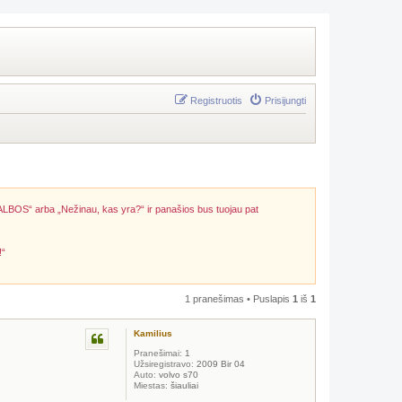
Registruotis
Prisijungti
ALBOS“ arba „Nežinau, kas yra?“ ir panašios bus tuojau pat
!“
1 pranešimas • Puslapis
1
iš
1
Kamilius
Pranešimai:
1
Užsiregistravo:
2009 Bir 04
Auto:
volvo s70
Miestas:
šiauliai