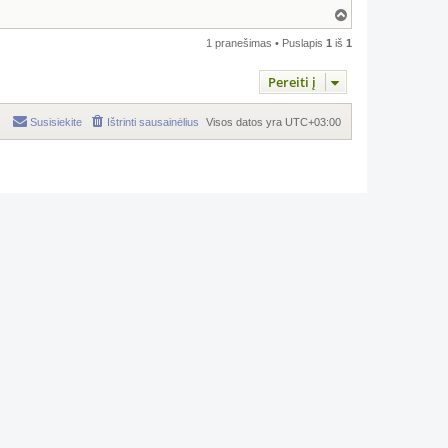
Į
v
i
1 pranešimas • Puslapis
1
iš
1
r
š
Pereiti į
ų
Susisiekite
Ištrinti sausainėlius
Visos datos yra
UTC+03:00