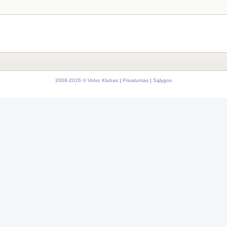
2008-2026 © Volvo Klubas
|
Privatumas
|
Sąlygos