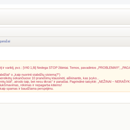
garažai
į ir variklį, pvz.: [V40 1,8i] Nedega STOP žibintai. Temos, pavadintos „PROBLEMA!!!“, „PAG
abdžiai“ o „kaip nuorinti stabdžių sistemą?“)
 nereikėtų sekančiuose 10 pranešimų klausinėti, aiškinantis, kas įvyko...
rėtų būti“, atrodo taip, bet nesu tikras“ ir panašiai. Pagrindinė taisyklė: „NEŽINAI – NERAŠYK
riukšmavimas, rėkimas ir nepagarba kitiems!
a kaip spamas ir baudžiama perspėjimu.