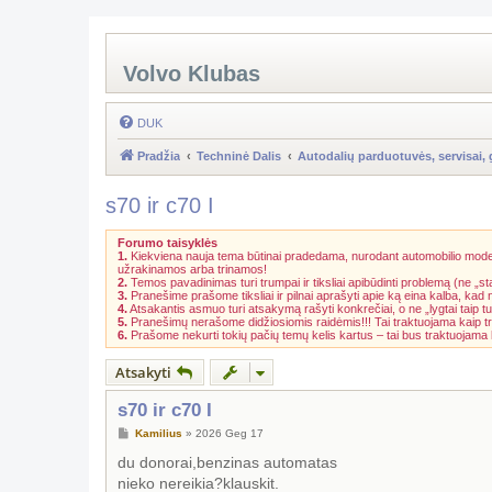
Volvo Klubas
DUK
Pradžia
Techninė Dalis
Autodalių parduotuvės, servisai, 
s70 ir c70 I
Forumo taisyklės
1.
Kiekviena nauja tema būtinai pradedama, nurodant automobilio model
užrakinamos arba trinamos!
2.
Temos pavadinimas turi trumpai ir tiksliai apibūdinti problemą (ne „st
3.
Pranešime prašome tiksliai ir pilnai aprašyti apie ką eina kalba, kad
4.
Atsakantis asmuo turi atsakymą rašyti konkrečiai, o ne „lygtai taip tu
5.
Pranešimų nerašome didžiosiomis raidėmis!!! Tai traktuojama kaip t
6.
Prašome nekurti tokių pačių temų kelis kartus – tai bus traktuojam
Atsakyti
s70 ir c70 I
S
Kamilius
»
2026 Geg 17
t
a
du donorai,benzinas automatas
n
nieko nereikia?klauskit.
d