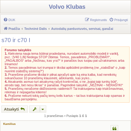
Volvo Klubas
DUK
Registruotis
Prisijungti
Pradžia
Techninė Dalis
Autodalių parduotuvės, servisai, garažai
s70 ir c70 I
Forumo taisyklės
1.
Kiekviena nauja tema būtinai pradedama, nurodant automobilio modelį ir variklį,
pvz.: [V40 1,8i] Nedega STOP žibintai. Temos, pavadintos „PROBLEMA!!!“,
„PAGALBOS“ arba „Nežinau, kas yra?“ ir panašios bus tuojau pat užrakinamos arba
trinamos!
2.
Temos pavadinimas turi trumpai ir tiksliai apibūdinti problemą (ne „stabdžiai“ o „kaip
nuorinti stabdžių sistemą?“)
3.
Pranešime prašome tiksliai ir pilnai aprašyti apie ką eina kalba, kad nereikėtų
sekančiuose 10 pranešimų klausinėti, aiškinantis, kas įvyko...
4.
Atsakantis asmuo turi atsakymą rašyti konkrečiai, o ne „lygtai taip turėtų būti“,
atrodo taip, bet nesu tikras“ ir panašiai. Pagrindinė taisyklė: „NEŽINAI – NERAŠYK!“
5.
Pranešimų nerašome didžiosiomis raidėmis!!! Tai traktuojama kaip triukšmavimas,
rėkimas ir nepagarba kitiems!
6.
Prašome nekurti tokių pačių temų kelis kartus – tai bus traktuojama kaip spamas ir
baudžiama perspėjimu.
Atsakyti
1 pranešimas • Puslapis
1
iš
1
Kamilius