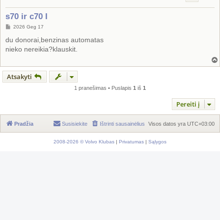
s70 ir c70 I
S
2026 Geg 17
t
a
du donorai,benzinas automatas
n
nieko nereikia?klauskit.
d
a
r
t
i
Atsakyti
n
ė
1 pranešimas • Puslapis
1
iš
1
Pereiti į
Pradžia
Susisiekite
Ištrinti sausainėlius
Visos datos yra
UTC+03:00
2008-2026 © Volvo Klubas
|
Privatumas
|
Sąlygos