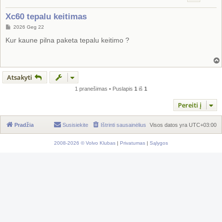
Xc60 tepalu keitimas
S
2026 Geg 22
t
a
Kur kaune pilna paketa tepalu keitimo ?
n
d
a
r
t
i
Atsakyti
n
ė
1 pranešimas • Puslapis
1
iš
1
Pereiti į
Pradžia
Susisiekite
Ištrinti sausainėlius
Visos datos yra
UTC+03:00
2008-2026 © Volvo Klubas
|
Privatumas
|
Sąlygos