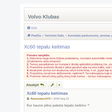
Volvo Klubas
DUK
Pradžia
Techninė Dalis
Autodalių parduotuvės, servisai, 
Xc60 tepalu keitimas
Forumo taisyklės
1.
Kiekviena nauja tema būtinai pradedama, nurodant automobilio model
užrakinamos arba trinamos!
2.
Temos pavadinimas turi trumpai ir tiksliai apibūdinti problemą (ne „st
3.
Pranešime prašome tiksliai ir pilnai aprašyti apie ką eina kalba, kad
4.
Atsakantis asmuo turi atsakymą rašyti konkrečiai, o ne „lygtai taip tu
5.
Pranešimų nerašome didžiosiomis raidėmis!!! Tai traktuojama kaip t
6.
Prašome nekurti tokių pačių temų kelis kartus – tai bus traktuojam
Atsakyti
Xc60 tepalu keitimas
S
Raimundas1979
»
2026 Geg 22
t
a
Kur kaune pilna paketa tepalu keitimo ?
n
d