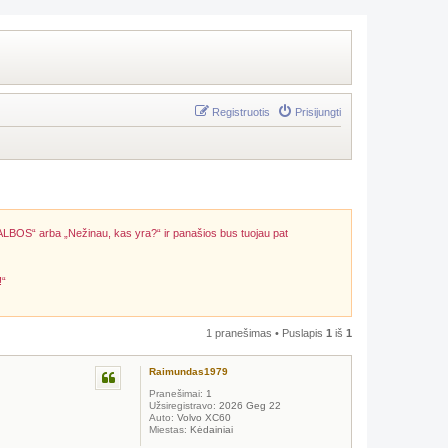
Registruotis
Prisijungti
ALBOS“ arba „Nežinau, kas yra?“ ir panašios bus tuojau pat
!“
1 pranešimas • Puslapis
1
iš
1
Raimundas1979
Pranešimai:
1
Užsiregistravo:
2026 Geg 22
Auto:
Volvo XC60
Miestas:
Kėdainiai