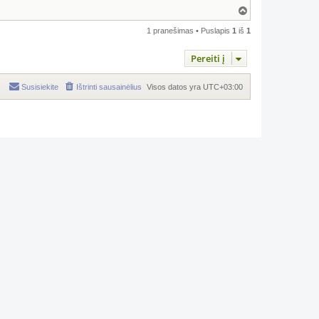
Į
v
i
1 pranešimas • Puslapis
1
iš
1
r
š
Pereiti į
ų
Susisiekite
Ištrinti sausainėlius
Visos datos yra
UTC+03:00