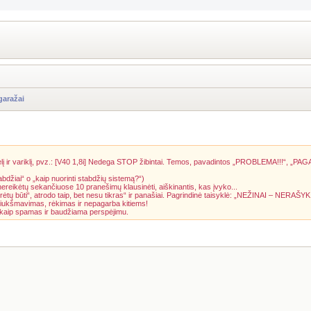
garažai
į ir variklį, pvz.: [V40 1,8i] Nedega STOP žibintai. Temos, pavadintos „PROBLEMA!!!“, „PAG
abdžiai“ o „kaip nuorinti stabdžių sistemą?“)
 nereikėtų sekančiuose 10 pranešimų klausinėti, aiškinantis, kas įvyko...
rėtų būti“, atrodo taip, bet nesu tikras“ ir panašiai. Pagrindinė taisyklė: „NEŽINAI – NERAŠYK
riukšmavimas, rėkimas ir nepagarba kitiems!
a kaip spamas ir baudžiama perspėjimu.