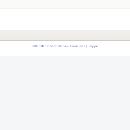
2008-2026 © Volvo Klubas
|
Privatumas
|
Sąlygos