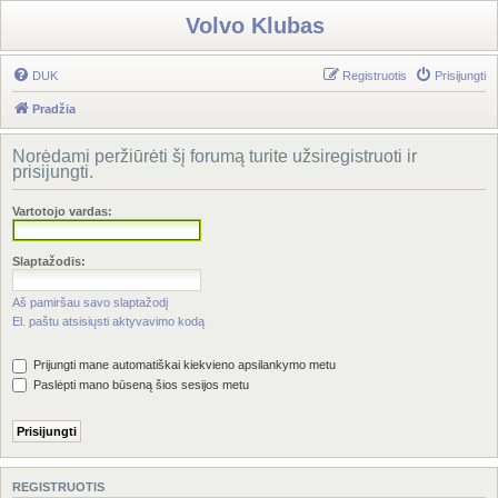
Volvo Klubas
DUK
Registruotis
Prisijungti
Pradžia
Norėdami peržiūrėti šį forumą turite užsiregistruoti ir
prisijungti.
Vartotojo vardas:
Slaptažodis:
Aš pamiršau savo slaptažodį
El. paštu atsisiųsti aktyvavimo kodą
Prijungti mane automatiškai kiekvieno apsilankymo metu
Paslėpti mano būseną šios sesijos metu
REGISTRUOTIS