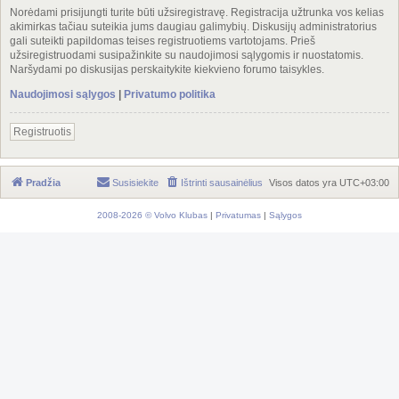
Norėdami prisijungti turite būti užsiregistravę. Registracija užtrunka vos kelias
akimirkas tačiau suteikia jums daugiau galimybių. Diskusijų administratorius
gali suteikti papildomas teises registruotiems vartotojams. Prieš
užsiregistruodami susipažinkite su naudojimosi sąlygomis ir nuostatomis.
Naršydami po diskusijas perskaitykite kiekvieno forumo taisykles.
Naudojimosi sąlygos
|
Privatumo politika
Registruotis
Pradžia
Susisiekite
Ištrinti sausainėlius
Visos datos yra
UTC+03:00
2008-2026 © Volvo Klubas
|
Privatumas
|
Sąlygos