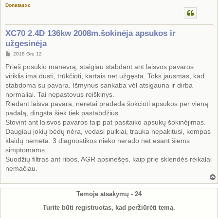
Donatasxc
XC70 2.4D 136kw 2008m.šokinėja apsukos ir
užgesinėja
S
2018 Gru 12
t
a
Prieš posūkio manevrą, staigiau stabdant ant laisvos pavaros
n
viriklis ima dusti, trūkčioti, kartais net užgęsta. Toks jausmas, kad
d
a
stabdoma su pavara. Išmynus sankaba vėl atsigauna ir dirba
r
normaliai. Tai nepastovus reiškinys.
t
i
Riedant laisva pavara, neretai pradeda šokcioti apsukos per vieną
n
padalą, dingsta šiek tiek pastabdžius.
ė
Stovint ant laisvos pavaros taip pat pasitaiko apsukų šokinėjimas.
Daugiau jokių bėdų nėra, vedasi puikiai, trauka nepakitusi, kompas
klaidų nemeta. 3 diagnostikos nieko nerado net esant šiems
simptomams.
Suodžių filtras ant ribos, AGR apsinešęs, kaip prie sklendės reikalai
nemačiau.
Temoje atsakymų -
24
Turite būti registruotas, kad peržiūrėti temą.