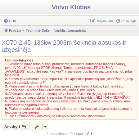
Volvo Klubas
DUK
Registruotis
Prisijungti
Pradžia
Techninė Dalis
Variklis, transmisija
XC70 2.4D 136kw 2008m.šokinėja apsukos ir
užgesinėja
Forumo taisyklės
1.
Kiekviena nauja tema būtinai pradedama, nurodant automobilio modelį ir variklį,
pvz.: [V40 1,8i] Nedega STOP žibintai. Temos, pavadintos „PROBLEMA!!!“,
„PAGALBOS“ arba „Nežinau, kas yra?“ ir panašios bus tuojau pat užrakinamos arba
trinamos!
2.
Temos pavadinimas turi trumpai ir tiksliai apibūdinti problemą (ne „stabdžiai“ o „kaip
nuorinti stabdžių sistemą?“)
3.
Pranešime prašome tiksliai ir pilnai aprašyti apie ką eina kalba, kad nereikėtų
sekančiuose 10 pranešimų klausinėti, aiškinantis, kas įvyko...
4.
Atsakantis asmuo turi atsakymą rašyti konkrečiai, o ne „lygtai taip turėtų būti“,
atrodo taip, bet nesu tikras“ ir panašiai. Pagrindinė taisyklė: „NEŽINAI – NERAŠYK!“
5.
Pranešimų nerašome didžiosiomis raidėmis!!! Tai traktuojama kaip triukšmavimas,
rėkimas ir nepagarba kitiems!
6.
Prašome nekurti tokių pačių temų kelis kartus – tai bus traktuojama kaip spamas ir
baudžiama perspėjimu.
7.
Prieš užduodami klausimus, pasidarykite automobilo diagnostiką.
Atsakyti
1 pranešimas • Puslapis
1
iš
1