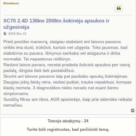
Donatasxc
XC70 2.4D 136kw 2008m.šokinėja apsukos ir
užgesinėja
S
2018 Gru 12
t
a
Prieš posūkio manevrą, staigiau stabdant ant laisvos pavaros
n
viriklis ima dusti, trūkčioti, kartais net užgęsta. Toks jausmas, kad
d
a
stabdoma su pavara. Išmynus sankaba vėl atsigauna ir dirba
r
normaliai. Tai nepastovus reiškinys.
t
i
Riedant laisva pavara, neretai pradeda šokcioti apsukos per vieną
n
padalą, dingsta šiek tiek pastabdžius.
ė
Stovint ant laisvos pavaros taip pat pasitaiko apsukų šokinėjimas.
Daugiau jokių bėdų nėra, vedasi puikiai, trauka nepakitusi, kompas
klaidų nemeta. 3 diagnostikos nieko nerado net esant šiems
simptomams.
Suodžių filtras ant ribos, AGR apsinešęs, kaip prie sklendės reikalai
nemačiau.
Temoje atsakymų -
24
Turite būti registruotas, kad peržiūrėti temą.