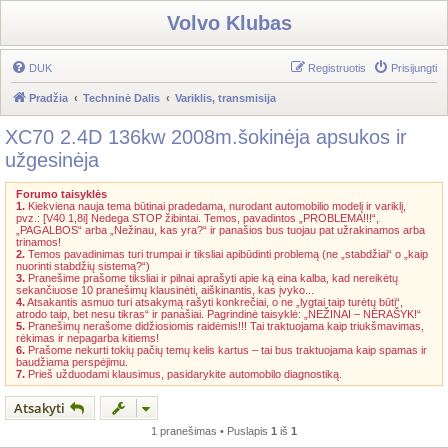
Volvo Klubas
DUK
Registruotis
Prisijungti
Pradžia
Techninė Dalis
Variklis, transmisija
XC70 2.4D 136kw 2008m.šokinėja apsukos ir
užgesinėja
Forumo taisyklės
1.
Kiekviena nauja tema būtinai pradedama, nurodant automobilio modelį ir variklį,
pvz.: [V40 1,8i] Nedega STOP žibintai. Temos, pavadintos „PROBLEMA!!!“,
„PAGALBOS“ arba „Nežinau, kas yra?“ ir panašios bus tuojau pat užrakinamos arba
trinamos!
2.
Temos pavadinimas turi trumpai ir tiksliai apibūdinti problemą (ne „stabdžiai“ o „kaip
nuorinti stabdžių sistemą?“)
3.
Pranešime prašome tiksliai ir pilnai aprašyti apie ką eina kalba, kad nereikėtų
sekančiuose 10 pranešimų klausinėti, aiškinantis, kas įvyko...
4.
Atsakantis asmuo turi atsakymą rašyti konkrečiai, o ne „lygtai taip turėtų būti“,
atrodo taip, bet nesu tikras“ ir panašiai. Pagrindinė taisyklė: „NEŽINAI – NERAŠYK!“
5.
Pranešimų nerašome didžiosiomis raidėmis!!! Tai traktuojama kaip triukšmavimas,
rėkimas ir nepagarba kitiems!
6.
Prašome nekurti tokių pačių temų kelis kartus – tai bus traktuojama kaip spamas ir
baudžiama perspėjimu.
7.
Prieš užduodami klausimus, pasidarykite automobilo diagnostiką.
Atsakyti
1 pranešimas • Puslapis
1
iš
1