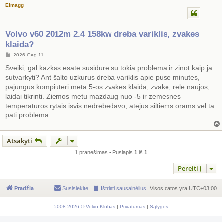
Eimagg
Volvo v60 2012m 2.4 158kw dreba variklis, zvakes
klaida?
S
2026 Geg 11
t
a
Sveiki, gal kazkas esate susidure su tokia problema ir zinot kaip ja
n
sutvarkyti? Ant šalto uzkurus dreba variklis apie puse minutes,
d
a
pajungus kompiuteri meta 5-os zvakes klaida, zvake, rele naujos,
r
laidai tikrinti. Ziemos metu mazdaug nuo -5 ir zemesnes
t
i
temperaturos rytais isvis nedrebedavo, atejus siltiems orams vel ta
n
pati problema.
ė
Atsakyti
1 pranešimas • Puslapis
1
iš
1
Pereiti į
Pradžia
Susisiekite
Ištrinti sausainėlius
Visos datos yra
UTC+03:00
2008-2026 © Volvo Klubas
|
Privatumas
|
Sąlygos