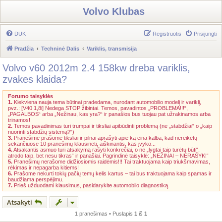
Volvo Klubas
DUK
Registruotis
Prisijungti
Pradžia
Techninė Dalis
Variklis, transmisija
Volvo v60 2012m 2.4 158kw dreba variklis,
zvakes klaida?
Forumo taisyklės
1.
Kiekviena nauja tema būtinai pradedama, nurodant automobilio modelį ir variklį,
pvz.: [V40 1,8i] Nedega STOP žibintai. Temos, pavadintos „PROBLEMA!!!“,
„PAGALBOS“ arba „Nežinau, kas yra?“ ir panašios bus tuojau pat užrakinamos arba
trinamos!
2.
Temos pavadinimas turi trumpai ir tiksliai apibūdinti problemą (ne „stabdžiai“ o „kaip
nuorinti stabdžių sistemą?“)
3.
Pranešime prašome tiksliai ir pilnai aprašyti apie ką eina kalba, kad nereikėtų
sekančiuose 10 pranešimų klausinėti, aiškinantis, kas įvyko...
4.
Atsakantis asmuo turi atsakymą rašyti konkrečiai, o ne „lygtai taip turėtų būti“,
atrodo taip, bet nesu tikras“ ir panašiai. Pagrindinė taisyklė: „NEŽINAI – NERAŠYK!“
5.
Pranešimų nerašome didžiosiomis raidėmis!!! Tai traktuojama kaip triukšmavimas,
rėkimas ir nepagarba kitiems!
6.
Prašome nekurti tokių pačių temų kelis kartus – tai bus traktuojama kaip spamas ir
baudžiama perspėjimu.
7.
Prieš užduodami klausimus, pasidarykite automobilo diagnostiką.
Atsakyti
1 pranešimas • Puslapis
1
iš
1