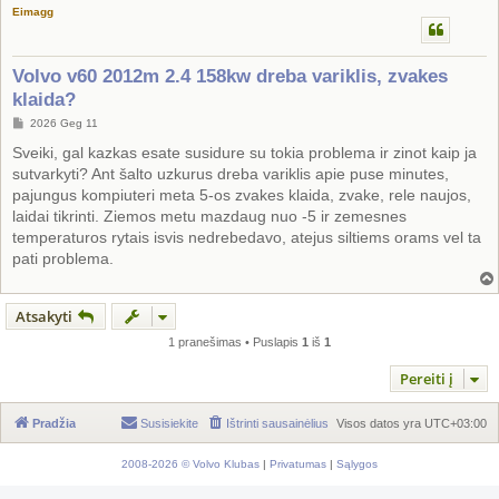
Eimagg
Volvo v60 2012m 2.4 158kw dreba variklis, zvakes
klaida?
S
2026 Geg 11
t
a
Sveiki, gal kazkas esate susidure su tokia problema ir zinot kaip ja
n
sutvarkyti? Ant šalto uzkurus dreba variklis apie puse minutes,
d
a
pajungus kompiuteri meta 5-os zvakes klaida, zvake, rele naujos,
r
laidai tikrinti. Ziemos metu mazdaug nuo -5 ir zemesnes
t
i
temperaturos rytais isvis nedrebedavo, atejus siltiems orams vel ta
n
pati problema.
ė
Atsakyti
1 pranešimas • Puslapis
1
iš
1
Pereiti į
Pradžia
Susisiekite
Ištrinti sausainėlius
Visos datos yra
UTC+03:00
2008-2026 © Volvo Klubas
|
Privatumas
|
Sąlygos