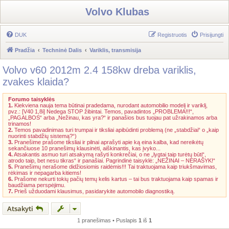
Volvo Klubas
DUK
Registruotis
Prisijungti
Pradžia
Techninė Dalis
Variklis, transmisija
Volvo v60 2012m 2.4 158kw dreba variklis,
zvakes klaida?
Forumo taisyklės
1.
Kiekviena nauja tema būtinai pradedama, nurodant automobilio modelį ir variklį,
pvz.: [V40 1,8i] Nedega STOP žibintai. Temos, pavadintos „PROBLEMA!!!“,
„PAGALBOS“ arba „Nežinau, kas yra?“ ir panašios bus tuojau pat užrakinamos arba
trinamos!
2.
Temos pavadinimas turi trumpai ir tiksliai apibūdinti problemą (ne „stabdžiai“ o „kaip
nuorinti stabdžių sistemą?“)
3.
Pranešime prašome tiksliai ir pilnai aprašyti apie ką eina kalba, kad nereikėtų
sekančiuose 10 pranešimų klausinėti, aiškinantis, kas įvyko...
4.
Atsakantis asmuo turi atsakymą rašyti konkrečiai, o ne „lygtai taip turėtų būti“,
atrodo taip, bet nesu tikras“ ir panašiai. Pagrindinė taisyklė: „NEŽINAI – NERAŠYK!“
5.
Pranešimų nerašome didžiosiomis raidėmis!!! Tai traktuojama kaip triukšmavimas,
rėkimas ir nepagarba kitiems!
6.
Prašome nekurti tokių pačių temų kelis kartus – tai bus traktuojama kaip spamas ir
baudžiama perspėjimu.
7.
Prieš užduodami klausimus, pasidarykite automobilo diagnostiką.
Atsakyti
1 pranešimas • Puslapis
1
iš
1