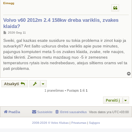
Eimagg
Volvo v60 2012m 2.4 158kw dreba variklis, zvakes
klaida?
S
2026 Geg 11
t
a
Sveiki, gal kazkas esate susidure su tokia problema ir zinot kaip ja
n
sutvarkyti? Ant šalto uzkurus dreba variklis apie puse minutes,
d
a
pajungus kompiuteri meta 5-os zvakes klaida, zvake, rele naujos,
r
laidai tikrinti. Ziemos metu mazdaug nuo -5 ir zemesnes
t
i
temperaturos rytais isvis nedrebedavo, atejus siltiems orams vel ta
n
pati problema.
ė
Atsakyti
1 pranešimas • Puslapis
1
iš
1
Pereiti į
Pradžia
Susisiekite
Ištrinti sausainėlius
Visos datos yra
UTC+03:00
2008-2026 © Volvo Klubas
|
Privatumas
|
Sąlygos