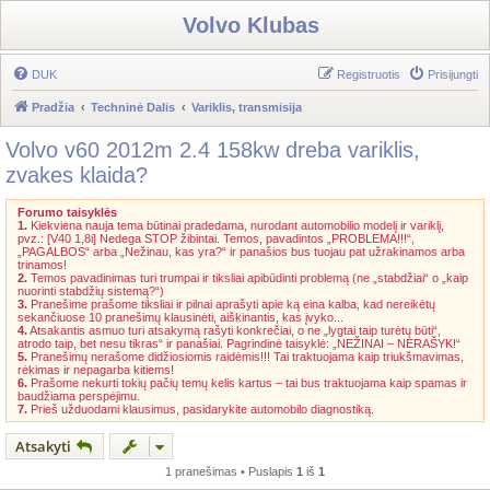
Volvo Klubas
DUK
Registruotis
Prisijungti
Pradžia
Techninė Dalis
Variklis, transmisija
Volvo v60 2012m 2.4 158kw dreba variklis,
zvakes klaida?
Forumo taisyklės
1.
Kiekviena nauja tema būtinai pradedama, nurodant automobilio modelį ir variklį,
pvz.: [V40 1,8i] Nedega STOP žibintai. Temos, pavadintos „PROBLEMA!!!“,
„PAGALBOS“ arba „Nežinau, kas yra?“ ir panašios bus tuojau pat užrakinamos arba
trinamos!
2.
Temos pavadinimas turi trumpai ir tiksliai apibūdinti problemą (ne „stabdžiai“ o „kaip
nuorinti stabdžių sistemą?“)
3.
Pranešime prašome tiksliai ir pilnai aprašyti apie ką eina kalba, kad nereikėtų
sekančiuose 10 pranešimų klausinėti, aiškinantis, kas įvyko...
4.
Atsakantis asmuo turi atsakymą rašyti konkrečiai, o ne „lygtai taip turėtų būti“,
atrodo taip, bet nesu tikras“ ir panašiai. Pagrindinė taisyklė: „NEŽINAI – NERAŠYK!“
5.
Pranešimų nerašome didžiosiomis raidėmis!!! Tai traktuojama kaip triukšmavimas,
rėkimas ir nepagarba kitiems!
6.
Prašome nekurti tokių pačių temų kelis kartus – tai bus traktuojama kaip spamas ir
baudžiama perspėjimu.
7.
Prieš užduodami klausimus, pasidarykite automobilo diagnostiką.
Atsakyti
1 pranešimas • Puslapis
1
iš
1