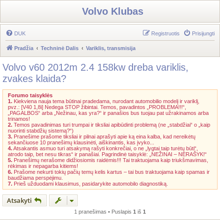
Volvo Klubas
DUK
Registruotis
Prisijungti
Pradžia
Techninė Dalis
Variklis, transmisija
Volvo v60 2012m 2.4 158kw dreba variklis,
zvakes klaida?
Forumo taisyklės
1.
Kiekviena nauja tema būtinai pradedama, nurodant automobilio modelį ir variklį,
pvz.: [V40 1,8i] Nedega STOP žibintai. Temos, pavadintos „PROBLEMA!!!“,
„PAGALBOS“ arba „Nežinau, kas yra?“ ir panašios bus tuojau pat užrakinamos arba
trinamos!
2.
Temos pavadinimas turi trumpai ir tiksliai apibūdinti problemą (ne „stabdžiai“ o „kaip
nuorinti stabdžių sistemą?“)
3.
Pranešime prašome tiksliai ir pilnai aprašyti apie ką eina kalba, kad nereikėtų
sekančiuose 10 pranešimų klausinėti, aiškinantis, kas įvyko...
4.
Atsakantis asmuo turi atsakymą rašyti konkrečiai, o ne „lygtai taip turėtų būti“,
atrodo taip, bet nesu tikras“ ir panašiai. Pagrindinė taisyklė: „NEŽINAI – NERAŠYK!“
5.
Pranešimų nerašome didžiosiomis raidėmis!!! Tai traktuojama kaip triukšmavimas,
rėkimas ir nepagarba kitiems!
6.
Prašome nekurti tokių pačių temų kelis kartus – tai bus traktuojama kaip spamas ir
baudžiama perspėjimu.
7.
Prieš užduodami klausimus, pasidarykite automobilo diagnostiką.
Atsakyti
1 pranešimas • Puslapis
1
iš
1