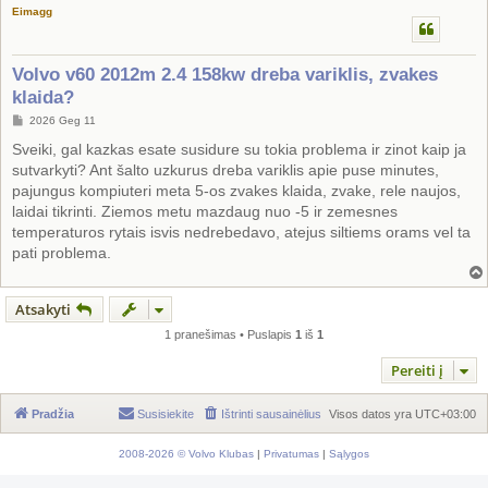
Eimagg
Volvo v60 2012m 2.4 158kw dreba variklis, zvakes
klaida?
S
2026 Geg 11
t
a
Sveiki, gal kazkas esate susidure su tokia problema ir zinot kaip ja
n
sutvarkyti? Ant šalto uzkurus dreba variklis apie puse minutes,
d
a
pajungus kompiuteri meta 5-os zvakes klaida, zvake, rele naujos,
r
laidai tikrinti. Ziemos metu mazdaug nuo -5 ir zemesnes
t
i
temperaturos rytais isvis nedrebedavo, atejus siltiems orams vel ta
n
pati problema.
ė
Atsakyti
1 pranešimas • Puslapis
1
iš
1
Pereiti į
Pradžia
Susisiekite
Ištrinti sausainėlius
Visos datos yra
UTC+03:00
2008-2026 © Volvo Klubas
|
Privatumas
|
Sąlygos