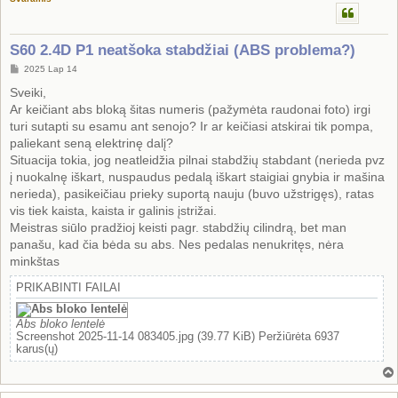
S60 2.4D P1 neatšoka stabdžiai (ABS problema?)
S
2025 Lap 14
t
a
Sveiki,
n
Ar keičiant abs bloką šitas numeris (pažymėta raudonai foto) irgi
d
a
turi sutapti su esamu ant senojo? Ir ar keičiasi atskirai tik pompa,
r
paliekant seną elektrinę dalį?
t
i
Situacija tokia, jog neatleidžia pilnai stabdžių stabdant (nerieda pvz
n
į nuokalnę iškart, nuspaudus pedalą iškart staigiai gnybia ir mašina
ė
nerieda), pasikeičiau prieky suportą nauju (buvo užstrigęs), ratas
vis tiek kaista, kaista ir galinis įstrižai.
Meistras siūlo pradžioj keisti pagr. stabdžių cilindrą, bet man
panašu, kad čia bėda su abs. Nes pedalas nenukritęs, nėra
minkštas
PRIKABINTI FAILAI
Abs bloko lentelė
Screenshot 2025-11-14 083405.jpg (39.77 KiB) Peržiūrėta 6937
karus(ų)