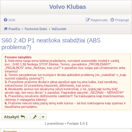
Volvo Klubas
DUK
Registruotis
Prisijungti
Pradžia
Techninė Dalis
Važiuoklė
S60 2.4D P1 neatšoka stabdžiai (ABS
problema?)
Forumo taisyklės
1.
Kiekviena nauja tema būtinai pradedama, nurodant automobilio modelį ir variklį,
pvz.: [V40 1,8i] Nedega STOP žibintai. Temos, pavadintos „PROBLEMA!!!“,
„PAGALBOS“ arba „Nežinau, kas yra?“ ir panašios bus tuojau pat užrakinamos arba
trinamos!
2.
Temos pavadinimas turi trumpai ir tiksliai apibūdinti problemą (ne „stabdžiai“ o „kaip
nuorinti stabdžių sistemą?“)
3.
Pranešime prašome tiksliai ir pilnai aprašyti apie ką eina kalba, kad nereikėtų
sekančiuose 10 pranešimų klausinėti, aiškinantis, kas įvyko...
4.
Atsakantis asmuo turi atsakymą rašyti konkrečiai, o ne „lygtai taip turėtų būti“,
atrodo taip, bet nesu tikras“ ir panašiai. Pagrindinė taisyklė: „NEŽINAI – NERAŠYK!“
5.
Pranešimų nerašome didžiosiomis raidėmis!!! Tai traktuojama kaip triukšmavimas,
rėkimas ir nepagarba kitiems!
6.
Prašome nekurti tokių pačių temų kelis kartus – tai bus traktuojama kaip spamas ir
baudžiama perspėjimu.
Atsakyti
1 pranešimas • Puslapis
1
iš
1
Svarainis