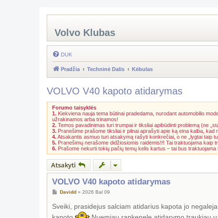
Volvo Klubas
DUK
Pradžia
Techninė Dalis
Kėbulas
VOLVO V40 kapoto atidarymas
Forumo taisyklės
1.
Kiekviena nauja tema būtinai pradedama, nurodant automobilio model
užrakinamos arba trinamos!
2.
Temos pavadinimas turi trumpai ir tiksliai apibūdinti problemą (ne „st
3.
Pranešime prašome tiksliai ir pilnai aprašyti apie ką eina kalba, kad
4.
Atsakantis asmuo turi atsakymą rašyti konkrečiai, o ne „lygtai taip tu
5.
Pranešimų nerašome didžiosiomis raidėmis!!! Tai traktuojama kaip t
6.
Prašome nekurti tokių pačių temų kelis kartus – tai bus traktuojam
Atsakyti
VOLVO V40 kapoto atidarymas
S
Davidd
»
2026 Bal 09
t
a
Sveiki, prasidejus salciam atidarius kapota jo negalej
n
d
kapoto
Nuemiau rankenele atidarymo traukiau uz t