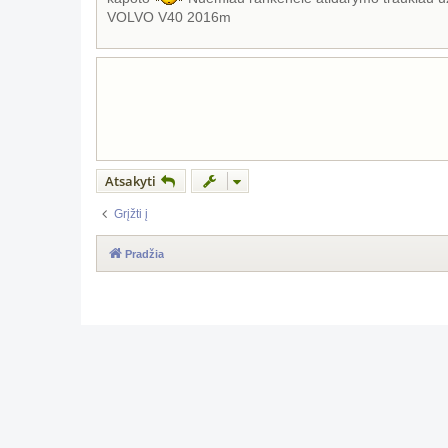
a
VOLVO V40 2016m
r
t
i
n
ė
Atsakyti
Grįžti į
Pradžia