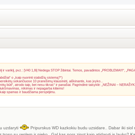
į ir variklį, pvz.: [V40 1,8i] Nedega STOP žibintai. Temos, pavadintos „PROBLEMA!!!“, „PAG
abdžiai“ o „kaip nuorinti stabdžių sistemą?“)
 nereikėtų sekančiuose 10 pranešimų klausinėti, aiškinantis, kas įvyko...
rėtų būti“, atrodo taip, bet nesu tikras“ ir panašiai. Pagrindinė taisyklė: „NEŽINAI – NERAŠYK
riukšmavimas, rėkimas ir nepagarba kitiems!
a kaip spamas ir baudžiama perspėjimu.
au uzdaryti
Pripurskus WD kazkokiu budu uzsidare.. Dabar iki siol n
roso su replem ir nieko.. Gal kas nors zinot kaip atidaryti is lauko? K