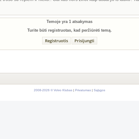
Temoje yra
1
atsakymas
Turite būti registruotas, kad peržiūrėti temą.
Registruotis
Prisijungti
2008-2026 © Volvo Klubas
|
Privatumas
|
Sąlygos