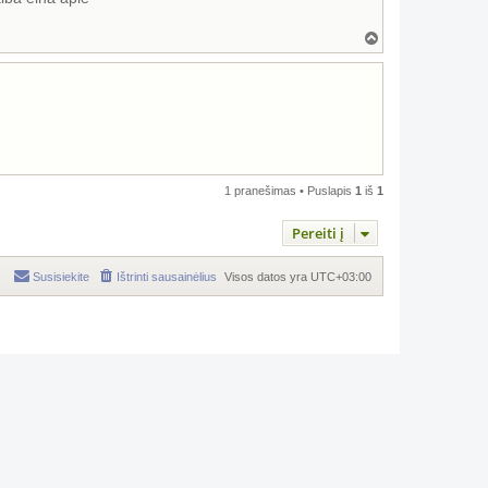
Į
v
i
r
š
ų
1 pranešimas • Puslapis
1
iš
1
Pereiti į
Susisiekite
Ištrinti sausainėlius
Visos datos yra
UTC+03:00