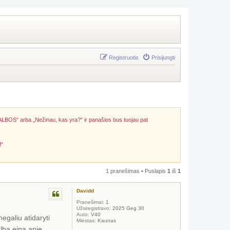
Registruotis
Prisijungti
ALBOS“ arba „Nežinau, kas yra?“ ir panašios bus tuojau pat
!“
1 pranešimas • Puslapis
1
iš
1
Davidd
Pranešimai:
1
Užsiregistravo:
2025 Geg 30
Auto:
V40
egaliu atidaryti
Miestas:
Kaunas
alba eina apie