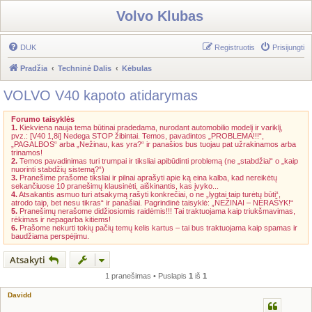
Volvo Klubas
DUK
Registruotis
Prisijungti
Pradžia
Techninė Dalis
Kėbulas
VOLVO V40 kapoto atidarymas
Forumo taisyklės
1.
Kiekviena nauja tema būtinai pradedama, nurodant automobilio modelį ir variklį,
pvz.: [V40 1,8i] Nedega STOP žibintai. Temos, pavadintos „PROBLEMA!!!“,
„PAGALBOS“ arba „Nežinau, kas yra?“ ir panašios bus tuojau pat užrakinamos arba
trinamos!
2.
Temos pavadinimas turi trumpai ir tiksliai apibūdinti problemą (ne „stabdžiai“ o „kaip
nuorinti stabdžių sistemą?“)
3.
Pranešime prašome tiksliai ir pilnai aprašyti apie ką eina kalba, kad nereikėtų
sekančiuose 10 pranešimų klausinėti, aiškinantis, kas įvyko...
4.
Atsakantis asmuo turi atsakymą rašyti konkrečiai, o ne „lygtai taip turėtų būti“,
atrodo taip, bet nesu tikras“ ir panašiai. Pagrindinė taisyklė: „NEŽINAI – NERAŠYK!“
5.
Pranešimų nerašome didžiosiomis raidėmis!!! Tai traktuojama kaip triukšmavimas,
rėkimas ir nepagarba kitiems!
6.
Prašome nekurti tokių pačių temų kelis kartus – tai bus traktuojama kaip spamas ir
baudžiama perspėjimu.
Atsakyti
1 pranešimas • Puslapis
1
iš
1
Davidd