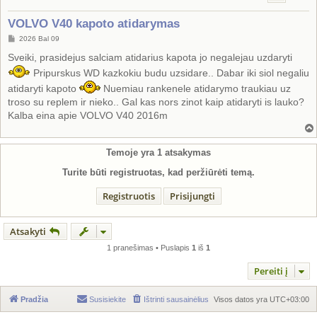
VOLVO V40 kapoto atidarymas
S
2026 Bal 09
t
a
Sveiki, prasidejus salciam atidarius kapota jo negalejau uzdaryti
n
Pripurskus WD kazkokiu budu uzsidare.. Dabar iki siol negaliu
d
a
atidaryti kapoto
Nuemiau rankenele atidarymo traukiau uz
r
t
troso su replem ir nieko.. Gal kas nors zinot kaip atidaryti is lauko?
i
Kalba eina apie VOLVO V40 2016m
n
ė
Temoje yra
1
atsakymas
Turite būti registruotas, kad peržiūrėti temą.
Registruotis
Prisijungti
Atsakyti
1 pranešimas • Puslapis
1
iš
1
Pereiti į
Pradžia
Susisiekite
Ištrinti sausainėlius
Visos datos yra
UTC+03:00