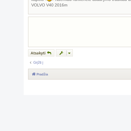
a
VOLVO V40 2016m
r
t
i
n
ė
Atsakyti
Grįžti į
Pradžia