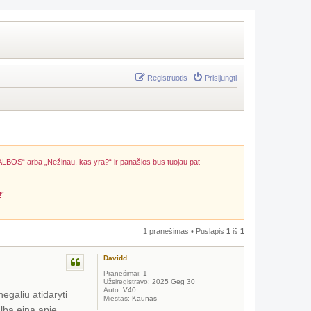
Registruotis
Prisijungti
ALBOS“ arba „Nežinau, kas yra?“ ir panašios bus tuojau pat
!“
1 pranešimas • Puslapis
1
iš
1
Davidd
Pranešimai:
1
Užsiregistravo:
2025 Geg 30
Auto:
V40
egaliu atidaryti
Miestas:
Kaunas
alba eina apie