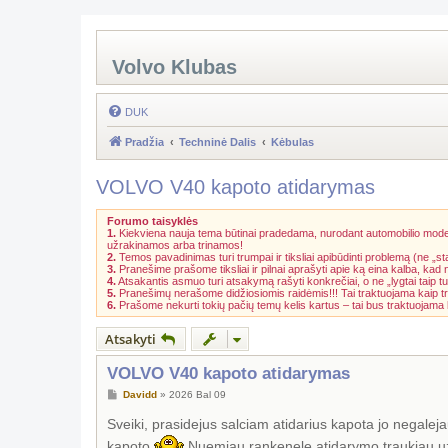
Volvo Klubas
DUK
Pradžia
Techninė Dalis
Kėbulas
VOLVO V40 kapoto atidarymas
Forumo taisyklės
1.
Kiekviena nauja tema būtinai pradedama, nurodant automobilio model
užrakinamos arba trinamos!
2.
Temos pavadinimas turi trumpai ir tiksliai apibūdinti problemą (ne „st
3.
Pranešime prašome tiksliai ir pilnai aprašyti apie ką eina kalba, kad
4.
Atsakantis asmuo turi atsakymą rašyti konkrečiai, o ne „lygtai taip tu
5.
Pranešimų nerašome didžiosiomis raidėmis!!! Tai traktuojama kaip t
6.
Prašome nekurti tokių pačių temų kelis kartus – tai bus traktuojam
Atsakyti
VOLVO V40 kapoto atidarymas
S
Davidd
»
2026 Bal 09
t
a
Sveiki, prasidejus salciam atidarius kapota jo negalej
n
d
kapoto
Nuemiau rankenele atidarymo traukiau uz t