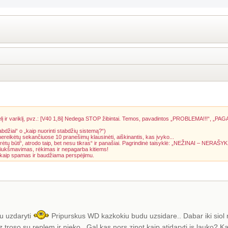
į ir variklį, pvz.: [V40 1,8i] Nedega STOP žibintai. Temos, pavadintos „PROBLEMA!!!“, „PAG
abdžiai“ o „kaip nuorinti stabdžių sistemą?“)
 nereikėtų sekančiuose 10 pranešimų klausinėti, aiškinantis, kas įvyko...
rėtų būti“, atrodo taip, bet nesu tikras“ ir panašiai. Pagrindinė taisyklė: „NEŽINAI – NERAŠYK
riukšmavimas, rėkimas ir nepagarba kitiems!
a kaip spamas ir baudžiama perspėjimu.
au uzdaryti
Pripurskus WD kazkokiu budu uzsidare.. Dabar iki siol n
roso su replem ir nieko.. Gal kas nors zinot kaip atidaryti is lauko? K