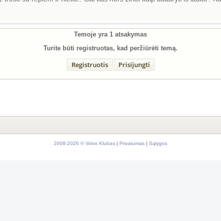
Temoje yra
1
atsakymas
Turite būti registruotas, kad peržiūrėti temą.
Registruotis
Prisijungti
2008-2026 © Volvo Klubas
|
Privatumas
|
Sąlygos