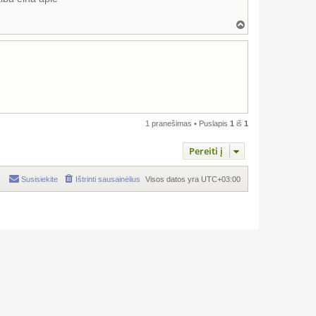
Į
v
i
r
š
ų
1 pranešimas • Puslapis
1
iš
1
Pereiti į
Susisiekite
Ištrinti sausainėlius
Visos datos yra
UTC+03:00