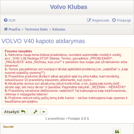
Volvo Klubas
DUK
Registruotis
Prisijungti
Pradžia
Techninė Dalis
Kėbulas
VOLVO V40 kapoto atidarymas
Forumo taisyklės
1.
Kiekviena nauja tema būtinai pradedama, nurodant automobilio modelį ir variklį,
pvz.: [V40 1,8i] Nedega STOP žibintai. Temos, pavadintos „PROBLEMA!!!“,
„PAGALBOS“ arba „Nežinau, kas yra?“ ir panašios bus tuojau pat užrakinamos arba
trinamos!
2.
Temos pavadinimas turi trumpai ir tiksliai apibūdinti problemą (ne „stabdžiai“ o „kaip
nuorinti stabdžių sistemą?“)
3.
Pranešime prašome tiksliai ir pilnai aprašyti apie ką eina kalba, kad nereikėtų
sekančiuose 10 pranešimų klausinėti, aiškinantis, kas įvyko...
4.
Atsakantis asmuo turi atsakymą rašyti konkrečiai, o ne „lygtai taip turėtų būti“,
atrodo taip, bet nesu tikras“ ir panašiai. Pagrindinė taisyklė: „NEŽINAI – NERAŠYK!“
5.
Pranešimų nerašome didžiosiomis raidėmis!!! Tai traktuojama kaip triukšmavimas,
rėkimas ir nepagarba kitiems!
6.
Prašome nekurti tokių pačių temų kelis kartus – tai bus traktuojama kaip spamas ir
baudžiama perspėjimu.
Atsakyti
1 pranešimas • Puslapis
1
iš
1
Davidd