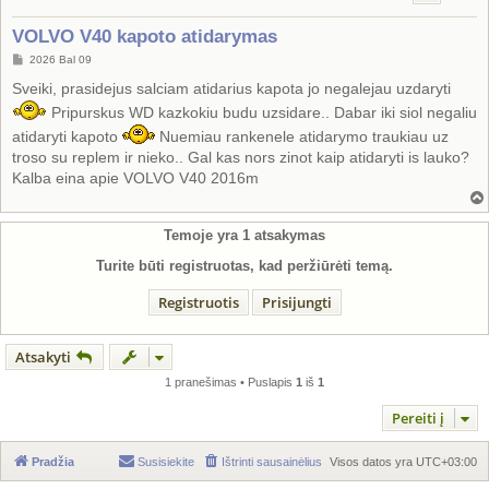
VOLVO V40 kapoto atidarymas
S
2026 Bal 09
t
a
Sveiki, prasidejus salciam atidarius kapota jo negalejau uzdaryti
n
Pripurskus WD kazkokiu budu uzsidare.. Dabar iki siol negaliu
d
a
atidaryti kapoto
Nuemiau rankenele atidarymo traukiau uz
r
t
troso su replem ir nieko.. Gal kas nors zinot kaip atidaryti is lauko?
i
Kalba eina apie VOLVO V40 2016m
n
ė
Temoje yra
1
atsakymas
Turite būti registruotas, kad peržiūrėti temą.
Registruotis
Prisijungti
Atsakyti
1 pranešimas • Puslapis
1
iš
1
Pereiti į
Pradžia
Susisiekite
Ištrinti sausainėlius
Visos datos yra
UTC+03:00