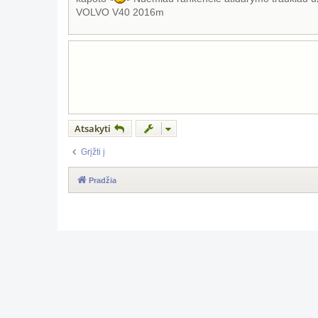
a
VOLVO V40 2016m
r
t
i
n
ė
Atsakyti
Grįžti į
Pradžia