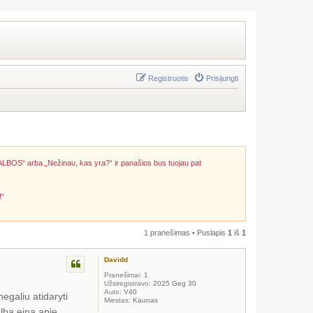
Registruotis
Prisijungti
ALBOS“ arba „Nežinau, kas yra?“ ir panašios bus tuojau pat
!“
1 pranešimas • Puslapis
1
iš
1
Davidd
Pranešimai:
1
Užsiregistravo:
2025 Geg 30
Auto:
V40
egaliu atidaryti
Miestas:
Kaunas
alba eina apie