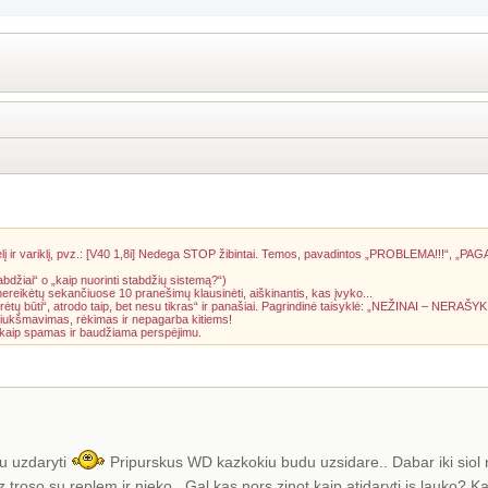
į ir variklį, pvz.: [V40 1,8i] Nedega STOP žibintai. Temos, pavadintos „PROBLEMA!!!“, „PAG
abdžiai“ o „kaip nuorinti stabdžių sistemą?“)
 nereikėtų sekančiuose 10 pranešimų klausinėti, aiškinantis, kas įvyko...
rėtų būti“, atrodo taip, bet nesu tikras“ ir panašiai. Pagrindinė taisyklė: „NEŽINAI – NERAŠYK
riukšmavimas, rėkimas ir nepagarba kitiems!
a kaip spamas ir baudžiama perspėjimu.
au uzdaryti
Pripurskus WD kazkokiu budu uzsidare.. Dabar iki siol n
roso su replem ir nieko.. Gal kas nors zinot kaip atidaryti is lauko? K