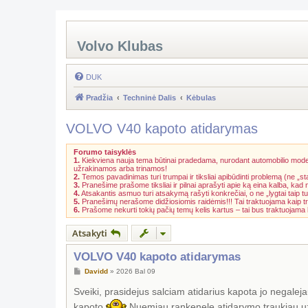
Volvo Klubas
DUK
Pradžia
Techninė Dalis
Kėbulas
VOLVO V40 kapoto atidarymas
Forumo taisyklės
1.
Kiekviena nauja tema būtinai pradedama, nurodant automobilio model
užrakinamos arba trinamos!
2.
Temos pavadinimas turi trumpai ir tiksliai apibūdinti problemą (ne „st
3.
Pranešime prašome tiksliai ir pilnai aprašyti apie ką eina kalba, kad
4.
Atsakantis asmuo turi atsakymą rašyti konkrečiai, o ne „lygtai taip tu
5.
Pranešimų nerašome didžiosiomis raidėmis!!! Tai traktuojama kaip t
6.
Prašome nekurti tokių pačių temų kelis kartus – tai bus traktuojam
Atsakyti
VOLVO V40 kapoto atidarymas
S
Davidd
»
2026 Bal 09
t
a
Sveiki, prasidejus salciam atidarius kapota jo negalej
n
d
kapoto
Nuemiau rankenele atidarymo traukiau uz t