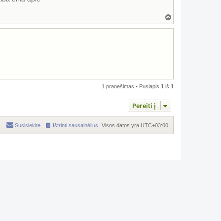
Į
v
i
r
š
ų
1 pranešimas • Puslapis
1
iš
1
Pereiti į
Susisiekite
Ištrinti sausainėlius
Visos datos yra
UTC+03:00