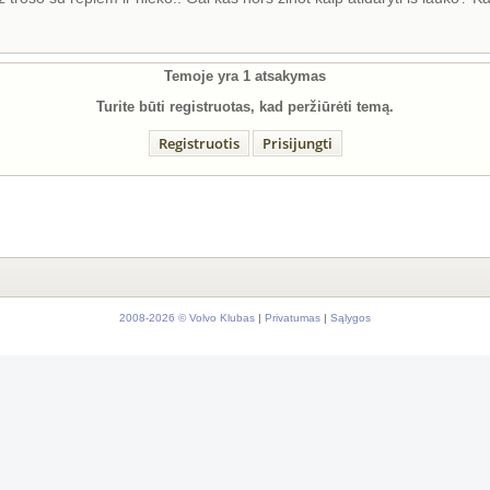
Temoje yra
1
atsakymas
Turite būti registruotas, kad peržiūrėti temą.
Registruotis
Prisijungti
2008-2026 © Volvo Klubas
|
Privatumas
|
Sąlygos