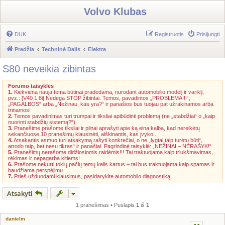
Volvo Klubas
DUK
Registruotis
Prisijungti
Pradžia
Techninė Dalis
Elektra
S80 neveikia zibintas
Forumo taisyklės
1.
Kiekviena nauja tema būtinai pradedama, nurodant automobilio modelį ir variklį,
pvz.: [V40 1,8i] Nedega STOP žibintai. Temos, pavadintos „PROBLEMA!!!“,
„PAGALBOS“ arba „Nežinau, kas yra?“ ir panašios bus tuojau pat užrakinamos arba
trinamos!
2.
Temos pavadinimas turi trumpai ir tiksliai apibūdinti problemą (ne „stabdžiai“ o „kaip
nuorinti stabdžių sistemą?“)
3.
Pranešime prašome tiksliai ir pilnai aprašyti apie ką eina kalba, kad nereikėtų
sekančiuose 10 pranešimų klausinėti, aiškinantis, kas įvyko...
4.
Atsakantis asmuo turi atsakymą rašyti konkrečiai, o ne „lygtai taip turėtų būti“,
atrodo taip, bet nesu tikras“ ir panašiai. Pagrindinė taisyklė: „NEŽINAI – NERAŠYK!“
5.
Pranešimų nerašome didžiosiomis raidėmis!!! Tai traktuojama kaip triukšmavimas,
rėkimas ir nepagarba kitiems!
6.
Prašome nekurti tokių pačių temų kelis kartus – tai bus traktuojama kaip spamas ir
baudžiama perspėjimu.
7.
Prieš užduodami klausimus, pasidarykite automobilo diagnostiką.
Atsakyti
1 pranešimas • Puslapis
1
iš
1
danielm