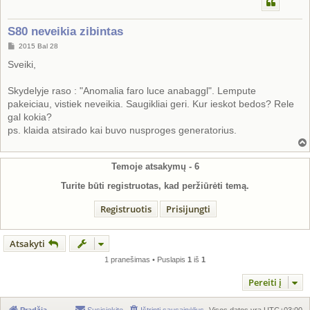
S80 neveikia zibintas
S
2015 Bal 28
t
a
Sveiki,
n
d
a
Skydelyje raso : "Anomalia faro luce anabaggl". Lempute
r
pakeiciau, vistiek neveikia. Saugikliai geri. Kur ieskot bedos? Rele
t
i
gal kokia?
n
ps. klaida atsirado kai buvo nusproges generatorius.
ė
Temoje atsakymų -
6
Turite būti registruotas, kad peržiūrėti temą.
Registruotis
Prisijungti
Atsakyti
1 pranešimas • Puslapis
1
iš
1
Pereiti į