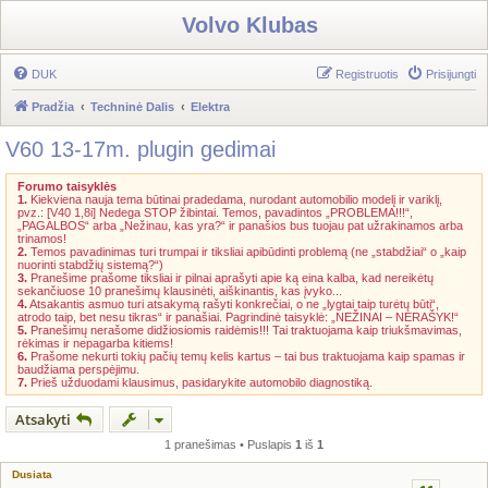
Volvo Klubas
DUK
Registruotis
Prisijungti
Pradžia
Techninė Dalis
Elektra
V60 13-17m. plugin gedimai
Forumo taisyklės
1.
Kiekviena nauja tema būtinai pradedama, nurodant automobilio modelį ir variklį,
pvz.: [V40 1,8i] Nedega STOP žibintai. Temos, pavadintos „PROBLEMA!!!“,
„PAGALBOS“ arba „Nežinau, kas yra?“ ir panašios bus tuojau pat užrakinamos arba
trinamos!
2.
Temos pavadinimas turi trumpai ir tiksliai apibūdinti problemą (ne „stabdžiai“ o „kaip
nuorinti stabdžių sistemą?“)
3.
Pranešime prašome tiksliai ir pilnai aprašyti apie ką eina kalba, kad nereikėtų
sekančiuose 10 pranešimų klausinėti, aiškinantis, kas įvyko...
4.
Atsakantis asmuo turi atsakymą rašyti konkrečiai, o ne „lygtai taip turėtų būti“,
atrodo taip, bet nesu tikras“ ir panašiai. Pagrindinė taisyklė: „NEŽINAI – NERAŠYK!“
5.
Pranešimų nerašome didžiosiomis raidėmis!!! Tai traktuojama kaip triukšmavimas,
rėkimas ir nepagarba kitiems!
6.
Prašome nekurti tokių pačių temų kelis kartus – tai bus traktuojama kaip spamas ir
baudžiama perspėjimu.
7.
Prieš užduodami klausimus, pasidarykite automobilo diagnostiką.
Atsakyti
1 pranešimas • Puslapis
1
iš
1
Dusiata