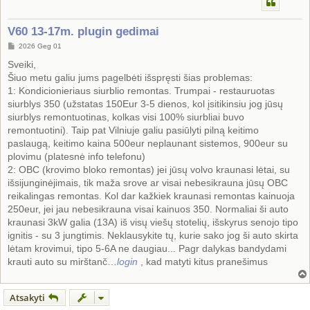
V60 13-17m. plugin gedimai
S
2026 Geg 01
t
a
Sveiki,
n
Šiuo metu galiu jums pagelbėti išspręsti šias problemas:
d
a
1: Kondicionieriaus siurblio remontas. Trumpai - restauruotas
r
siurblys 350 (užstatas 150Eur 3-5 dienos, kol įsitikinsiu jog jūsų
t
i
siurblys remontuotinas, kolkas visi 100% siurbliai buvo
n
remontuotini). Taip pat Vilniuje galiu pasiūlyti pilną keitimo
ė
paslaugą, keitimo kaina 500eur neplaunant sistemos, 900eur su
plovimu (platesnė info telefonu)
2: OBC (krovimo bloko remontas) jei jūsų volvo kraunasi lėtai, su
išsijunginėjimais, tik maža srove ar visai nebesikrauna jūsų OBC
reikalingas remontas. Kol dar kažkiek kraunasi remontas kainuoja
250eur, jei jau nebesikrauna visai kainuos 350. Normaliai ši auto
kraunasi 3kW galia (13A) iš visų viešų stotelių, išskyrus senojo tipo
ignitis - su 3 jungtimis. Neklausykite tų, kurie sako jog ši auto skirta
lėtam krovimui, tipo 5-6A ne daugiau... Pagr dalykas bandydami
krauti auto su mirštanč…
login
, kad matyti kitus pranešimus
Atsakyti