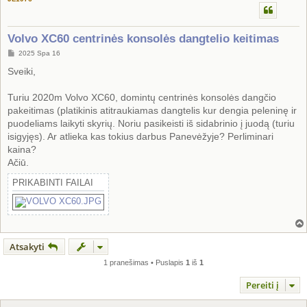
Volvo XC60 centrinės konsolės dangtelio keitimas
S
2025 Spa 16
t
a
Sveiki,
n
d
a
Turiu 2020m Volvo XC60, domintų centrinės konsolės dangčio
r
pakeitimas (platikinis atitraukiamas dangtelis kur dengia peleninę ir
t
i
puodeliams laikyti skyrių. Noriu pasikeisti iš sidabrinio į juodą (turiu
n
isigyjęs). Ar atlieka kas tokius darbus Panevėžyje? Perliminari
ė
kaina?
Ačiū.
PRIKABINTI FAILAI
Atsakyti
1 pranešimas • Puslapis
1
iš
1
Pereiti į