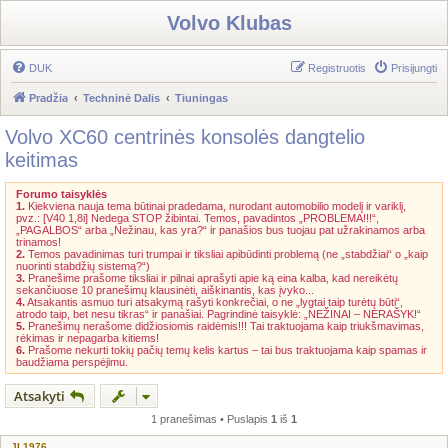
Volvo Klubas
DUK
Registruotis
Prisijungti
Pradžia
Techninė Dalis
Tiuningas
Volvo XC60 centrinės konsolės dangtelio
keitimas
Forumo taisyklės
1.
Kiekviena nauja tema būtinai pradedama, nurodant automobilio modelį ir variklį,
pvz.: [V40 1,8i] Nedega STOP žibintai. Temos, pavadintos „PROBLEMA!!!“,
„PAGALBOS“ arba „Nežinau, kas yra?“ ir panašios bus tuojau pat užrakinamos arba
trinamos!
2.
Temos pavadinimas turi trumpai ir tiksliai apibūdinti problemą (ne „stabdžiai“ o „kaip
nuorinti stabdžių sistemą?“)
3.
Pranešime prašome tiksliai ir pilnai aprašyti apie ką eina kalba, kad nereikėtų
sekančiuose 10 pranešimų klausinėti, aiškinantis, kas įvyko...
4.
Atsakantis asmuo turi atsakymą rašyti konkrečiai, o ne „lygtai taip turėtų būti“,
atrodo taip, bet nesu tikras“ ir panašiai. Pagrindinė taisyklė: „NEŽINAI – NERAŠYK!“
5.
Pranešimų nerašome didžiosiomis raidėmis!!! Tai traktuojama kaip triukšmavimas,
rėkimas ir nepagarba kitiems!
6.
Prašome nekurti tokių pačių temų kelis kartus – tai bus traktuojama kaip spamas ir
baudžiama perspėjimu.
Atsakyti
1 pranešimas • Puslapis
1
iš
1
JL1976