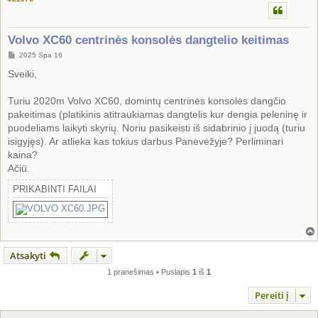
Volvo XC60 centrinės konsolės dangtelio keitimas
S
2025 Spa 16
t
a
Sveiki,
n
d
a
Turiu 2020m Volvo XC60, domintų centrinės konsolės dangčio
r
pakeitimas (platikinis atitraukiamas dangtelis kur dengia peleninę ir
t
i
puodeliams laikyti skyrių. Noriu pasikeisti iš sidabrinio į juodą (turiu
n
isigyjęs). Ar atlieka kas tokius darbus Panevėžyje? Perliminari
ė
kaina?
Ačiū.
PRIKABINTI FAILAI
Atsakyti
1 pranešimas • Puslapis
1
iš
1
Pereiti į