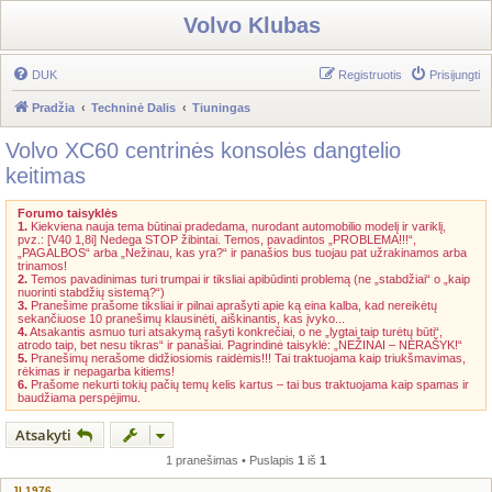
Volvo Klubas
DUK
Registruotis
Prisijungti
Pradžia
Techninė Dalis
Tiuningas
Volvo XC60 centrinės konsolės dangtelio
keitimas
Forumo taisyklės
1.
Kiekviena nauja tema būtinai pradedama, nurodant automobilio modelį ir variklį,
pvz.: [V40 1,8i] Nedega STOP žibintai. Temos, pavadintos „PROBLEMA!!!“,
„PAGALBOS“ arba „Nežinau, kas yra?“ ir panašios bus tuojau pat užrakinamos arba
trinamos!
2.
Temos pavadinimas turi trumpai ir tiksliai apibūdinti problemą (ne „stabdžiai“ o „kaip
nuorinti stabdžių sistemą?“)
3.
Pranešime prašome tiksliai ir pilnai aprašyti apie ką eina kalba, kad nereikėtų
sekančiuose 10 pranešimų klausinėti, aiškinantis, kas įvyko...
4.
Atsakantis asmuo turi atsakymą rašyti konkrečiai, o ne „lygtai taip turėtų būti“,
atrodo taip, bet nesu tikras“ ir panašiai. Pagrindinė taisyklė: „NEŽINAI – NERAŠYK!“
5.
Pranešimų nerašome didžiosiomis raidėmis!!! Tai traktuojama kaip triukšmavimas,
rėkimas ir nepagarba kitiems!
6.
Prašome nekurti tokių pačių temų kelis kartus – tai bus traktuojama kaip spamas ir
baudžiama perspėjimu.
Atsakyti
1 pranešimas • Puslapis
1
iš
1
JL1976