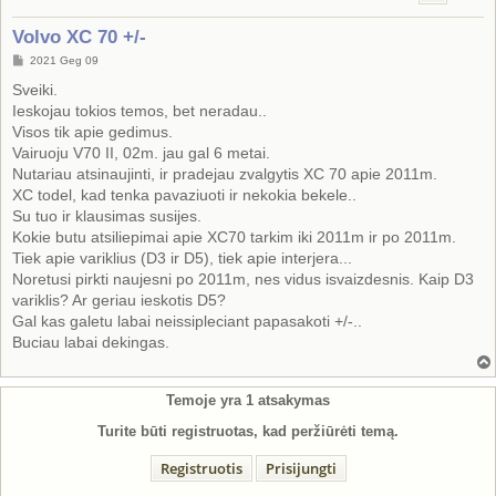
Volvo XC 70 +/-
S
2021 Geg 09
t
a
Sveiki.
n
Ieskojau tokios temos, bet neradau..
d
a
Visos tik apie gedimus.
r
Vairuoju V70 II, 02m. jau gal 6 metai.
t
i
Nutariau atsinaujinti, ir pradejau zvalgytis XC 70 apie 2011m.
n
XC todel, kad tenka pavaziuoti ir nekokia bekele..
ė
Su tuo ir klausimas susijes.
Kokie butu atsiliepimai apie XC70 tarkim iki 2011m ir po 2011m.
Tiek apie variklius (D3 ir D5), tiek apie interjera...
Noretusi pirkti naujesni po 2011m, nes vidus isvaizdesnis. Kaip D3
variklis? Ar geriau ieskotis D5?
Gal kas galetu labai neissipleciant papasakoti +/-..
Buciau labai dekingas.
Temoje yra
1
atsakymas
Turite būti registruotas, kad peržiūrėti temą.
Registruotis
Prisijungti