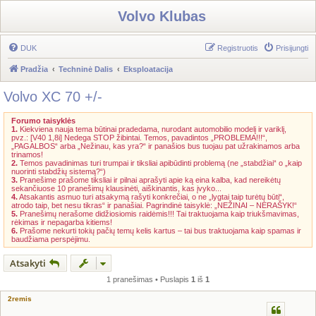
Volvo Klubas
DUK
Registruotis
Prisijungti
Pradžia
Techninė Dalis
Eksploatacija
Volvo XC 70 +/-
Forumo taisyklės
1.
Kiekviena nauja tema būtinai pradedama, nurodant automobilio modelį ir variklį,
pvz.: [V40 1,8i] Nedega STOP žibintai. Temos, pavadintos „PROBLEMA!!!“,
„PAGALBOS“ arba „Nežinau, kas yra?“ ir panašios bus tuojau pat užrakinamos arba
trinamos!
2.
Temos pavadinimas turi trumpai ir tiksliai apibūdinti problemą (ne „stabdžiai“ o „kaip
nuorinti stabdžių sistemą?“)
3.
Pranešime prašome tiksliai ir pilnai aprašyti apie ką eina kalba, kad nereikėtų
sekančiuose 10 pranešimų klausinėti, aiškinantis, kas įvyko...
4.
Atsakantis asmuo turi atsakymą rašyti konkrečiai, o ne „lygtai taip turėtų būti“,
atrodo taip, bet nesu tikras“ ir panašiai. Pagrindinė taisyklė: „NEŽINAI – NERAŠYK!“
5.
Pranešimų nerašome didžiosiomis raidėmis!!! Tai traktuojama kaip triukšmavimas,
rėkimas ir nepagarba kitiems!
6.
Prašome nekurti tokių pačių temų kelis kartus – tai bus traktuojama kaip spamas ir
baudžiama perspėjimu.
Atsakyti
1 pranešimas • Puslapis
1
iš
1
2remis